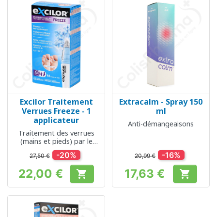
Excilor Traitement
Extracalm - Spray 150
Verrues Freeze - 1
ml
applicateur
Anti-démangeaisons
Traitement des verrues
(mains et pieds) par le
froid
-20%
-16%
27,50 €
20,99 €
22,00 €
17,63 €


Prix
Prix