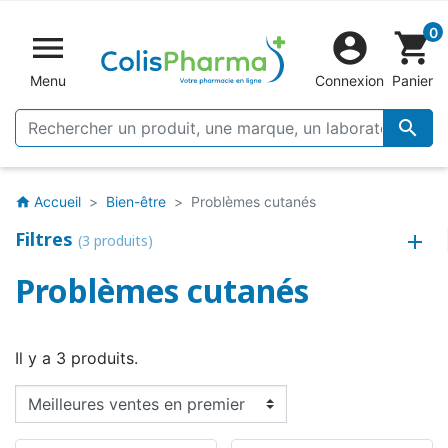
0


shopping_cart
Menu
Connexion
Panier

Accueil
Bien-être
Problèmes cutanés
home
Filtres
(3 produits)
Problèmes cutanés
Il y a 3 produits.