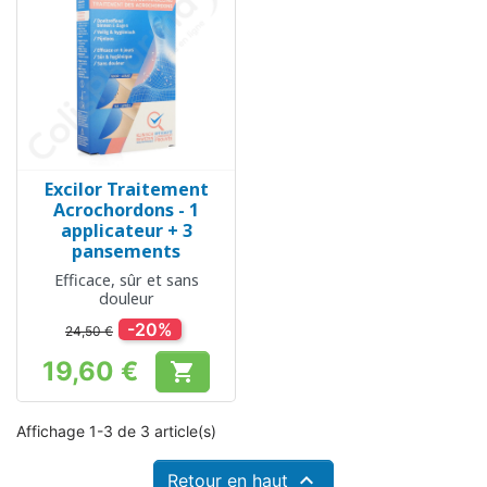
Excilor Traitement
Acrochordons - 1
applicateur + 3
pansements
Efficace, sûr et sans
douleur
-20%
24,50 €
19,60 €

Prix
Affichage 1-3 de 3 article(s)

Retour en haut