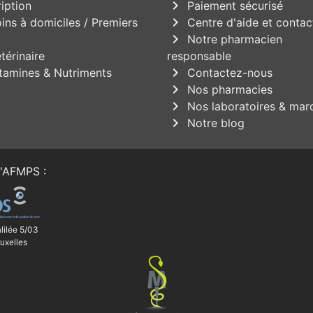
chevron_right
iption
Paiement sécurisé
chevron_right
ins à domiciles / Premiers
Centre d'aide et contac
chevron_right
Notre pharmacien
térinaire
responsable
chevron_right
tamines & Nutriments
Contactez-nous
chevron_right
Nos pharmacies
chevron_right
Nos laboratoires & mar
chevron_right
Notre blog
'
AFMPS
:
lilée 5/03
uxelles