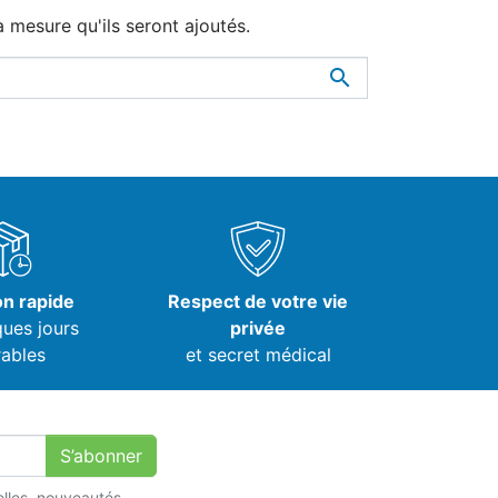
à mesure qu'ils seront ajoutés.

on rapide
Respect de votre vie
ques jours
privée
ables
et secret médical
S’abonner
lles, nouveautés,