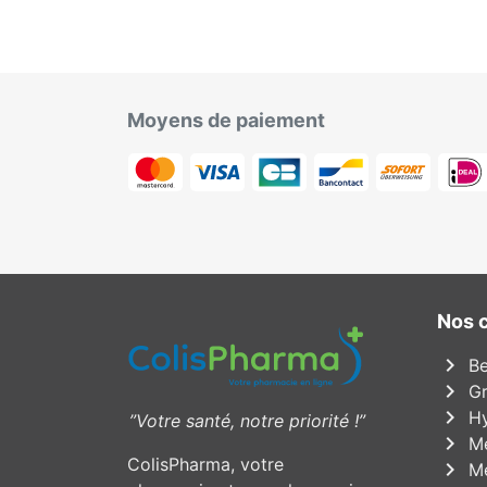
Moyens de paiement
Nos 
chevron_right
Be
chevron_right
Gr
chevron_right
Hy
”Votre santé, notre priorité !”
chevron_right
Mé
ColisPharma, votre
chevron_right
Mé