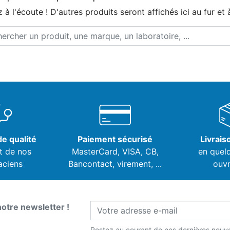
 à l'écoute ! D'autres produits seront affichés ici au fur et 
e qualité
Paiement sécurisé
Livrais
t de nos
MasterCard, VISA,
CB,
en quel
aciens
Bancontact, virement, ...
ouvr
notre newsletter !
Restez au courant de nos dernières nouve