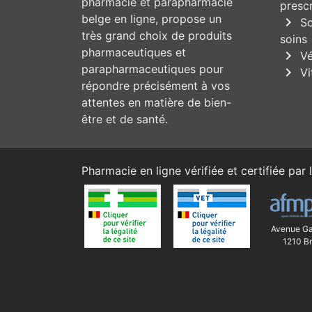
pharmacie et parapharmacie
prescr
belge en ligne, propose un
chevron_right
So
très grand choix de produits
soins
pharmaceutiques et
chevron_right
Vé
parapharmaceutiques pour
chevron_right
Vi
répondre précisément à vos
attentes en matière de bien-
être et de santé.
Pharmacie en ligne vérifiée et certifiée par l
Avenue Ga
1210 Br