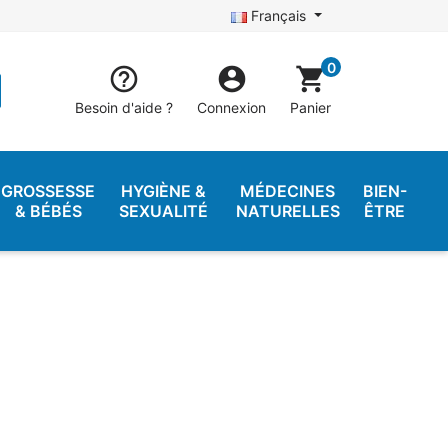
Français
0


shopping_cart
Besoin d'aide ?
Connexion
Panier
GROSSESSE
HYGIÈNE &
MÉDECINES
BIEN-
& BÉBÉS
SEXUALITÉ
NATURELLES
ÊTRE