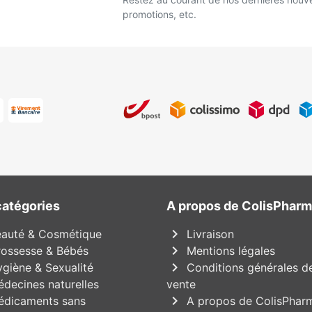
promotions, etc.
catégories
A propos de ColisPhar
chevron_right
auté & Cosmétique
Livraison
chevron_right
ossesse & Bébés
Mentions légales
chevron_right
giène & Sexualité
Conditions générales d
decines naturelles
vente
chevron_right
dicaments sans
A propos de ColisPhar