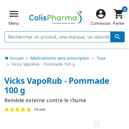
0


shopping_cart
Menu
Connexion
Panier

Accueil
Médicaments sans prescription
Toux
home
Vicks VapoRub - Pommade 100 g
Vicks VapoRub - Pommade
100 g
Remède externe contre le rhume
(19 avis)