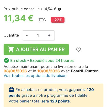
Prix public conseillé : 14,54 €
info
11,34 €
TTC
-22%
Quantité
-
+

AJOUTER AU PANIER
favorite_border

En stock
- Expédié sous 24 heures
Achetez maintenant
pour une livraison
entre le
08/08/2026
et le
10/08/2026
avec
PostNL Punten
.
Voir toutes les options de livraison
card_giftcard
En achetant ce produit, vous gagnerez
120
points
grâce à notre programme de fidélité.
Votre panier totalisera
120 points
.