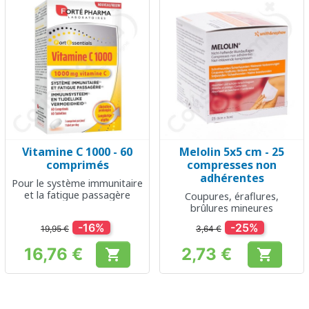
Vitamine C 1000 - 60
Melolin 5x5 cm - 25
comprimés
compresses non
adhérentes
Pour le système immunitaire
et la fatigue passagère
Coupures, éraflures,
brûlures mineures
-16%
-25%
19,95 €
3,64 €
16,76 €
2,73 €


Prix
Prix