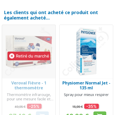
Les clients qui ont acheté ce produit ont
également acheté...

Retiré du marché
Veroval Fièvre - 1
Physiomer Normal Jet -
thermomètre
135 ml
Thermomètre infrarouge,
Spray pour mieux respirer
pour une mesure facile et
rapide
-25%
-35%
49,95 €
15,99 €