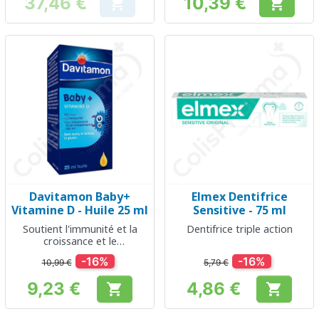
37,46 €
10,39 €


Prix
Prix
Davitamon Baby+
Elmex Dentifrice
Vitamine D - Huile 25 ml
Sensitive - 75 ml
Soutient l'immunité et la
Dentifrice triple action
croissance et le
développement des os chez
-16%
-16%
10,99 €
5,79 €
les bébés
9,23 €
4,86 €


Prix
Prix