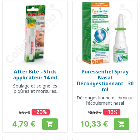
After Bite - Stick
Puressentiel Spray
applicateur 14 ml
Nasal
Décongestionnant - 30
Soulage et soigne les
ml
piqûres et morsures
d'insectes
Décongestionne et diminue
l'écoulement nasal
-20%
-16%
5,99 €
12,30 €
4,79 €
10,33 €


Prix
Prix