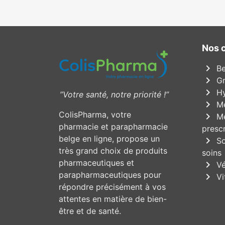
Nos 
chevron_right
Be
chevron_right
Gr
chevron_right
Hy
”Votre santé, notre priorité !”
chevron_right
Mé
ColisPharma, votre
chevron_right
Mé
pharmacie et parapharmacie
prescr
belge en ligne, propose un
chevron_right
So
très grand choix de produits
soins
pharmaceutiques et
chevron_right
Vé
parapharmaceutiques pour
chevron_right
Vi
répondre précisément à vos
attentes en matière de bien-
être et de santé.