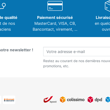
e qualité
Paiement sécurisé
Livrais
t de nos
MasterCard, VISA,
CB,
en quel
aciens
Bancontact, virement, ...
ouvr
notre newsletter !
Restez au courant de nos dernières nouve
promotions, etc.