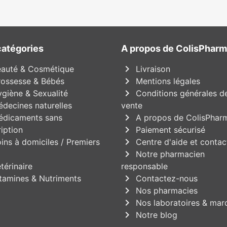
catégories
A propos de ColisPhar
chevron_right
auté & Cosmétique
Livraison
chevron_right
ossesse & Bébés
Mentions légales
chevron_right
giène & Sexualité
Conditions générales d
decines naturelles
vente
chevron_right
dicaments sans
A propos de ColisPhar
chevron_right
iption
Paiement sécurisé
chevron_right
ins à domiciles / Premiers
Centre d'aide et contac
chevron_right
Notre pharmacien
térinaire
responsable
chevron_right
tamines & Nutriments
Contactez-nous
chevron_right
Nos pharmacies
chevron_right
Nos laboratoires & mar
chevron_right
Notre blog