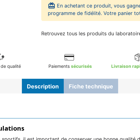
card_giftcard
En achetant ce produit, vous gagn
programme de fidélité. Votre panier to
Retrouvez tous les produits du laboratoi
de qualité
Paiements
sécurisés
Livraison rap
Description
Fiche technique
ulations
sportifs, il est important de conserver une bonne qualité du