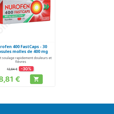
rofen 400 FastCaps - 30
Aperçu rapide

psules molles de 400 mg
et soulage rapidement douleurs et
fièvres
-30%
12,64 €
8,81 €

Prix