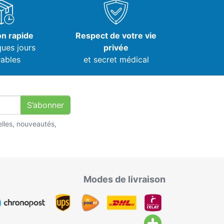
on rapide
Respect de votre vie
ques jours
privée
ables
et secret médical
S’abonner
lles, nouveautés,
Modes de livraison