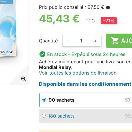
Prix public conseillé : 57,50 €
info
45,43 €
TTC
-21%

AJO
Quantité
-
+

En stock
- Expédié sous 24 heures
Achetez maintenant
pour une livraison
en
Mondial Relay
.
Voir toutes les options de livraison
zoom_in
Disponible dans les conditionnement
90 sachets
57
180 sachets
99