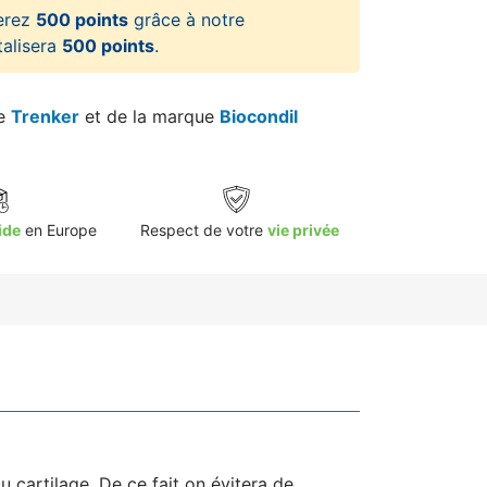
erez
500 points
grâce à notre
talisera
500 points
.
re
Trenker
et de la marque
Biocondil
ide
en Europe
Respect de votre
vie privée
 cartilage. De ce fait on évitera de