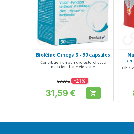
Bioléine Omega 3 - 90 capsules
Nu
Aperçu rapide

ca
Contribue à un bon cholestérol et au
maintien d'une vie saine
Cible 
-21%
39,99 €
31,59 €

Prix