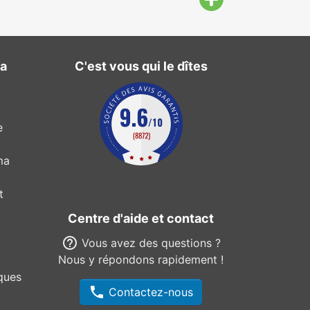
ma
C'est vous qui le dîtes
e
ma
t
Centre d'aide et contact
help_outline
Vous avez des questions ?
Nous y répondons rapidement !
ques
phone
Contactez-nous