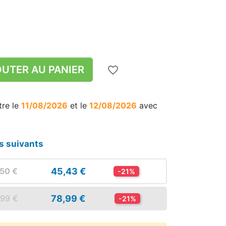
UTER AU PANIER
favorite_border
tre le
11/08/2026
et le
12/08/2026
avec
s suivants
45,43 €
,50 €
-21%
78,99 €
,99 €
-21%