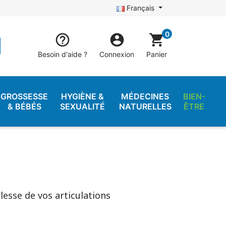
Français
0


shopping_cart
Besoin d'aide ?
Connexion
Panier
GROSSESSE
HYGIÈNE &
MÉDECINES
BIEN-
& BÉBÉS
SEXUALITÉ
NATURELLES
ÊTRE
lesse de vos articulations