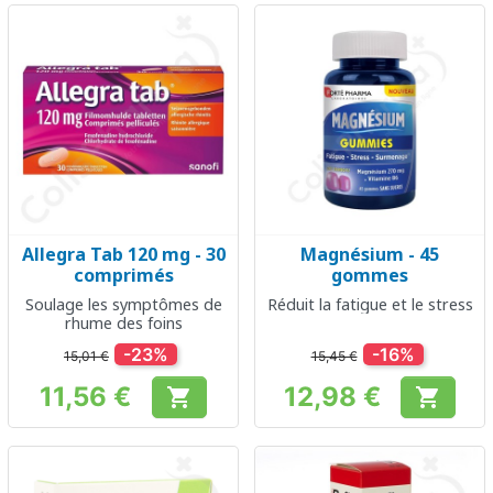
Allegra Tab 120 mg - 30
Magnésium - 45
comprimés
gommes
Soulage les symptômes de
Réduit la fatigue et le stress
rhume des foins
-23%
-16%
15,01 €
15,45 €
11,56 €
12,98 €


Prix
Prix