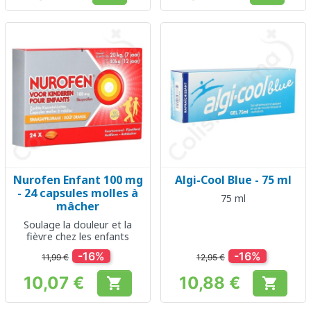
Nurofen Enfant 100 mg
Algi-Cool Blue - 75 ml
- 24 capsules molles à
75 ml
mâcher
Soulage la douleur et la
fièvre chez les enfants
-16%
-16%
11,99 €
12,95 €
10,07 €
10,88 €


Prix
Prix