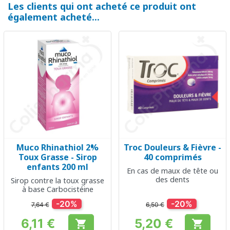
Les clients qui ont acheté ce produit ont
également acheté...
Muco Rhinathiol 2%
Troc Douleurs & Fièvre -
Toux Grasse - Sirop
40 comprimés
enfants 200 ml
En cas de maux de tête ou
des dents
Sirop contre la toux grasse
à base Carbocistéine
-20%
-20%
7,64 €
6,50 €
6,11 €
5,20 €


Prix
Prix