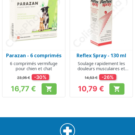
Parazan - 6 comprimés
Reflex Spray - 130 ml
6 comprimés vermifuge
Soulage rapidement les
pour chien et chat
douleurs musculaires et
articulaires
-30%
-26%
23,95 €
14,53 €
16,77 €
10,79 €


Prix
Prix