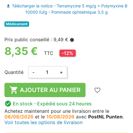
Télécharger la notice - Terramycine 5 mg/g + Polymyxine B
file_download
10000 IU/g - Pommade ophtalmique 3,5 g
Médicament
Prix public conseillé : 9,49 €
info
8,35 €
TTC
-12%
Quantité
-
+

AJOUTER AU PANIER
favorite_border

En stock
- Expédié sous 24 heures
Achetez maintenant
pour une livraison
entre le
08/08/2026
et le
10/08/2026
avec
PostNL Punten
.
Voir toutes les options de livraison