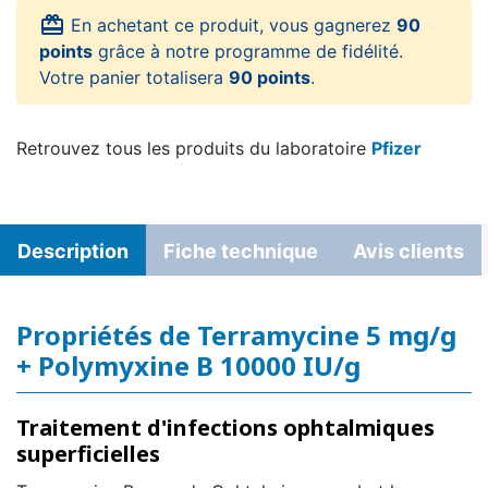
card_giftcard
En achetant ce produit, vous gagnerez
90
points
grâce à notre programme de fidélité.
Votre panier totalisera
90 points
.
Retrouvez tous les produits du laboratoire
Pfizer
Description
Fiche technique
Avis clients
Propriétés de Terramycine 5 mg/g
+ Polymyxine B 10000 IU/g
Traitement d'infections ophtalmiques
superficielles