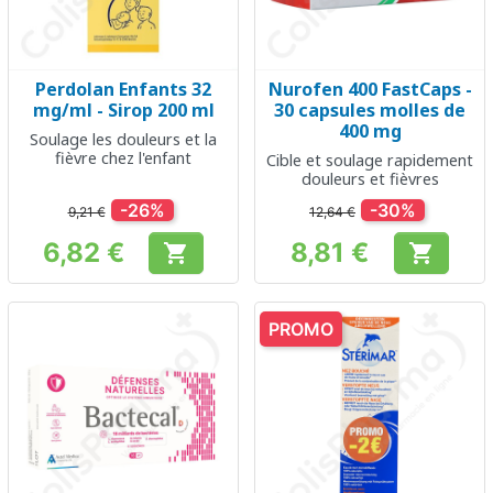
Perdolan Enfants 32
Nurofen 400 FastCaps -
mg/ml - Sirop 200 ml
30 capsules molles de
400 mg
Soulage les douleurs et la
fièvre chez l'enfant
Cible et soulage rapidement
douleurs et fièvres
-26%
-30%
9,21 €
12,64 €
6,82 €
8,81 €


Prix
Prix
PROMO