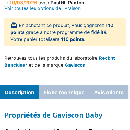
le
10/08/2026
avec
PostNL Punten
.
Voir toutes les options de livraison
card_giftcard
En achetant ce produit, vous gagnerez
110
points
grâce à notre programme de fidélité.
Votre panier totalisera
110 points
.
Retrouvez tous les produits du laboratoire
Reckitt
Benckiser
et de la marque
Gaviscon
Description
Fiche technique
Avis clients
Propriétés de Gaviscon Baby