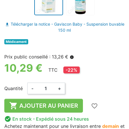
Télécharger la notice - Gaviscon Baby - Suspension buvable
file_download
150 ml
Médicament
Prix public conseillé : 13,26 €
info
10,29 €
TTC
-22%
Quantité
-
+

AJOUTER AU PANIER
favorite_border

En stock
- Expédié sous 24 heures
Achetez maintenant
pour une livraison
entre
demain
et