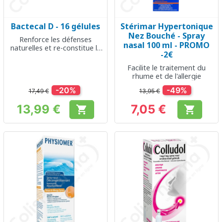
Bactecal D - 16 gélules
Stérimar Hypertonique
Nez Bouché - Spray
Renforce les défenses
nasal 100 ml - PROMO
naturelles et re-constitue la
-2€
flore intestinale
Facilite le traitement du
rhume et de l'allergie
-20%
-49%
17,49 €
13,95 €
13,99 €
7,05 €


Prix
Prix