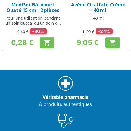
MediSet Bâtonnet
Avène Cicalfate Crème
Ouaté 15 cm - 2 pièces
- 40 ml
Pour une utilisation pendant
40 ml
un soin buccal ou un soin de
plaie
-30%
-24%
0,40 €
11,90 €
0,28 €
9,05 €


Prix
Prix
Véritable pharmacie
& produits authentiques