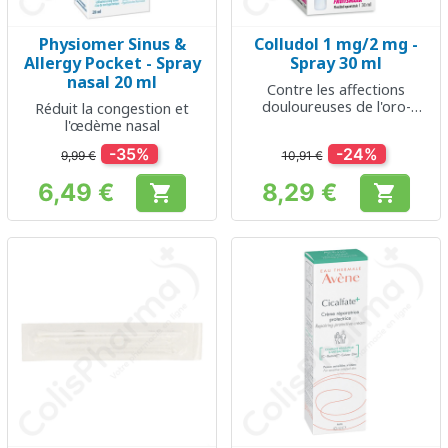
Physiomer Sinus &
Colludol 1 mg/2 mg -
Allergy Pocket - Spray
Spray 30 ml
nasal 20 ml
Contre les affections
douloureuses de l'oro-
Réduit la congestion et
pharynx
l'œdème nasal
-35%
-24%
9,99 €
10,91 €
6,49 €
8,29 €


Prix
Prix