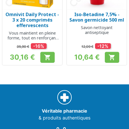
Omnivit Daily Protect -
Iso-Betadine 7,5% -
3 x 20 comprimés
Savon germicide 500 ml
effervescents
Savon nettoyant
antiseptique
Vous maintient en pleine
forme, tout en renforçant
vos défenses naturelles
-16%
-12%
35,90 €
12,09 €
30,16 €
10,64 €


Prix
Prix
Véritable pharmacie
& produits authentiques