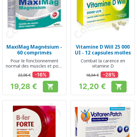
MaxiMag Magnésium -
Vitamine D Will 25 000
60 comprimés
UI - 12 capsules molles
Pour le fonctionnement
Combat la carence en
normal des muscles et pour
vitamine D
l'atténuation de la fatigue
-16%
-28%
22,95 €
16,94 €
19,28 €
12,20 €


Prix
Prix