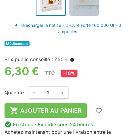
Télécharger la notice - D-Cure Forte 100 000 UI - 3
file_download
ampoules
Médicament
Prix public conseillé : 7,50 €
info
6,30 €
TTC
-16%
Quantité
-
+

AJOUTER AU PANIER
favorite_border

En stock
- Expédié sous 24 heures
Achetez maintenant
pour une livraison
entre le