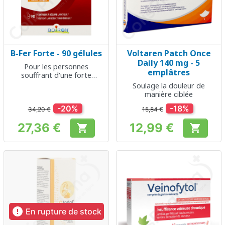
B-Fer Forte - 90 gélules
Voltaren Patch Once
Daily 140 mg - 5
Pour les personnes
emplâtres
souffrant d'une forte
carence en fer
Soulage la douleur de
manière ciblée
-20%
-18%
34,20 €
15,84 €
27,36 €
12,99 €


Prix
Prix

En rupture de stock