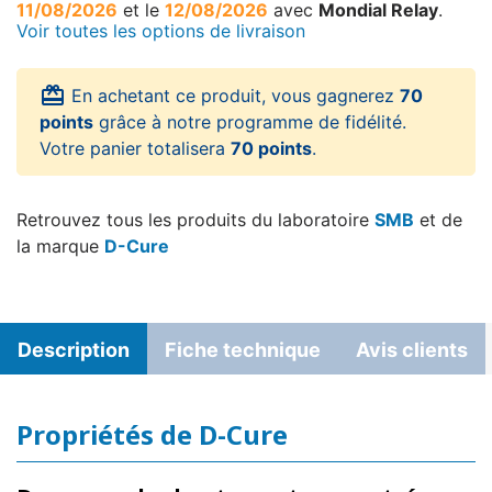
11/08/2026
et le
12/08/2026
avec
Mondial Relay
.
Voir toutes les options de livraison
card_giftcard
En achetant ce produit, vous gagnerez
70
points
grâce à notre programme de fidélité.
Votre panier totalisera
70 points
.
Retrouvez tous les produits du laboratoire
SMB
et de
la marque
D-Cure
Description
Fiche technique
Avis clients
Propriétés de D-Cure