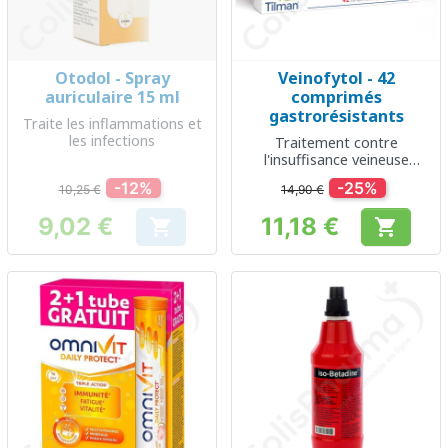
Otodol - Spray
Veinofytol - 42
auriculaire 15 ml
comprimés
gastrorésistants
Traite les inflammations et
les infections
Traitement contre
l'insuffisance veineuse
chronique
-12%
-25%
10,25 €
14,90 €
9,02 €
11,18 €


Prix
Prix