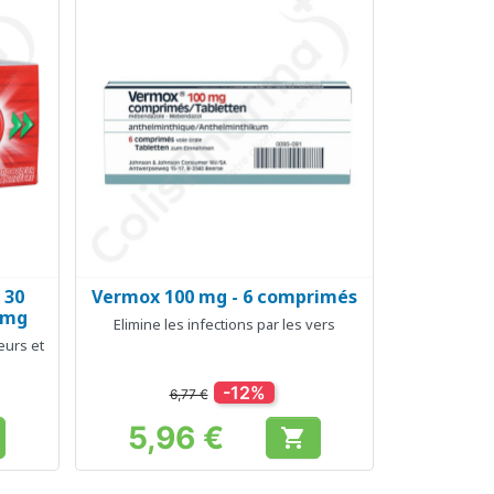
 30
Vermox 100 mg - 6 comprimés
Aperçu rapide

 mg
Elimine les infections par les vers
eurs et
-12%
6,77 €
5,96 €

Prix