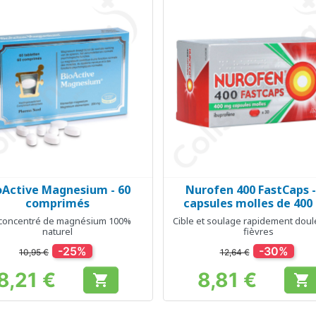
oActive Magnesium - 60
Nurofen 400 FastCaps -
Aperçu rapide
Aperçu rapide


comprimés
capsules molles de 400
concentré de magnésium 100%
Cible et soulage rapidement doul
naturel
fièvres
-25%
-30%
10,95 €
12,64 €
8,21 €
8,81 €


Prix
Prix