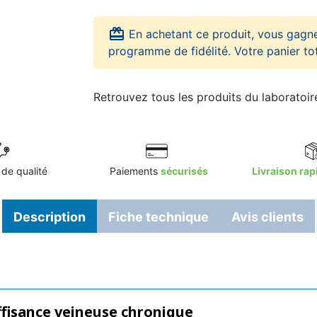
card_giftcard
En achetant ce produit, vous gagn
programme de fidélité. Votre panier to
Retrouvez tous les produits du laboratoi
de qualité
Paiements
sécurisés
Livraison rap
Description
Fiche technique
Avis clients
ffisance veineuse chronique