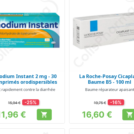
odium Instant 2 mg - 30
La Roche-Posay Cicapl
Aperçu rapide
Aperçu rapide


primés orodispersibles
Baume B5 - 100 ml
t rapidement contre la diarrhée
Baume réparateur apaisan
-25%
-16%
15,94 €
19,75 €
11,96 €
16,60 €


Prix
Prix