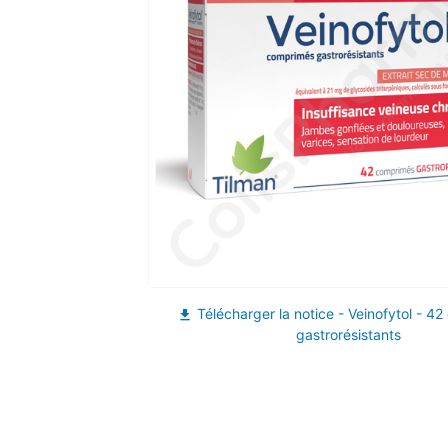
Télécharger la notice - Veinofytol - 4
file_download
gastrorésistants