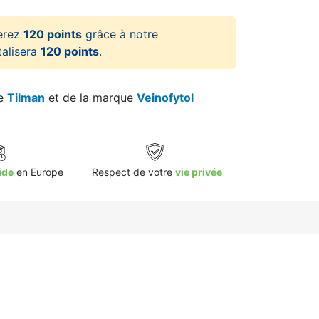
erez
120 points
grâce à notre
talisera
120 points
.
re
Tilman
et de la marque
Veinofytol
ide
en Europe
Respect de votre
vie privée