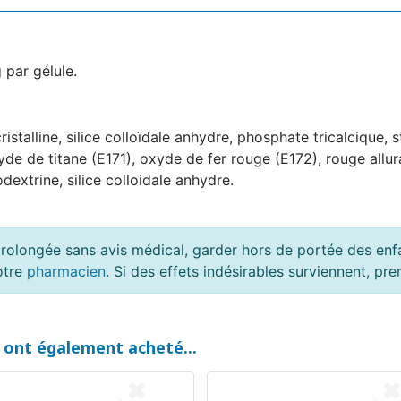
 par gélule.
ristalline, silice colloïdale anhydre, phosphate tricalcique,
xyde de titane (E171), oxyde de fer rouge (E172), rouge allu
odextrine, silice colloidale anhydre.
rolongée sans avis médical, garder hors de portée des enfan
otre
pharmacien
. Si des effets indésirables surviennent, p
t ont également acheté...