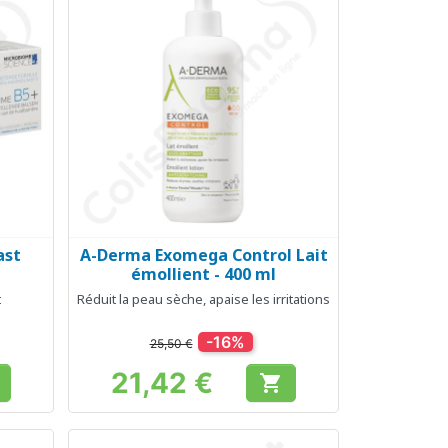
ast
A-Derma Exomega Control Lait
Aperçu rapide

émollient - 400 ml
t
Réduit la peau sèche, apaise les irritations
-16%
25,50 €
21,42 €

Prix