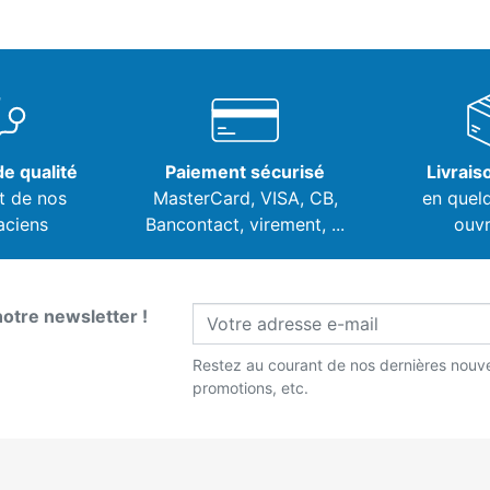
e qualité
Paiement sécurisé
Livrais
t de nos
MasterCard, VISA,
CB,
en quel
aciens
Bancontact, virement, ...
ouvr
notre newsletter !
Restez au courant de nos dernières nouve
promotions, etc.