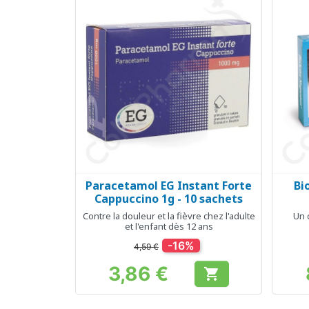
Paracetamol EG Instant Forte
Bi
Aperçu rapide

Cappuccino 1g - 10 sachets
Contre la douleur et la fièvre chez l'adulte
Un 
et l'enfant dès 12 ans
-16%
4,59 €
3,86 €

Prix