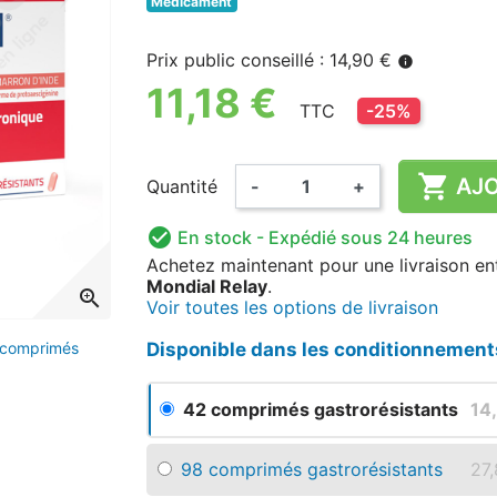
Médicament
(7 avis)
Prix public conseillé : 14,90 €
info
11,18 €
TTC
-25%

AJO
Quantité
-
+

En stock
- Expédié sous 24 heures
Achetez maintenant
pour une livraison
en
Mondial Relay
.
zoom_in
Voir toutes les options de livraison
Disponible dans les conditionnement
2 comprimés
42 comprimés gastrorésistants
14
98 comprimés gastrorésistants
27