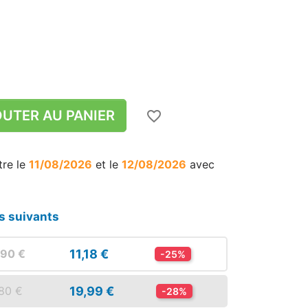
UTER AU PANIER
favorite_border
tre le
11/08/2026
et le
12/08/2026
avec
s suivants
11,18 €
,90 €
-25%
19,99 €
,80 €
-28%