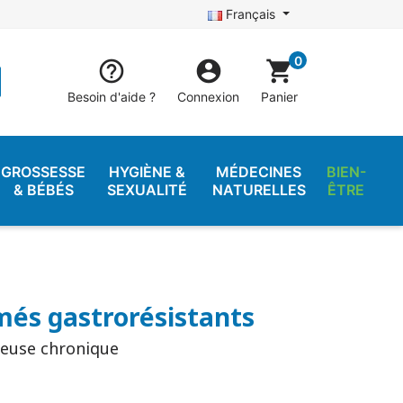
Français
0


shopping_cart
Besoin d'aide ?
Connexion
Panier
GROSSESSE
HYGIÈNE &
MÉDECINES
BIEN-
& BÉBÉS
SEXUALITÉ
NATURELLES
ÊTRE
més gastrorésistants
neuse chronique