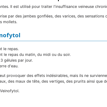
s. Il est utilisé pour traiter l'insuffisance veineuse chroni
rise par des jambes gonflées, des varices, des sensations d
s mollets.
inofytol
t le repas.
t le repas du matin, du midi ou du soir.
 gélules par jour.
erre d'eau.
t provoquer des effets indésirables, mais ils ne survienn
ux, des maux de tête, des vertiges, des prurits ainsi que de
Veinofytol.