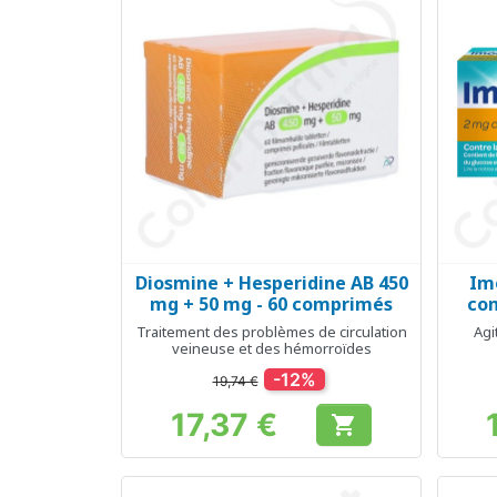
Diosmine + Hesperidine AB 450
Im
Aperçu rapide

mg + 50 mg - 60 comprimés
com
Traitement des problèmes de circulation
Agi
veineuse et des hémorroïdes
-12%
19,74 €
17,37 €

Prix