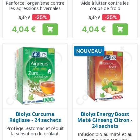
Renforce l'organisme contre
Aide à lutter contre les
les agressions hivernales
coups de froid
-25%
-25%
5,40 €
5,40 €
4,04 €
4,04 €


Prix
Prix
NOUVEAU
Biolys Curcuma
Biolys Energy Boost
Réglisse - 24 sachets
Maté Ginseng Citron -
24 sachets
Protège l'estomac et réduit
la sensation de brûlant
Infusion bio au maté et au
ginseng pour soutenir