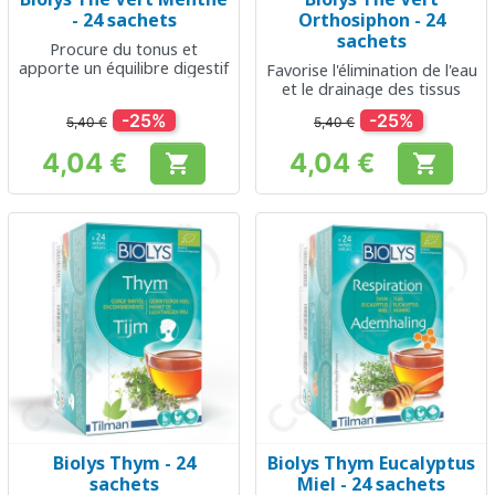
- 24 sachets
Orthosiphon - 24
sachets
Procure du tonus et
apporte un équilibre digestif
Favorise l'élimination de l'eau
et le drainage des tissus
-25%
-25%
5,40 €
5,40 €
4,04 €
4,04 €


Prix
Prix
Biolys Thym - 24
Biolys Thym Eucalyptus
sachets
Miel - 24 sachets