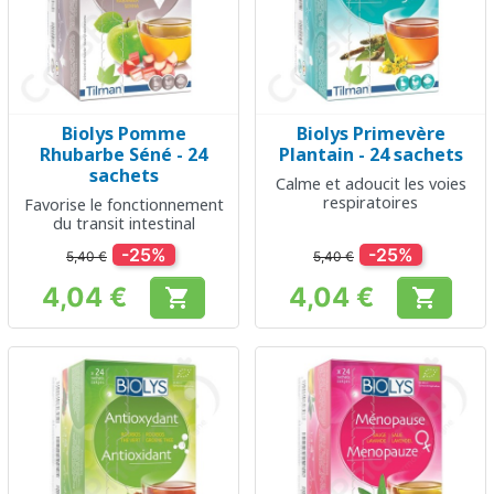
Biolys Pomme
Biolys Primevère
Rhubarbe Séné - 24
Plantain - 24 sachets
sachets
Calme et adoucit les voies
respiratoires
Favorise le fonctionnement
du transit intestinal
-25%
-25%
5,40 €
5,40 €
4,04 €
4,04 €


Prix
Prix