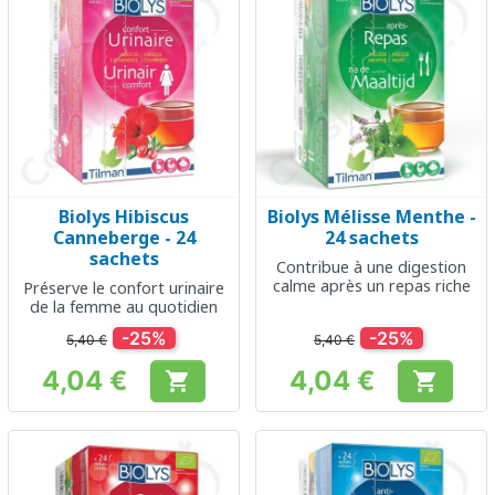
Biolys Hibiscus
Biolys Mélisse Menthe -
Canneberge - 24
24 sachets
sachets
Contribue à une digestion
calme après un repas riche
Préserve le confort urinaire
de la femme au quotidien
-25%
-25%
5,40 €
5,40 €
4,04 €
4,04 €


Prix
Prix