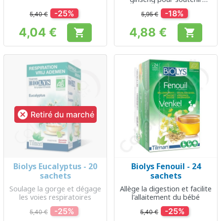
l'énergie et la vitalité
-25%
-18%
5,40 €
5,95 €
4,04 €
4,88 €


Prix
Prix

Retiré du marché
Biolys Eucalyptus - 20
Biolys Fenouil - 24
sachets
sachets
Soulage la gorge et dégage
Allège la digestion et facilite
les voies respiratoires
l'allaitement du bébé
-25%
-25%
5,40 €
5,40 €