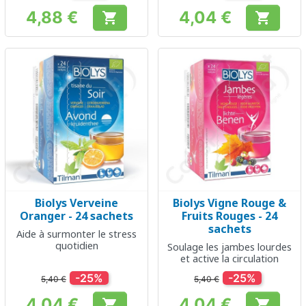
4,88 €
4,04 €


Prix
Prix
Biolys Verveine
Biolys Vigne Rouge &
Oranger - 24 sachets
Fruits Rouges - 24
sachets
Aide à surmonter le stress
quotidien
Soulage les jambes lourdes
et active la circulation
-25%
-25%
5,40 €
5,40 €
4,04 €
4,04 €

