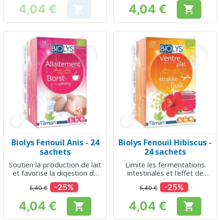
4,04 €
4,04 €


Prix
Prix
Biolys Fenouil Anis - 24
Biolys Fenouil Hibiscus -
sachets
24 sachets
Soutien la production de lait
Limite les fermentations
et favorise la digestion du
intestinales et l'effet de
bébé
ballonnement
-25%
-25%
5,40 €
5,40 €
4,04 €
4,04 €


Prix
Prix