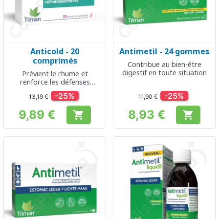
Anticold - 20
Antimetil - 24 gommes
comprimés
Contribue au bien-être
digestif en toute situation
Prévient le rhume et
renforce les défenses
naturelles
-25%
-25%
13,19 €
11,90 €
9,89 €
8,93 €


Prix
Prix