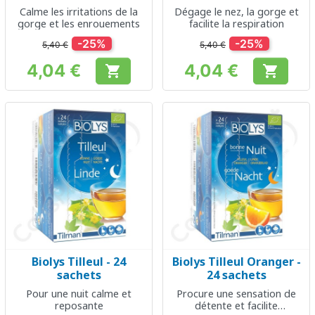
Calme les irritations de la
Dégage le nez, la gorge et
gorge et les enrouements
facilite la respiration
-25%
-25%
5,40 €
5,40 €
4,04 €
4,04 €


Prix
Prix
Biolys Tilleul - 24
Biolys Tilleul Oranger -
sachets
24 sachets
Pour une nuit calme et
Procure une sensation de
reposante
détente et facilite