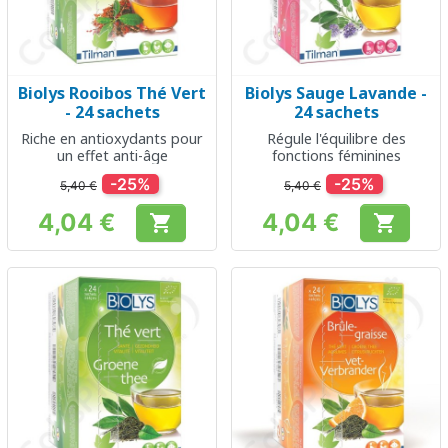
Biolys Rooibos Thé Vert
Biolys Sauge Lavande -
- 24 sachets
24 sachets
Riche en antioxydants pour
Régule l'équilibre des
un effet anti-âge
fonctions féminines
-25%
-25%
5,40 €
5,40 €
4,04 €
4,04 €


Prix
Prix