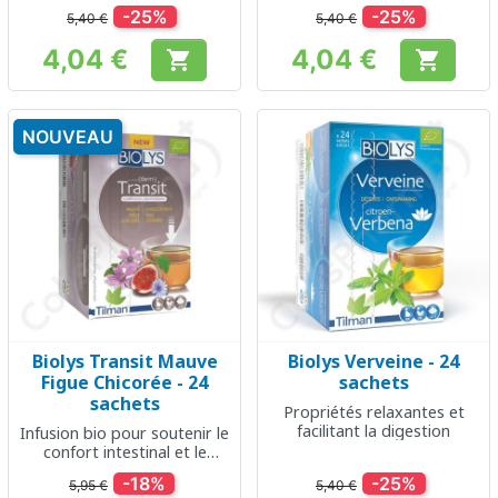
l'endormissement
-25%
-25%
5,40 €
5,40 €
4,04 €
4,04 €


Prix
Prix
NOUVEAU
Biolys Transit Mauve
Biolys Verveine - 24
Figue Chicorée - 24
sachets
sachets
Propriétés relaxantes et
facilitant la digestion
Infusion bio pour soutenir le
confort intestinal et le
transit
-18%
-25%
5,95 €
5,40 €