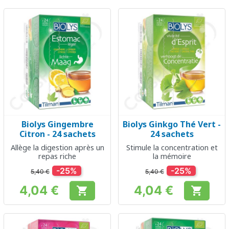
Biolys Gingembre
Biolys Ginkgo Thé Vert -
Citron - 24 sachets
24 sachets
Allège la digestion après un
Stimule la concentration et
repas riche
la mémoire
-25%
-25%
5,40 €
5,40 €
4,04 €
4,04 €


Prix
Prix