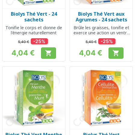
Biolys Thé Vert - 24
Biolys Thé Vert aux
sachets
Agrumes - 24 sachets
Tonifie le corps et donne de
Brûle les graisses, tonifie et
l'énergie naturellement
exerce une action un ventre
plat
-25%
-25%
5,40 €
5,40 €
4,04 €
4,04 €


Prix
Prix
Biolys Thé Vert Menthe
Biolys Thé Vert