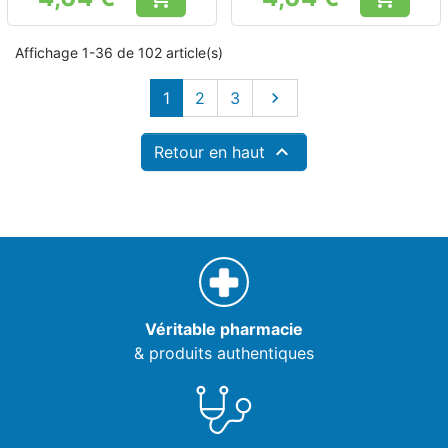
Prix
Prix
Affichage 1-36 de 102 article(s)
Suivant
1
2
3


Retour en haut
Véritable pharmacie
& produits authentiques