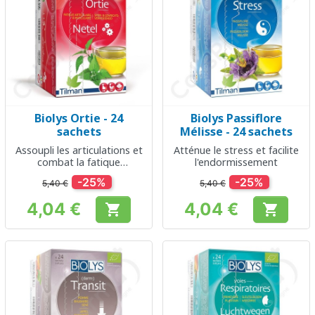
Biolys Ortie - 24
Biolys Passiflore
sachets
Mélisse - 24 sachets
Assoupli les articulations et
Atténue le stress et facilite
combat la fatique
l'endormissement
musculaire
-25%
-25%
5,40 €
5,40 €
4,04 €
4,04 €


Prix
Prix