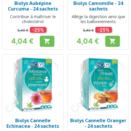
Biolys Aubépine
Biolys Camomille - 24
Curcuma - 24 sachets
sachets
Contribue à maîtriser le
Allége la digestion ainsi que
cholestérol
les ballonnements
-25%
-25%
5,40 €
5,40 €
4,04 €
4,04 €


Prix
Prix
Biolys Cannelle
Biolys Cannelle Oranger
Echinacea - 24 sachets
- 24 sachets