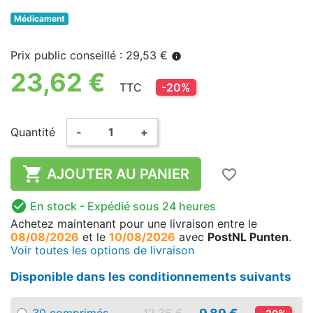
Médicament
Prix public conseillé : 29,53 €
info
23,62 €
TTC
-20%
Quantité
-
+

AJOUTER AU PANIER
favorite_border

En stock
- Expédié sous 24 heures
Achetez maintenant
pour une livraison
entre le
08/08/2026
et le
10/08/2026
avec
PostNL Punten
.
Voir toutes les options de livraison
Disponible dans les conditionnements suivants