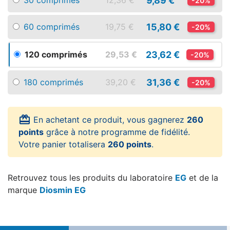
9,89 €
30 comprimés
12,36 €
-20%
15,80 €
60 comprimés
19,75 €
-20%
23,62 €
120 comprimés
29,53 €
-20%
31,36 €
180 comprimés
39,20 €
-20%
card_giftcard
En achetant ce produit, vous gagnerez
260
points
grâce à notre programme de fidélité.
Votre panier totalisera
260 points
.
Retrouvez tous les produits du laboratoire
EG
et de la
marque
Diosmin EG