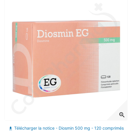
(3 avis)
zoom_in
Télécharger la notice - Diosmin 500 mg - 120 comprimés
file_download