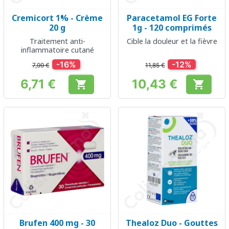
Cremicort 1% - Crème
Paracetamol EG Forte
20 g
1g - 120 comprimés
Traitement anti-
Cible la douleur et la fièvre
inflammatoire cutané
-16%
-12%
7,99 €
11,85 €
6,71 €
10,43 €


Prix
Prix
Brufen 400 mg - 30
Thealoz Duo - Gouttes