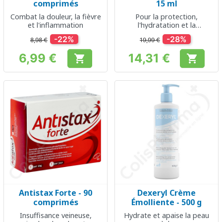
comprimés
15 ml
Combat la douleur, la fièvre
Pour la protection,
et l'inflammation
l'hydratation et la
lubrification de la surface
-22%
-28%
8,98 €
19,99 €
oculaire
6,99 €
14,31 €


Prix
Prix
Antistax Forte - 90
Dexeryl Crème
comprimés
Émolliente - 500 g
Insuffisance veineuse,
Hydrate et apaise la peau