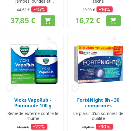
jambes lourdes et
sèche
douloureuses
-15%
-16%
44,53 €
19,90 €
37,85 €
16,72 €


Prix
Prix
Vicks VapoRub -
FortéNight 8h - 30
Pommade 100 g
comprimés
Remède externe contre le
Le plaisir d'un sommeil de
rhume
qualité
-22%
-30%
14,54 €
19,45 €