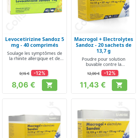
Levocetirizine Sandoz 5
Macrogol + Electrolytes
mg - 40 comprimés
Sandoz - 20 sachets de
13,7 g
Soulage les symptômes de
la rhinite allergique et de
Poudre pour solution
l'urticaire
buvable contre la
constipation
-12%
-12%
9,15 €
12,99 €
8,06 €
11,43 €


Prix
Prix