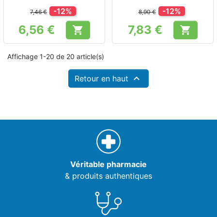
-12%
-12%
7,46 €
8,90 €
6,56 €
7,83 €


Prix
Prix
Affichage 1-20 de 20 article(s)

Retour en haut
Véritable pharmacie
& produits authentiques