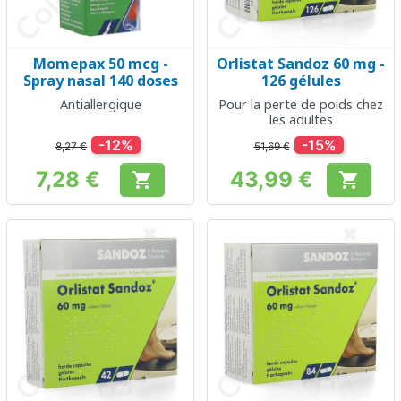
Momepax 50 mcg -
Orlistat Sandoz 60 mg -
Spray nasal 140 doses
126 gélules
Antiallergique
Pour la perte de poids chez
les adultes
-12%
-15%
8,27 €
51,69 €
7,28 €
43,99 €


Prix
Prix