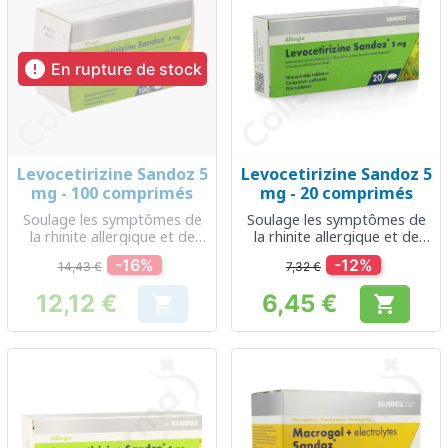

En rupture de stock
Levocetirizine Sandoz 5
Levocetirizine Sandoz 5
mg - 100 comprimés
mg - 20 comprimés
Soulage les symptômes de
Soulage les symptômes de
la rhinite allergique et de
la rhinite allergique et de
l'urticaire
l'urticaire
-16%
-12%
14,43 €
7,32 €
12,12 €
6,45 €


Prix
Prix