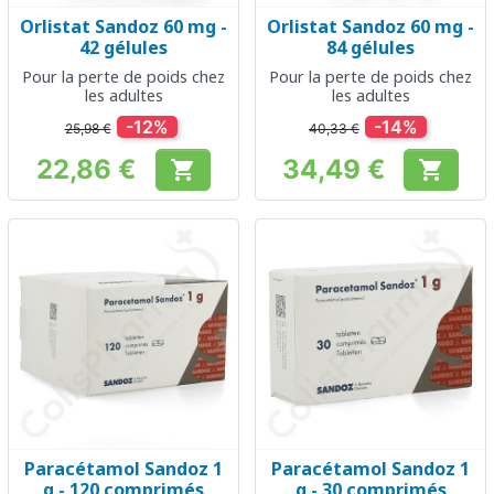
Orlistat Sandoz 60 mg -
Orlistat Sandoz 60 mg -
42 gélules
84 gélules
Pour la perte de poids chez
Pour la perte de poids chez
les adultes
les adultes
-12%
-14%
25,98 €
40,33 €
22,86 €
34,49 €


Prix
Prix
Paracétamol Sandoz 1
Paracétamol Sandoz 1
g - 120 comprimés
g - 30 comprimés