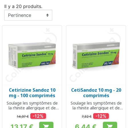
Il y a 20 produits.
Cetirizine Sandoz 10
CetiSandoz 10 mg - 20
mg - 100 comprimés
comprimés
Soulage les symptômes de
Soulage les symptômes de
la rhinite allergique et de
la rhinite allergique et de
l'urticaire
l'urticaire
-12%
-12%
14,97 €
7,32 €
13,17 €
6,44 €

