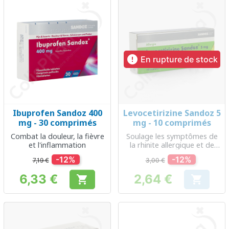

En rupture de stock
Ibuprofen Sandoz 400
Levocetirizine Sandoz 5
mg - 30 comprimés
mg - 10 comprimés
Combat la douleur, la fièvre
Soulage les symptômes de
et l'inflammation
la rhinite allergique et de
l'urticaire
-12%
-12%
7,19 €
3,00 €
6,33 €
2,64 €


Prix
Prix