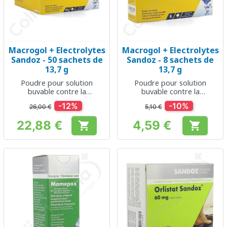
Macrogol + Electrolytes
Macrogol + Electrolytes
Sandoz - 50 sachets de
Sandoz - 8 sachets de
13,7 g
13,7 g
Poudre pour solution
Poudre pour solution
buvable contre la
buvable contre la
constipation
constipation
-12%
-10%
26,00 €
5,10 €
22,88 €
4,59 €


Prix
Prix