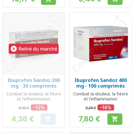
Prix
Prix

Retiré du marché
Ibuprofen Sandoz 200
Ibuprofen Sandoz 400
mg - 30 comprimés
mg - 100 comprimés
Combat la douleur, la fièvre
Combat la douleur, la fièvre
et l'inflammation
et l'inflammation
-12%
-16%
4,95 €
9,28 €
4,36 €
7,80 €


Prix
Prix