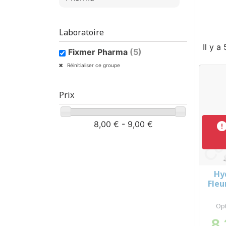
Laboratoire
Il y a
Fixmer Pharma
(5)
Réinitialiser ce groupe
Prix
8,00 € - 9,00 €
Hy
Fleu
e
Opt
8,