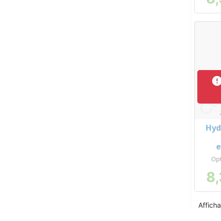
Hyd
e
Opt
8,
Afficha