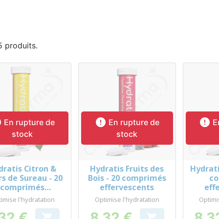
 5 produits.



En rupture de
En rupture de
En
stock
stock
dratis Citron &
Hydratis Fruits des
Hydrat
Aperçu rapide
Aperçu rapide
Ap



rs de Sureau - 20
Bois - 20 comprimés
c
comprimés
effervescents
eff
ffervescents
imise l'hydratation
Optimise l'hydratation
Optimi
32 €
8,32 €
8,3

