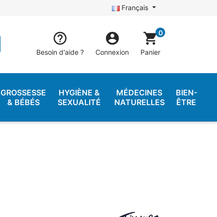
Français
0


shopping_cart
Besoin d'aide ?
Connexion
Panier
GROSSESSE
HYGIÈNE &
MÉDECINES
BIEN-
& BÉBÉS
SEXUALITÉ
NATURELLES
ÊTRE