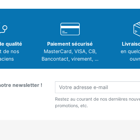
e qualité
Paiement sécurisé
Livrais
t de nos
MasterCard, VISA,
CB,
en quel
aciens
Bancontact, virement, ...
ouvr
notre newsletter !
Restez au courant de nos dernières nouve
promotions, etc.