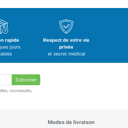
on rapide
Respect de votre vie
ques jours
privée
ables
et secret médical
S’abonner
lles, nouveautés,
Modes de livraison