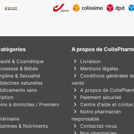
catégories
A propos de ColisPhar
chevron_right
auté & Cosmétique
Livraison
chevron_right
ossesse & Bébés
Mentions légales
chevron_right
giène & Sexualité
Conditions générales d
decines naturelles
vente
chevron_right
dicaments sans
A propos de ColisPhar
chevron_right
iption
Paiement sécurisé
chevron_right
ins à domiciles / Premiers
Centre d'aide et contac
chevron_right
Notre pharmacien
térinaire
responsable
chevron_right
tamines & Nutriments
Contactez-nous
chevron_right
Nos pharmacies