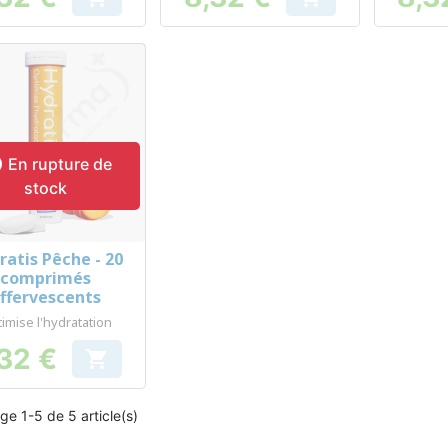
Prix
Prix

En rupture de
stock
ratis Pêche - 20
Aperçu rapide

comprimés
ffervescents
imise l'hydratation
32 €

Prix
ge 1-5 de 5 article(s)