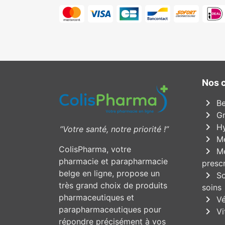
Nos 
chevron_right
Be
chevron_right
Gr
chevron_right
Hy
”Votre santé, notre priorité !”
chevron_right
Mé
ColisPharma, votre
chevron_right
Mé
pharmacie et parapharmacie
prescr
belge en ligne, propose un
chevron_right
So
très grand choix de produits
soins
pharmaceutiques et
chevron_right
Vé
parapharmaceutiques pour
chevron_right
Vi
répondre précisément à vos