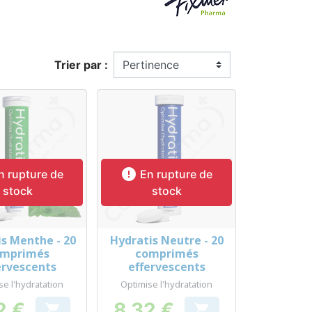
Trier par :

 rupture de
En rupture de
stock
stock
is Menthe - 20
Hydratis Neutre - 20
erçu rapide
Aperçu rapide

omprimés
comprimés
ervescents
effervescents
se l'hydratation
Optimise l'hydratation
2 €
8,32 €

