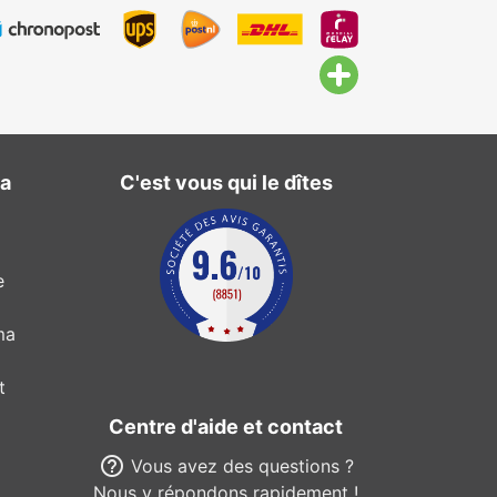
ma
C'est vous qui le dîtes
e
ma
t
Centre d'aide et contact
help_outline
Vous avez des questions ?
Nous y répondons rapidement !