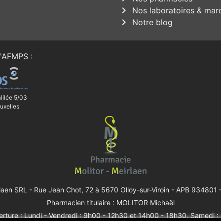
chevron_right
Nos laboratoires & mar
chevron_right
Notre blog
'
AFMPS
:
lilée 5/03
uxelles
rlaen SRL -
Rue Jean Chot, 72 à 5670 Olloy-sur-Viroin
- APB 934801 -
Pharmacien titulaire : MOLITOR Michaël
rture : Lundi - Vendredi : 9h00 - 12h30 et 14h00 - 18h30, Samedi 