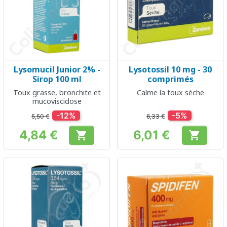
Lysomucil Junior 2% -
Lysotossil 10 mg - 30
Sirop 100 ml
comprimés
Toux grasse, bronchite et
Calme la toux sèche
mucoviscidose
-12%
-5%
5,50 €
6,33 €
4,84 €
6,01 €


Prix
Prix