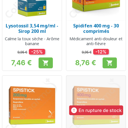
Lysotossil 3,54 mg/ml -
Spidifen 400 mg - 30
Sirop 200 ml
comprimés
Calme la toux sèche - Arôme
Médicament anti-douleur et
banane
anti-fièvre
-25%
-12%
9,95 €
9,95 €
7,46 €
8,76 €


Prix
Prix

En rupture de stock