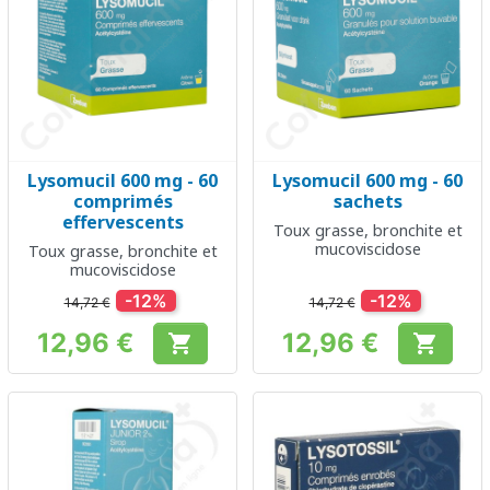
Lysomucil 600 mg - 60
Lysomucil 600 mg - 60
comprimés
sachets
effervescents
Toux grasse, bronchite et
mucoviscidose
Toux grasse, bronchite et
mucoviscidose
-12%
-12%
14,72 €
14,72 €
12,96 €
12,96 €


Prix
Prix