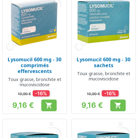
Lysomucil 600 mg - 30
Lysomucil 600 mg - 30
comprimés
sachets
effervescents
Toux grasse, bronchite et
mucoviscidose
Toux grasse, bronchite et
mucoviscidose
-16%
-16%
10,90 €
10,90 €
9,16 €
9,16 €


Prix
Prix