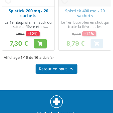
Spistick 200 mg - 20
Spistick 400 mg - 20
sachets
sachets
Le 1er ibuprofen en stick qui
Le 1er ibuprofen en stick qui
traite la fièvre et les
traite la fièvre et les
douleurs
douleurs
-12%
-12%
8,29 €
9,99 €
7,30 €
8,79 €


Prix
Prix
Affichage 1-16 de 16 article(s)

Retour en haut