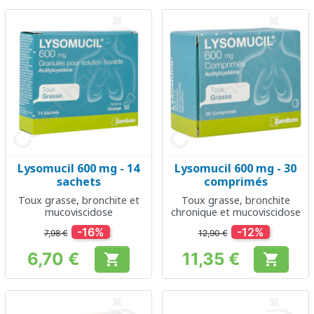
Lysomucil 600 mg - 14
Lysomucil 600 mg - 30
sachets
comprimés
Toux grasse, bronchite et
Toux grasse, bronchite
mucoviscidose
chronique et mucoviscidose
-16%
-12%
7,98 €
12,90 €
6,70 €
11,35 €


Prix
Prix