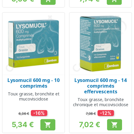
Prix
Prix
Lysomucil 600 mg - 10
Lysomucil 600 mg - 14
comprimés
comprimés
effervescents
Toux grasse, bronchite et
mucoviscidose
Toux grasse, bronchite
chronique et mucoviscidose
-16%
-12%
6,36 €
7,98 €
5,34 €
7,02 €


Prix
Prix