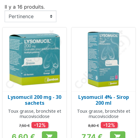
Il y a 16 produits.
Lysomucil 200 mg - 30
Lysomucil 4% - Sirop
sachets
200 ml
Toux grasse, bronchite et
Toux grasse, bronchite et
mucoviscidose
mucoviscidose
-12%
-12%
7,50 €
8,80 €
6,60 €
7,74 €

