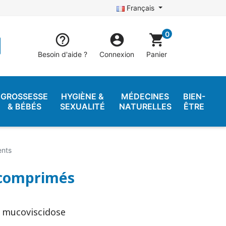
Français
0


shopping_cart
Besoin d'aide ?
Connexion
Panier
GROSSESSE
HYGIÈNE &
MÉDECINES
BIEN-
& BÉBÉS
SEXUALITÉ
NATURELLES
ÊTRE
ents
 comprimés
t mucoviscidose