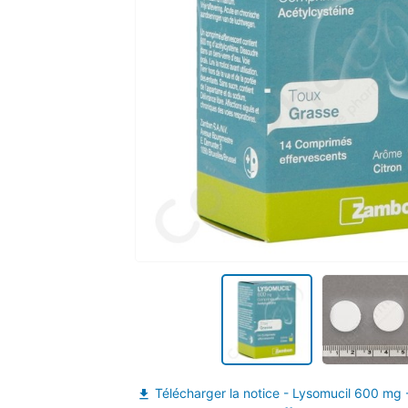
zoom_in
Télécharger la notice - Lysomucil 600 mg
file_download