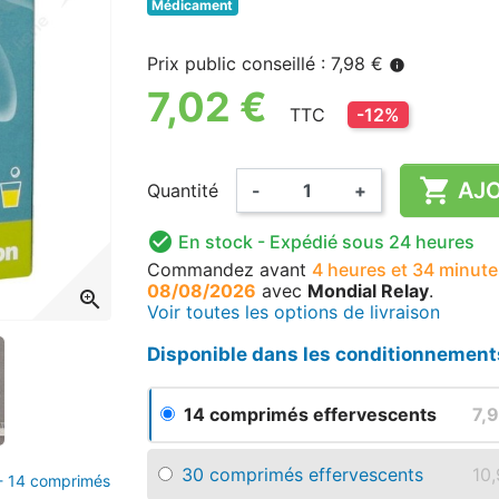
Médicament
Prix public conseillé : 7,98 €
info
7,02 €
TTC
-12%

AJO
Quantité
-
+

En stock
- Expédié sous 24 heures
Commandez avant
4 heures et 34 minute
08/08/2026
avec
Mondial Relay
.
zoom_in
Voir toutes les options de livraison
Disponible dans les conditionnement
14 comprimés effervescents
7,
30 comprimés effervescents
10
 - 14 comprimés