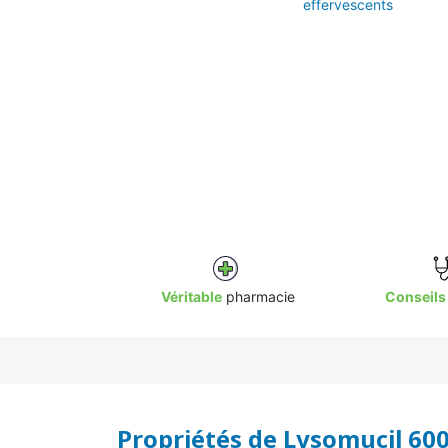
effervescents
Véritable
pharmacie
Conseils
Propriétés de Lysomucil 60