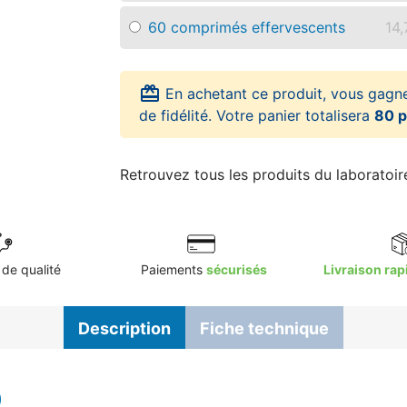
60 comprimés effervescents
14,
card_giftcard
En achetant ce produit, vous gagn
de fidélité. Votre panier totalisera
80 p
Retrouvez tous les produits du laboratoi
de qualité
Paiements
sécurisés
Livraison rap
Description
Fiche technique
0