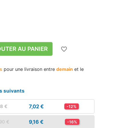
UTER AU PANIER
favorite_border
s
pour une livraison
entre
demain
et le
zoom_in
zoom_in
s suivants
7,02 €
98 €
-12%
9,16 €
,90 €
-16%