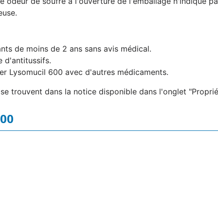
e odeur de soufre à l'ouverture de l'emballage n'indique pa
euse.
fants de moins de 2 ans sans avis médical.
e d'antitussifs.
nger Lysomucil 600 avec d'autres médicaments.
 se trouvent dans la notice disponible dans l'onglet "Propri
600