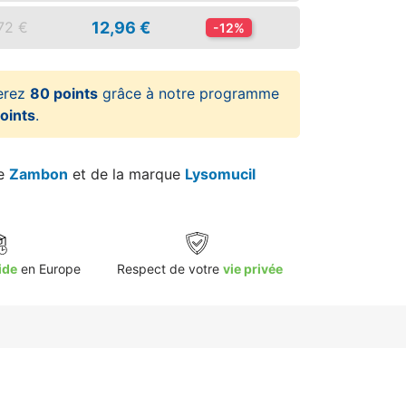
12,96 €
72 €
-12%
erez
80 points
grâce à notre programme
oints
.
re
Zambon
et de la marque
Lysomucil
ide
en Europe
Respect de votre
vie privée