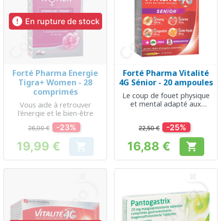

En rupture de stock
Forté Pharma Energie
Forté Pharma Vitalité
Tigra+ Women - 28
4G Sénior - 20 ampoules
comprimés
Le coup de fouet physique
et mental adapté aux
Vous aide à retrouver
besoins des Séniors
l'énergie et le bien-être
-23%
-25%
26,00 €
22,50 €
19,99 €
16,88 €


Prix
Prix