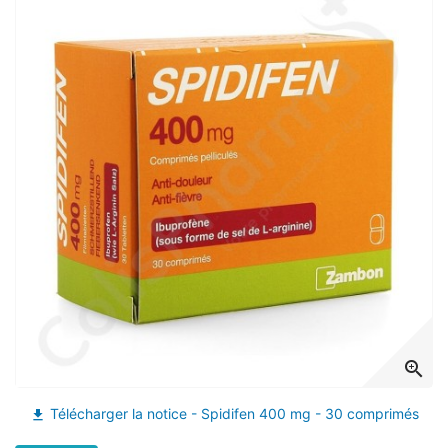
(41 avis)
zoom_in
Télécharger la notice - Spidifen 400 mg - 30 comprimés
file_download