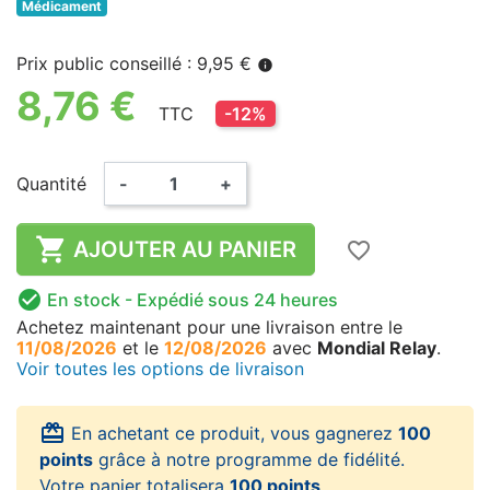
Médicament
Prix public conseillé : 9,95 €
info
8,76 €
TTC
-12%
Quantité
-
+

AJOUTER AU PANIER
favorite_border

En stock
- Expédié sous 24 heures
Achetez maintenant
pour une livraison
entre le
11/08/2026
et le
12/08/2026
avec
Mondial Relay
.
Voir toutes les options de livraison
card_giftcard
En achetant ce produit, vous gagnerez
100
points
grâce à notre programme de fidélité.
Votre panier totalisera
100 points
.