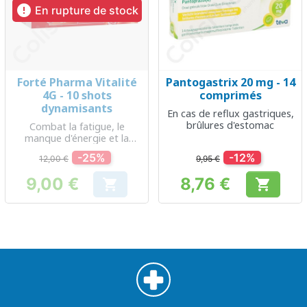

En rupture de stock
Forté Pharma Vitalité
Pantogastrix 20 mg - 14
4G - 10 shots
comprimés
dynamisants
En cas de reflux gastriques,
brûlures d'estomac
Combat la fatigue, le
manque d'énergie et la
baisse de moral
-25%
-12%
12,00 €
9,95 €
9,00 €
8,76 €


Prix
Prix