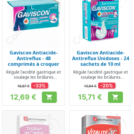
Gaviscon Antiacide-
Gaviscon Antiacide-
Antireflux - 48
Antireflux Unidoses - 24
comprimés à croquer
sachets de 10 ml
Régule l'acidité gastrique et
Régule l'acidité gastrique et
soulage les brûlures
soulage les brûlures
d'estomac
d'estomac
-33%
-20%
18,87 €
19,64 €
12,69 €
15,71 €


Prix
Prix