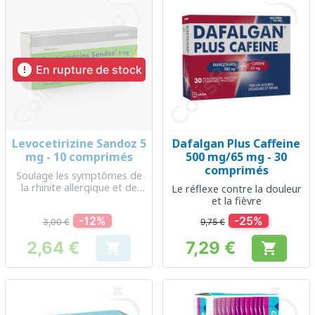

En rupture de stock
Levocetirizine Sandoz 5
Dafalgan Plus Caffeine
mg - 10 comprimés
500 mg/65 mg - 30
comprimés
Soulage les symptômes de
la rhinite allergique et de
Le réflexe contre la douleur
l'urticaire
et la fièvre
-12%
-25%
3,00 €
9,75 €
2,64 €
7,29 €


Prix
Prix