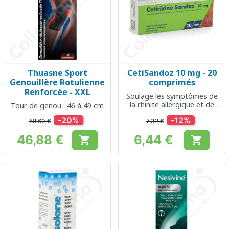
Thuasne Sport
CetiSandoz 10 mg - 20
Genouillère Rotulienne
comprimés
Renforcée - XXL
Soulage les symptômes de
la rhinite allergique et de
Tour de genou : 46 à 49 cm
l'urticaire
-20%
-12%
58,60 €
7,32 €
46,88 €
6,44 €


Prix
Prix