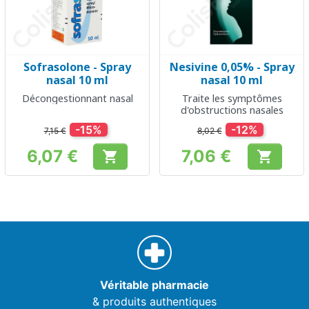
Sofrasolone - Spray
Nesivine 0,05% - Spray
nasal 10 ml
nasal 10 ml
Décongestionnant nasal
Traite les symptômes
d'obstructions nasales
-15%
-12%
7,15 €
8,02 €
6,07 €
7,06 €


Prix
Prix
Véritable pharmacie
& produits authentiques