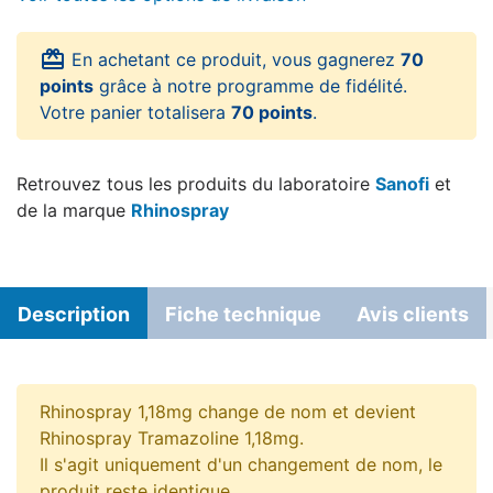
card_giftcard
En achetant ce produit, vous gagnerez
70
points
grâce à notre programme de fidélité.
Votre panier totalisera
70 points
.
Retrouvez tous les produits du laboratoire
Sanofi
et
de la marque
Rhinospray
Description
Fiche technique
Avis clients
Rhinospray 1,18mg change de nom et devient
Rhinospray Tramazoline 1,18mg.
Il s'agit uniquement d'un changement de nom, le
produit reste identique.