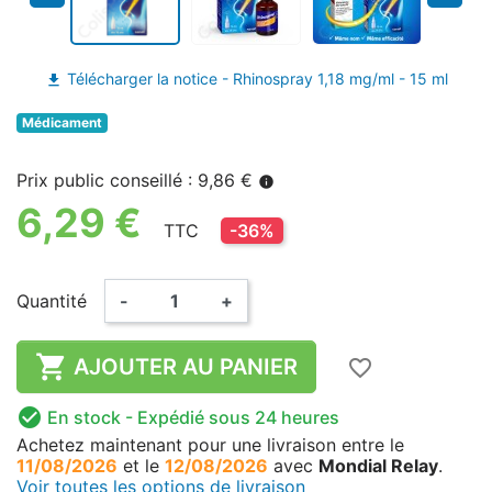
Télécharger la notice - Rhinospray 1,18 mg/ml - 15 ml
file_download
Médicament
Prix public conseillé : 9,86 €
info
6,29 €
TTC
-36%
Quantité
-
+

AJOUTER AU PANIER
favorite_border

En stock
- Expédié sous 24 heures
Achetez maintenant
pour une livraison
entre le
11/08/2026
et le
12/08/2026
avec
Mondial Relay
.
Voir toutes les options de livraison