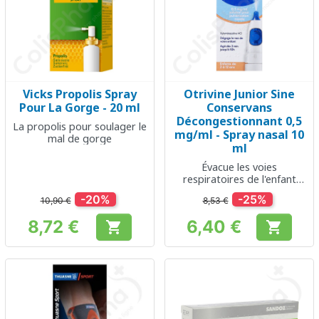
Vicks Propolis Spray
Otrivine Junior Sine
Pour La Gorge - 20 ml
Conservans
Décongestionnant 0,5
La propolis pour soulager le
mg/ml - Spray nasal 10
mal de gorge
ml
Évacue les voies
respiratoires de l'enfant
pour l’aider à respirer et se
-20%
-25%
10,90 €
8,53 €
sentir mieux
8,72 €
6,40 €


Prix
Prix