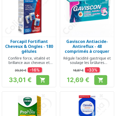
Forcapil Fortifiant
Gaviscon Antiacide-
Cheveux & Ongles - 180
Antireflux - 48
gélules
comprimés à croquer
Confère force, vitalité et
Régule l'acidité gastrique et
brillance aux cheveux et
soulage les brûlures
ongles
d'estomac
-16%
-33%
39,30 €
18,87 €
33,01 €
12,69 €


Prix
Prix