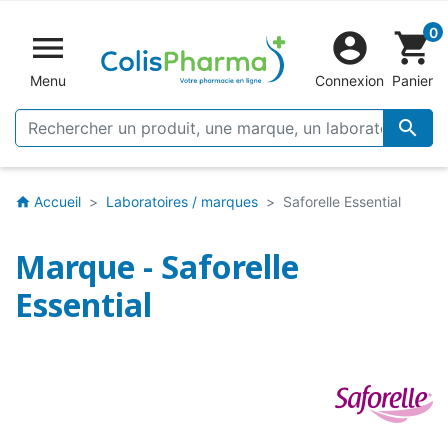
0


shopping_cart
Menu
Connexion
Panier

Accueil
Laboratoires / marques
Saforelle Essential
home
Marque - Saforelle
Essential