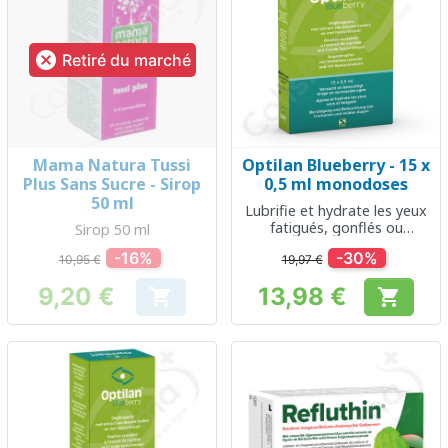

Retiré du marché
Mama Natura Tussi
Optilan Blueberry - 15 x
Plus Sans Sucre - Sirop
0,5 ml monodoses
50 ml
Lubrifie et hydrate les yeux
fatigués, gonflés ou
Sirop 50 ml
surmenés
-16%
-30%
10,95 €
19,97 €
9,20 €
13,98 €


Prix
Prix