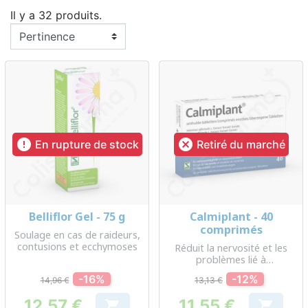
Il y a 32 produits.


En rupture de stock
Retiré du marché
Belliflor Gel - 75 g
Calmiplant - 40
comprimés
Soulage en cas de raideurs,
contusions et ecchymoses
Réduit la nervosité et les
problèmes lié à
l’endormissement
-16%
-12%
14,96 €
13,13 €
12,57 €
11,55 €

