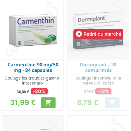

Retiré du marché
Carmenthin 90 mg/50
Dormiplant - 20
mg - 84 capsules
comprimés
Soulage les troubles gastro-
Soulage l’insomnie et la
intestinaux
nervosité légère
-20%
-12%
39,99 €
9,99 €
31,99 €
8,79 €


Prix
Prix