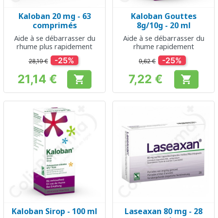
Kaloban 20 mg - 63
Kaloban Gouttes
comprimés
8g/10g - 20 ml
Aide à se débarrasser du
Aide à se débarrasser du
rhume plus rapidement
rhume rapidement
-25%
-25%
28,19 €
9,62 €
21,14 €
7,22 €


Prix
Prix
Kaloban Sirop - 100 ml
Laseaxan 80 mg - 28