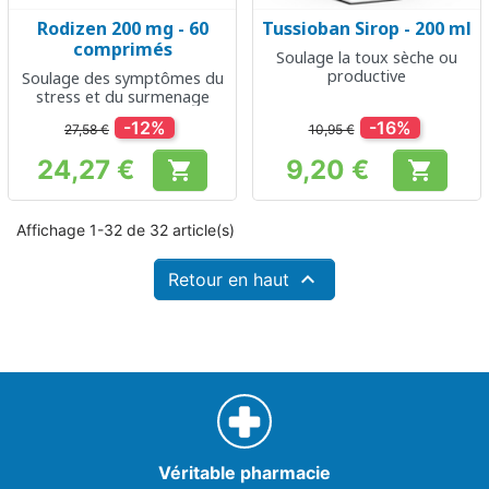
Rodizen 200 mg - 60
Tussioban Sirop - 200 ml
comprimés
Soulage la toux sèche ou
productive
Soulage des symptômes du
stress et du surmenage
-12%
-16%
27,58 €
10,95 €
24,27 €
9,20 €


Prix
Prix
Affichage 1-32 de 32 article(s)

Retour en haut
Véritable pharmacie