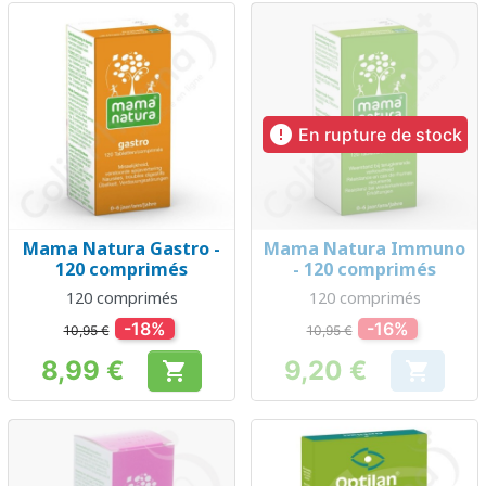

En rupture de stock
Mama Natura Gastro -
Mama Natura Immuno
120 comprimés
- 120 comprimés
120 comprimés
120 comprimés
-18%
-16%
10,95 €
10,95 €
8,99 €
9,20 €


Prix
Prix