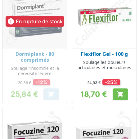

En rupture de stock
Dormiplant - 80
Flexiflor Gel - 100 g
comprimés
Soulage les douleurs
articulaires et musculaires
Soulage l’insomnie et la
nervosité légère
-12%
-25%
29,36 €
24,93 €
25,84 €
18,70 €


Prix
Prix