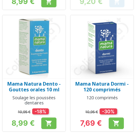
8,99 €
9,20 €


Prix
Prix
Mama Natura Dento -
Mama Natura Dormi -
Gouttes orales 10 ml
120 comprimés
Soulage les poussées
120 comprimés
dentaires
-18%
-30%
10,95 €
10,95 €
8,99 €
7,69 €


Prix
Prix