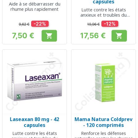
capsules
Aide à se débarrasser du
rhume plus rapidement
Lutte contre les états
anxieux et troubles du
sommeil
-22%
-12%
9,62 €
19,96 €
7,50 €
17,56 €


Prix
Prix
Laseaxan 80 mg - 42
Mama Natura Coldprev
capsules
- 120 comprimés
Lutte contre les états
Renforce les défenses