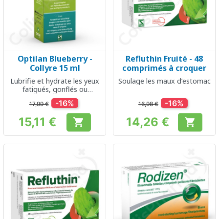
Optilan Blueberry -
Refluthin Fruité - 48
Collyre 15 ml
comprimés à croquer
Lubrifie et hydrate les yeux
Soulage les maux d’estomac
fatigués, gonflés ou
surmenés
-16%
-16%
17,99 €
16,98 €
15,11 €
14,26 €


Prix
Prix