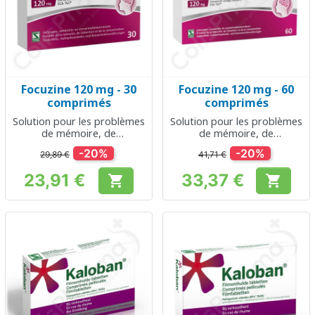
Focuzine 120 mg - 30
Focuzine 120 mg - 60
comprimés
comprimés
Solution pour les problèmes
Solution pour les problèmes
de mémoire, de
de mémoire, de
concentration et d'attention
concentration et d'attention
-20%
-20%
29,89 €
41,71 €
23,91 €
33,37 €


Prix
Prix