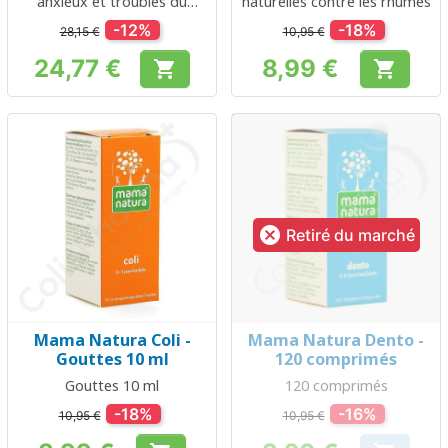
anxieux et troubles du
naturelles contre les rhumes
sommeil
-12%
-18%
28,15 €
10,95 €
24,77 €
8,99 €


Prix
Prix

Retiré du marché
Mama Natura Coli -
Mama Natura Dento -
Gouttes 10 ml
120 comprimés
Gouttes 10 ml
120 comprimés
-18%
-16%
10,95 €
10,95 €