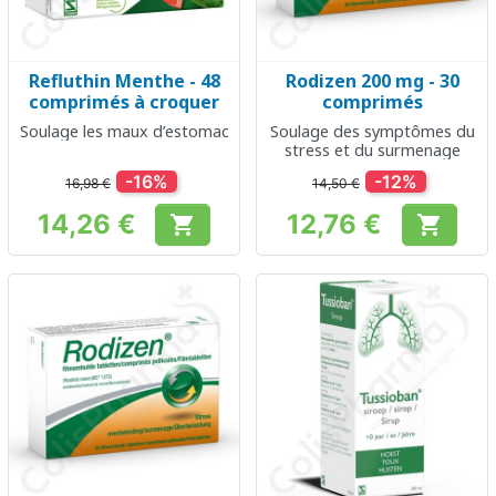
Refluthin Menthe - 48
Rodizen 200 mg - 30
comprimés à croquer
comprimés
Soulage les maux d’estomac
Soulage des symptômes du
stress et du surmenage
-16%
-12%
16,98 €
14,50 €
14,26 €
12,76 €


Prix
Prix