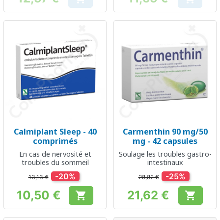
Prix
Prix
Calmiplant Sleep - 40
Carmenthin 90 mg/50
comprimés
mg - 42 capsules
En cas de nervosité et
Soulage les troubles gastro-
troubles du sommeil
intestinaux
-20%
-25%
13,13 €
28,82 €
10,50 €
21,62 €


Prix
Prix