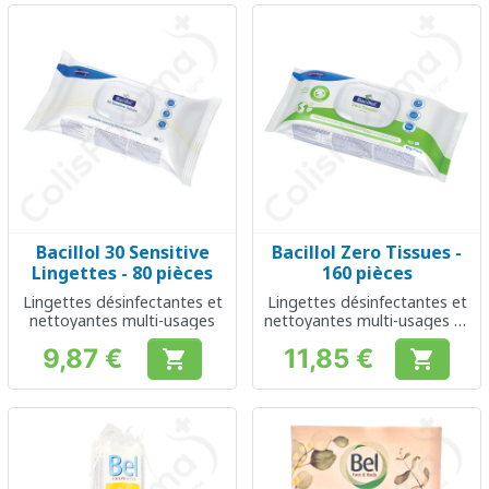
Bacillol 30 Sensitive
Bacillol Zero Tissues -
Lingettes - 80 pièces
160 pièces
Lingettes désinfectantes et
Lingettes désinfectantes et
nettoyantes multi-usages
nettoyantes multi-usages et
durables
9,87 €
11,85 €


Prix
Prix