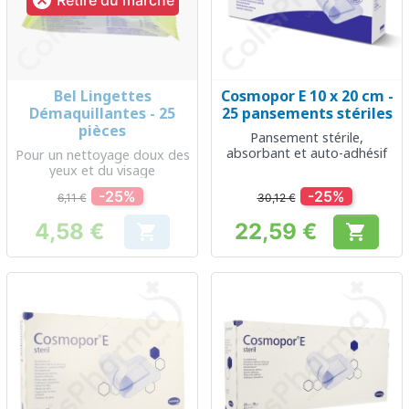

Retiré du marché
Bel Lingettes
Cosmopor E 10 x 20 cm -
Démaquillantes - 25
25 pansements stériles
pièces
Pansement stérile,
absorbant et auto-adhésif
Pour un nettoyage doux des
yeux et du visage
-25%
-25%
6,11 €
30,12 €
4,58 €
22,59 €


Prix
Prix