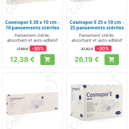
Cosmopor E 20 x 10 cm -
Cosmopor E 25 x 10 cm -
10 pansements stériles
25 pansements stériles
Pansement stérile,
Pansement stérile,
absorbant et auto-adhésif
absorbant et auto-adhésif
-30%
-30%
17,69 €
37,42 €
12,38 €
26,19 €


Prix
Prix