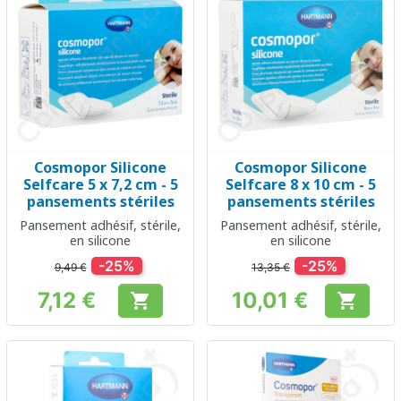
Cosmopor Silicone
Cosmopor Silicone
Selfcare 5 x 7,2 cm - 5
Selfcare 8 x 10 cm - 5
pansements stériles
pansements stériles
Pansement adhésif, stérile,
Pansement adhésif, stérile,
en silicone
en silicone
-25%
-25%
9,49 €
13,35 €
7,12 €
10,01 €


Prix
Prix