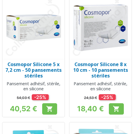
Cosmopor Silicone 5 x
Cosmopor Silicone 8 x
7,2 cm - 50 pansements
10 cm - 10 pansements
stériles
stériles
Pansement adhésif, stérile,
Pansement adhésif, stérile,
en silicone
en silicone
-25%
-25%
54,03 €
24,53 €
40,52 €
18,40 €


Prix
Prix