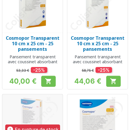
Cosmopor Transparent
Cosmopor Transparent
10 cm x 25 cm - 25
10 cm x 25 cm - 25
pansements
pansements
Pansement transparent
Pansement transparent
avec coussinet absorbant
avec coussinet absorbant
-25%
-25%
53,33 €
58,75 €
40,00 €
44,06 €


Prix
Prix

En rupture de stock