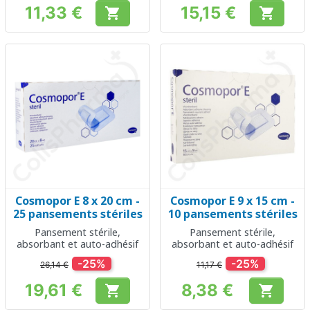
11,33 €
15,15 €


Prix
Prix
Cosmopor E 8 x 20 cm -
Cosmopor E 9 x 15 cm -
25 pansements stériles
10 pansements stériles
Pansement stérile,
Pansement stérile,
absorbant et auto-adhésif
absorbant et auto-adhésif
-25%
-25%
26,14 €
11,17 €
19,61 €
8,38 €


Prix
Prix