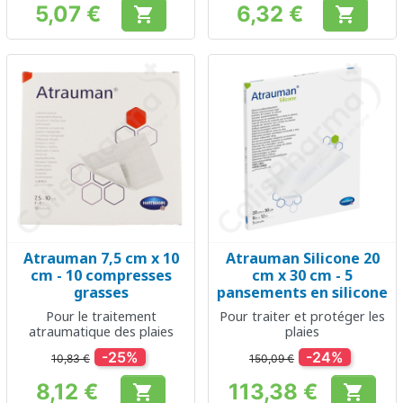
5,07 €
6,32 €


Prix
Prix
Atrauman 7,5 cm x 10
Atrauman Silicone 20
cm - 10 compresses
cm x 30 cm - 5
grasses
pansements en silicone
Pour le traitement
Pour traiter et protéger les
atraumatique des plaies
plaies
-25%
-24%
10,83 €
150,09 €
8,12 €
113,38 €


Prix
Prix