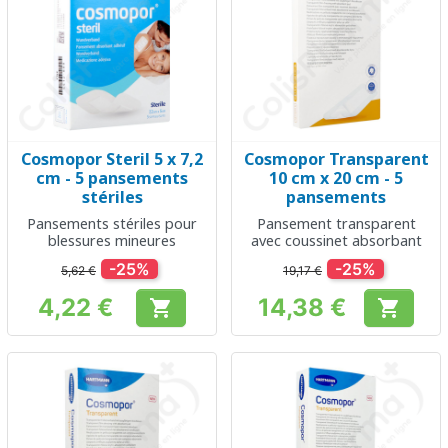
Cosmopor Steril 5 x 7,2
Cosmopor Transparent
cm - 5 pansements
10 cm x 20 cm - 5
stériles
pansements
Pansements stériles pour
Pansement transparent
blessures mineures
avec coussinet absorbant
-25%
-25%
5,62 €
19,17 €
4,22 €
14,38 €


Prix
Prix