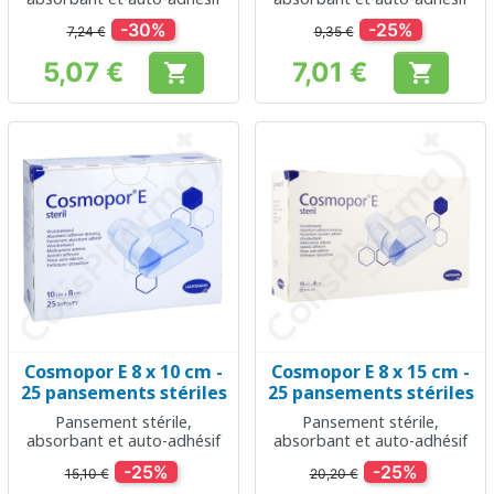
-30%
-25%
7,24 €
9,35 €
5,07 €
7,01 €


Prix
Prix
Cosmopor E 8 x 10 cm -
Cosmopor E 8 x 15 cm -
25 pansements stériles
25 pansements stériles
Pansement stérile,
Pansement stérile,
absorbant et auto-adhésif
absorbant et auto-adhésif
-25%
-25%
15,10 €
20,20 €