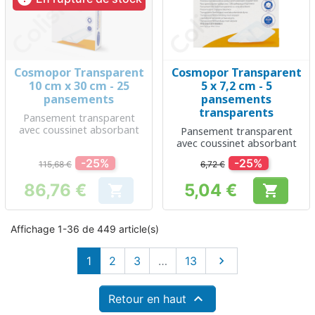
Cosmopor Transparent
Cosmopor Transparent
10 cm x 30 cm - 25
5 x 7,2 cm - 5
pansements
pansements
transparents
Pansement transparent
avec coussinet absorbant
Pansement transparent
avec coussinet absorbant
-25%
-25%
115,68 €
6,72 €
86,76 €
5,04 €


Prix
Prix
Affichage 1-36 de 449 article(s)
Suivant
1
2
3
…
13


Retour en haut