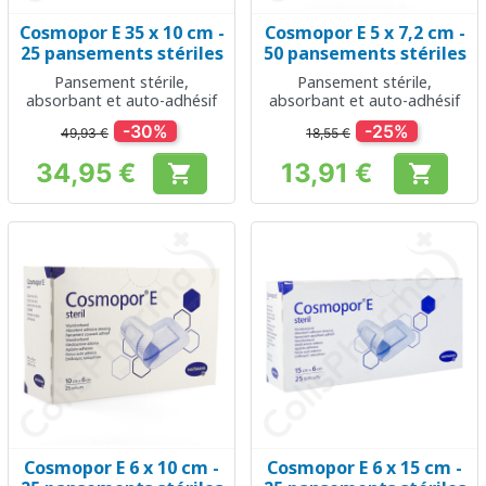
Cosmopor E 35 x 10 cm -
Cosmopor E 5 x 7,2 cm -
25 pansements stériles
50 pansements stériles
Pansement stérile,
Pansement stérile,
absorbant et auto-adhésif
absorbant et auto-adhésif
-30%
-25%
49,93 €
18,55 €
34,95 €
13,91 €


Prix
Prix
Cosmopor E 6 x 10 cm -
Cosmopor E 6 x 15 cm -