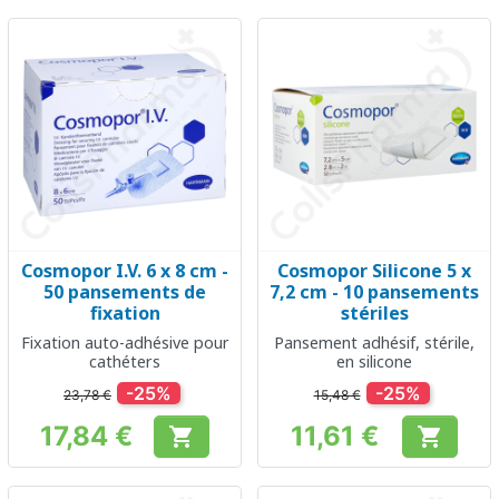
Cosmopor I.V. 6 x 8 cm -
Cosmopor Silicone 5 x
50 pansements de
7,2 cm - 10 pansements
fixation
stériles
Fixation auto-adhésive pour
Pansement adhésif, stérile,
cathéters
en silicone
-25%
-25%
23,78 €
15,48 €
17,84 €
11,61 €


Prix
Prix