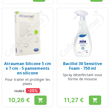
Atrauman Silicone 5 cm
Bacillol 30 Sensitive
x 7 cm - 5 pansements
Foam - 750 ml
en silicone
Spray désinfectant sous
forme de mousse
Pour traiter et protéger les
plaies
-25%
13,68 €
10,26 €
11,27 €


Prix
Prix