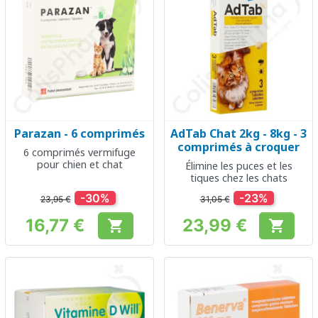
Parazan - 6 comprimés
AdTab Chat 2kg - 8kg - 3
comprimés à croquer
6 comprimés vermifuge
pour chien et chat
Élimine les puces et les
tiques chez les chats
-30%
-23%
23,95 €
31,05 €
16,77 €
23,99 €


Prix
Prix