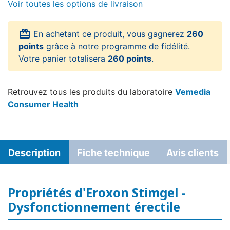
Voir toutes les options de livraison
card_giftcard
En achetant ce produit, vous gagnerez
260
points
grâce à notre programme de fidélité.
Votre panier totalisera
260 points
.
Retrouvez tous les produits du laboratoire
Vemedia
Consumer Health
Description
Fiche technique
Avis clients
Propriétés d'Eroxon Stimgel -
Dysfonctionnement érectile