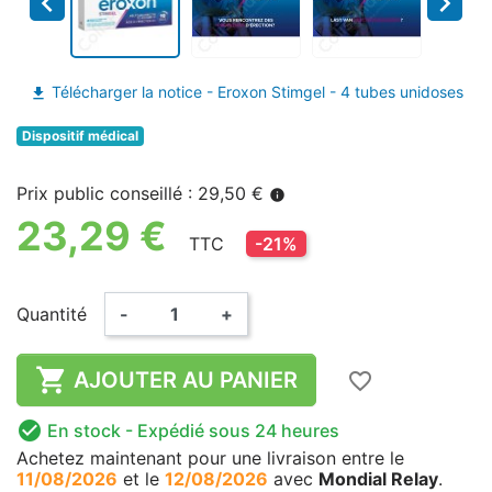


Télécharger la notice - Eroxon Stimgel - 4 tubes unidoses
file_download
Dispositif médical
Prix public conseillé : 29,50 €
info
23,29 €
TTC
-21%
Quantité
-
+

AJOUTER AU PANIER
favorite_border

En stock
- Expédié sous 24 heures
Achetez maintenant
pour une livraison
entre le
11/08/2026
et le
12/08/2026
avec
Mondial Relay
.