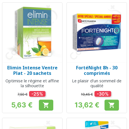
Elimin Intense Ventre
FortéNight 8h - 30
Plat - 20 sachets
comprimés
Optimise le régime et affine
Le plaisir d'un sommeil de
la silhouette
qualité
-25%
-30%
7,50 €
19,45 €
5,63 €
13,62 €


Prix
Prix