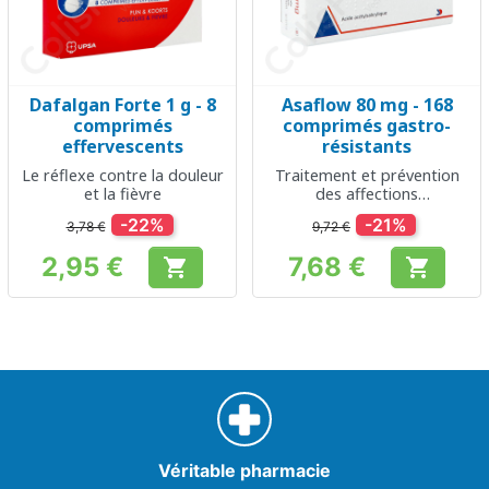
Dafalgan Forte 1 g - 8
Asaflow 80 mg - 168
comprimés
comprimés gastro-
effervescents
résistants
Le réflexe contre la douleur
Traitement et prévention
et la fièvre
des affections
cardiovasculaires
-22%
-21%
3,78 €
9,72 €
2,95 €
7,68 €


Prix
Prix
Véritable pharmacie