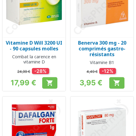
Vitamine D Will 3200 UI
Benerva 300 mg - 20
- 90 capsules molles
comprimés gastro-
résistants
Combat la carence en
vitamine D
Vitamine B1
-28%
-12%
24,99 €
4,49 €
17,99 €
3,95 €


Prix
Prix