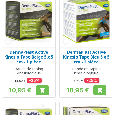
DermaPlast Active
DermaPlast Active
Kinesio Tape Beige 5 x 5
Kinesio Tape Bleu 5 x 5
cm - 1 pièce
cm - 1 pièce
Bande de taping
Bande de taping
kinésiologique
kinésiologique
-25%
-25%
14,60 €
14,60 €
10,95 €
10,95 €


Prix
Prix