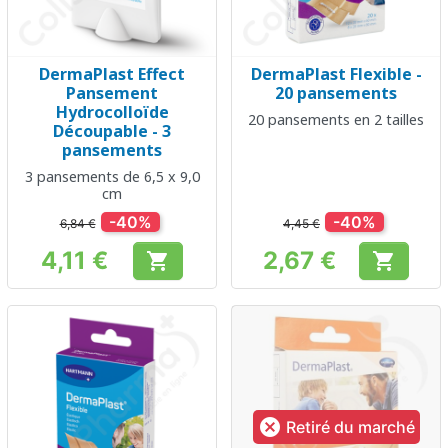
DermaPlast Effect
DermaPlast Flexible -
Pansement
20 pansements
Hydrocolloïde
20 pansements en 2 tailles
Découpable - 3
pansements
3 pansements de 6,5 x 9,0
cm
-40%
-40%
6,84 €
4,45 €
4,11 €
2,67 €


Prix
Prix

Retiré du marché