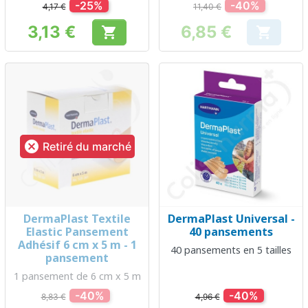
-25%
-40%
4,17 €
11,40 €
3,13 €
6,85 €


Prix
Prix

Retiré du marché
DermaPlast Textile
DermaPlast Universal -
Elastic Pansement
40 pansements
Adhésif 6 cm x 5 m - 1
40 pansements en 5 tailles
pansement
1 pansement de 6 cm x 5 m
-40%
-40%
8,83 €
4,96 €