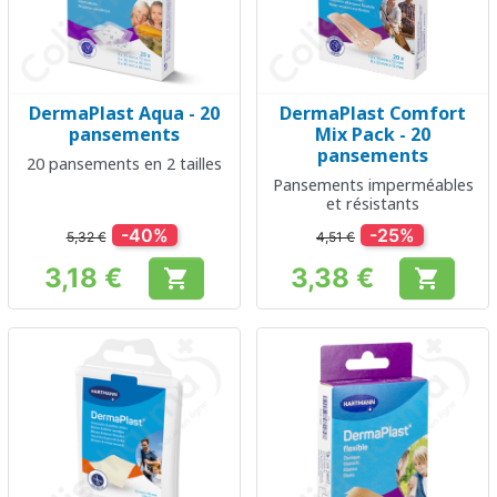
DermaPlast Aqua - 20
DermaPlast Comfort
pansements
Mix Pack - 20
pansements
20 pansements en 2 tailles
Pansements imperméables
et résistants
-40%
-25%
5,32 €
4,51 €
3,18 €
3,38 €


Prix
Prix