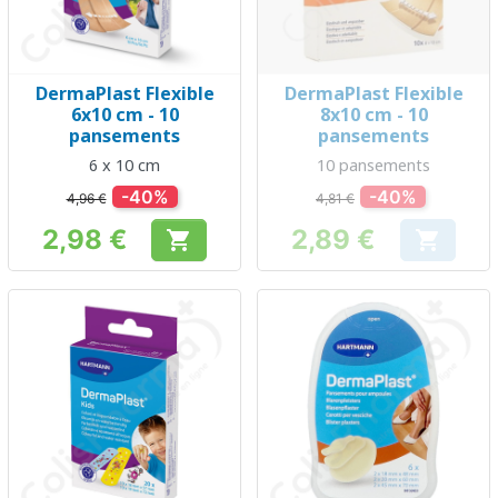
DermaPlast Flexible
DermaPlast Flexible
6x10 cm - 10
8x10 cm - 10
pansements
pansements
6 x 10 cm
10 pansements
-40%
-40%
4,96 €
4,81 €
2,98 €
2,89 €


Prix
Prix