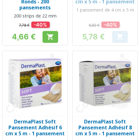
Ronds - 200
cm x 5 m - 1 pansement
pansements
1 pansement de 4 cm x 5 m
200 strips de 22 mm
-40%
-40%
7,78 €
9,62 €
4,66 €
5,78 €


Prix
Prix
DermaPlast Soft
DermaPlast Soft
Pansement Adhésif 6
Pansement Adhésif 8
cm x 5 m - 1 pansement
cm x 5 m - 1 pansement