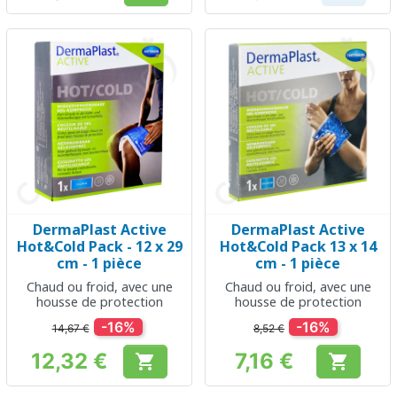
DermaPlast Active
DermaPlast Active
Hot&Cold Pack - 12 x 29
Hot&Cold Pack 13 x 14
cm - 1 pièce
cm - 1 pièce
Chaud ou froid, avec une
Chaud ou froid, avec une
housse de protection
housse de protection
-16%
-16%
14,67 €
8,52 €
12,32 €
7,16 €


Prix
Prix