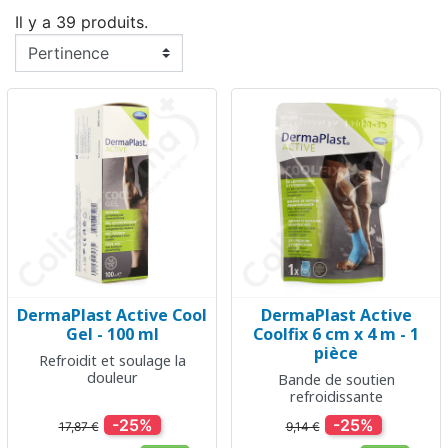
Il y a 39 produits.
DermaPlast Active Cool
DermaPlast Active
Gel - 100 ml
Coolfix 6 cm x 4 m - 1
pièce
Refroidit et soulage la
douleur
Bande de soutien
refroidissante
-25%
-25%
17,87 €
9,14 €