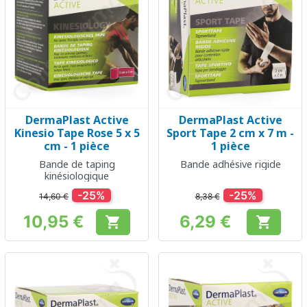
DermaPlast Active
DermaPlast Active
Kinesio Tape Rose 5 x 5
Sport Tape 2 cm x 7 m -
cm - 1 pièce
1 pièce
Bande de taping
Bande adhésive rigide
kinésiologique
-25%
-25%
14,60 €
8,38 €
10,95 €
6,29 €


Prix
Prix