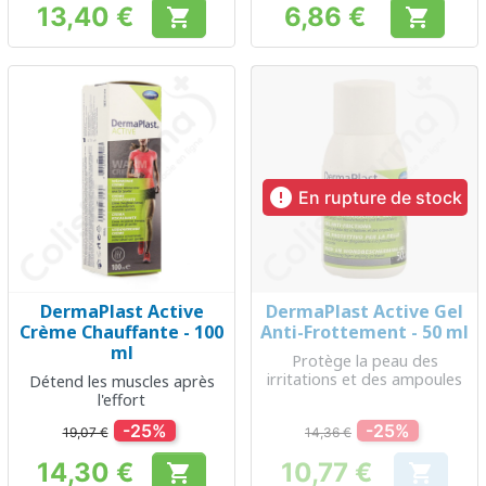
13,40 €
6,86 €


Prix
Prix

En rupture de stock
DermaPlast Active
DermaPlast Active Gel
Crème Chauffante - 100
Anti-Frottement - 50 ml
ml
Protège la peau des
irritations et des ampoules
Détend les muscles après
l'effort
-25%
-25%
19,07 €
14,36 €
14,30 €
10,77 €


Prix
Prix