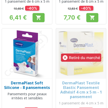
1 pansement de 6 cm x 5 m
1 pansement de 8 cm x 5 m
-40%
-40%
10,69 €
12,83 €
6,41 €
7,70 €


Prix
Prix

Retiré du marché
DermaPlast Soft
DermaPlast Textile
Silicone - 8 pansements
Elastic Pansement
Adhésif 4 cm x 5 m - 1
Pansements pour peaux
pansement
irritées et sensibles
1 pansement de 4 cm x 5 m