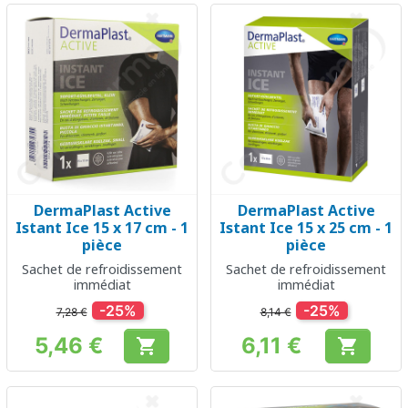
DermaPlast Active
DermaPlast Active
Istant Ice 15 x 17 cm - 1
Istant Ice 15 x 25 cm - 1
pièce
pièce
Sachet de refroidissement
Sachet de refroidissement
immédiat
immédiat
-25%
-25%
7,28 €
8,14 €
5,46 €
6,11 €


Prix
Prix