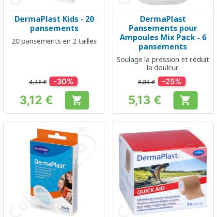
DermaPlast Kids - 20
DermaPlast
pansements
Pansements pour
Ampoules Mix Pack - 6
20 pansements en 2 tailles
pansements
Soulage la pression et réduit
la douleur
-30%
-25%
4,45 €
6,84 €
3,12 €
5,13 €


Prix
Prix