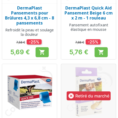
DermaPlast
DermaPlast Quick Aid
Pansements pour
Pansement Beige 6 cm
Brûlures 4,3 x 6,8 cm - 8
x 2 m - 1 rouleau
pansements
Pansement autofixant
élastique en mousse
Refroidit la peau et soulage
la douleur
-25%
-25%
7,58 €
7,68 €
5,69 €
5,76 €


Prix
Prix

Retiré du marché