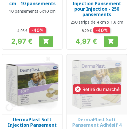
cm - 10 pansements
Injection Pansement
pour Injection - 250
10 pansements 6x10 cm
pansements
250 strips de 4 cm x 1,6 cm
-40%
-40%
4,95 €
8,29 €
2,97 €
4,97 €


Prix
Prix

Retiré du marché
DermaPlast Soft
DermaPlast Soft
Injection Pansement
Pansement Adhésif 4