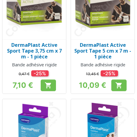
DermaPlast Active
DermaPlast Active
Sport Tape 3,75 cm x 7
Sport Tape 5 cm x 7 m -
m - 1 pièce
1 pièce
Bande adhésive rigide
Bande adhésive rigide
-25%
-25%
9,47 €
13,45 €
7,10 €
10,09 €


Prix
Prix