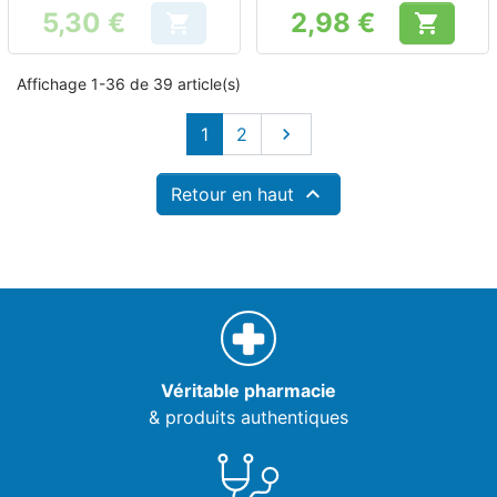
5,30 €
2,98 €


Prix
Prix
Affichage 1-36 de 39 article(s)
Suivant
1
2


Retour en haut
Véritable pharmacie
& produits authentiques