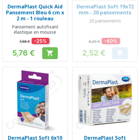
DermaPlast Quick Aid
DermaPlast Soft 19x72
Pansement Bleu 6 cm x
mm - 20 pansements
2 m - 1 rouleau
20 pansements
Pansement autofixant
élastique en mousse
-25%
-40%
7,68 €
4,20 €
5,76 €
2,52 €


Prix
Prix
DermaPlast Soft 6x10
DermaPlast Soft