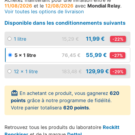
Achetez maintenant
pour une livraison
entre le
11/08/2026
et le
12/08/2026
avec
Mondial Relay
.
Voir toutes les options de livraison
Disponible dans les conditionnements suivants
11,99 €
1 litre
15,29 €
-22%
55,99 €
5 x 1 litre
76,45 €
-27%
129,99 €
12 x 1 litre
183,48 €
-29%
card_giftcard
En achetant ce produit, vous gagnerez
620
points
grâce à notre programme de fidélité.
Votre panier totalisera
620 points
.
Retrouvez tous les produits du laboratoire
Reckitt
Benckiser
et de la marque
Dettol