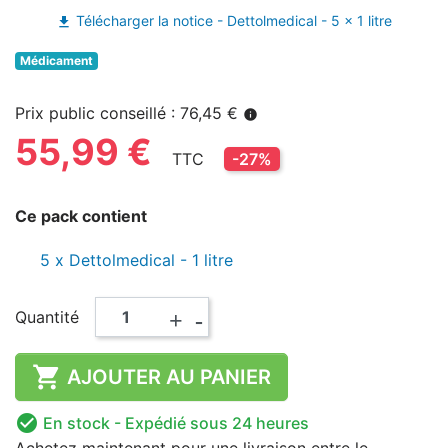
Télécharger la notice - Dettolmedical - 5 x 1 litre
file_download
Médicament
Prix public conseillé : 76,45 €
info
55,99 €
TTC
-27%
Ce pack contient
5 x Dettolmedical - 1 litre
+
-
Quantité

AJOUTER AU PANIER

En stock
- Expédié sous 24 heures