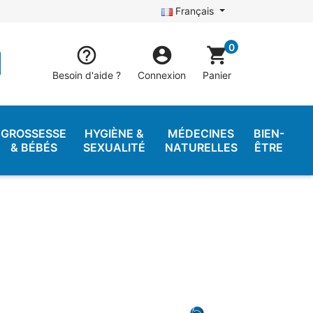
Français
0


shopping_cart
Besoin d'aide ?
Connexion
Panier
GROSSESSE
HYGIÈNE &
MÉDECINES
BIEN-
& BÉBÉS
SEXUALITÉ
NATURELLES
ÊTRE