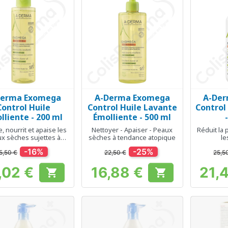
Derma Exomega
A-Derma Exomega
A-De
Aperçu rapide
Aperçu rapide
Ap



Control Huile
Control Huile Lavante
Control
lliente - 200 ml
Émolliente - 500 ml
e, nourrit et apaise les
Nettoyer - Apaiser - Peaux
Réduit la
x sèches sujettes à
sèches à tendance atopique
le
'eczéma atopique
-16%
-25%
5,50 €
22,50 €
25,5
,02 €
16,88 €
21,


Prix
Prix