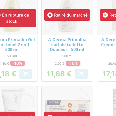



En rupture de
Retiré du marché
Ret
stock
rma Primalba Gel
A-Derma Primalba
A-Derm
Aperçu rapide
Aperçu rapide
Ap



nt bébé 2 en 1 -
Lait de toilette
Crème 
500 ml
Douceur - 500 ml
500 ml
500 ml
-16%
-16%
4,50 €
13,90 €
20,4
,18 €
11,68 €
17,


Prix
Prix