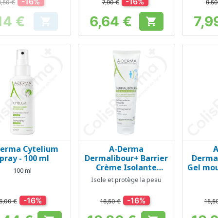
-16%
-16%
8,50 €
7,90 €
9,50
14 €
6,64 €
7,9


Prix
Prix
erma Cytelium
A-Derma
Aperçu rapide
Aperçu rapide
Ap



pray - 100 ml
Dermalibour+ Barrier
Dermal
Crème Isolante
Gel mou
100 ml
Apaisante - 100 ml
Isole et protège la peau
-16%
-16%
6,00 €
16,50 €
15,5