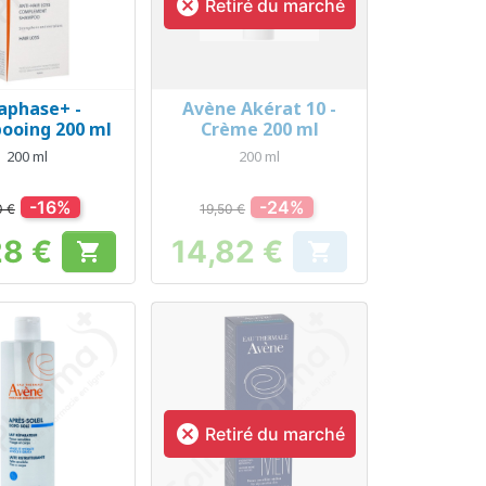

Retiré du marché
aphase+ -
Avène Akérat 10 -
erçu rapide
Aperçu rapide

ooing 200 ml
Crème 200 ml
200 ml
200 ml
-16%
-24%
0 €
19,50 €
28 €
14,82 €


Prix
Prix

Retiré du marché