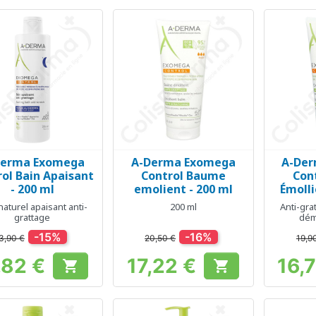
Derma Exomega
A-Derma Exomega
A-De
Aperçu rapide
Aperçu rapide
Ap



rol Bain Apaisant
Control Baume
Con
- 200 ml
emolient - 200 ml
Émolli
naturel apaisant anti-
200 ml
Anti-gra
grattage
dém
-15%
-16%
3,90 €
20,50 €
19,9
,82 €
17,22 €
16,


Prix
Prix