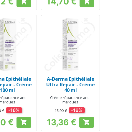
02 €
14,70 €


Prix
Prix
a Epithéliale
A-Derma Epithéliale
erçu rapide
Aperçu rapide

Repair - Crème
Ultra Repair - Crème
100 ml
40 ml
éparatrice anti-
Crème réparatrice anti-
marques
marques
-16%
-16%
0 €
15,90 €
00 €
13,36 €


Prix
Prix