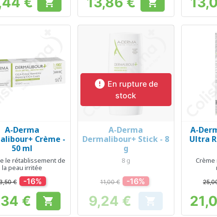
,44 €
13,86 €
13,


Prix
Prix

En rupture de
stock
A-Derma
A-Derma
A-Derm
Aperçu rapide
Aperçu rapide
Ap



alibour+ Crème -
Dermalibour+ Stick - 8
Ultra 
50 ml
g
e le rétablissement de
8 g
Crème r
la peau irritée
-16%
-16%
3,50 €
11,00 €
25,0
,34 €
9,24 €
21,


Prix
Prix