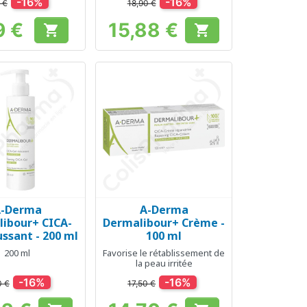
-16%
-16%
 €
18,90 €
9 €
15,88 €


Prix
Prix
A-Derma
A-Derma
erçu rapide
Aperçu rapide

ibour+ CICA-
Dermalibour+ Crème -
ssant - 200 ml
100 ml
200 ml
Favorise le rétablissement de
la peau irritée
-16%
-16%
0 €
17,50 €