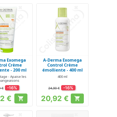
rma Exomega
A-Derma Exomega
erçu rapide
Aperçu rapide

trol Crème
Control Crème
ente - 200 ml
émolliente - 400 ml
ttage - Apaise les
400 ml
angeaisons
-16%
-16%
0 €
24,90 €
72 €
20,92 €


Prix
Prix