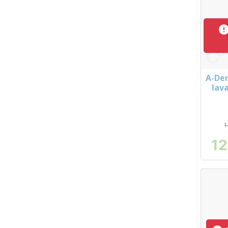
A-De
lava
1
12