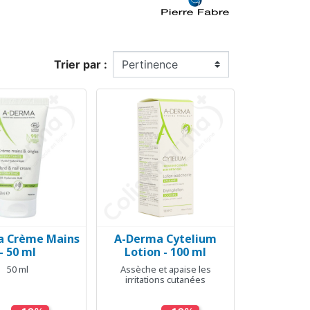
Trier par :
a Crème Mains
A-Derma Cytelium
erçu rapide
Aperçu rapide

- 50 ml
Lotion - 100 ml
50 ml
Assèche et apaise les
irritations cutanées