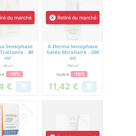

iré du marché
Retiré du marché
a Sensiphase
A-Derma Sensiphase
erçu rapide
Aperçu rapide

Traitante - 40
Gelée Micellaire - 200
ml
ml
40 ml
200 ml
-16%
-16%
0 €
13,60 €
14 €
11,42 €


Prix
Prix