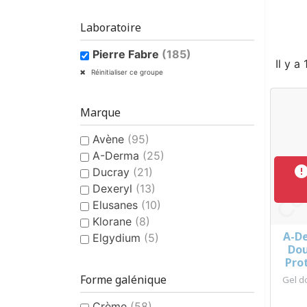
Laboratoire
Pierre Fabre
(185)
Il y a
Réinitialiser ce groupe
Marque
Avène
(95)
A-Derma
(25)
Ducray
(21)
Dexeryl
(13)
Elusanes
(10)
Klorane
(8)
A-D
Elgydium
(5)
Dou
Pro
Forme galénique
Gel d
Crème
(58)