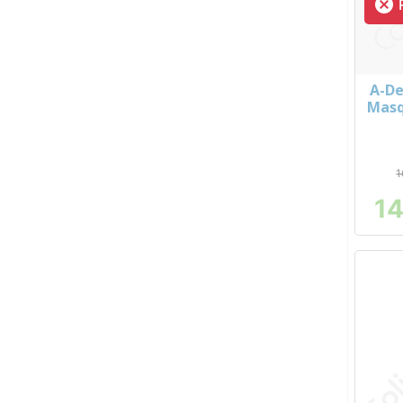

R
A-D
Masq
1
14