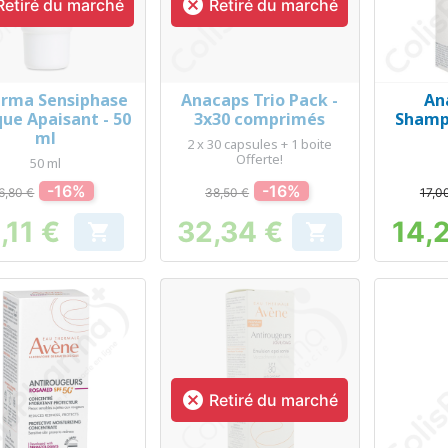

etiré du marché
Retiré du marché
erma Sensiphase
Anacaps Trio Pack -
An
Aperçu rapide
Aperçu rapide
Ap



ue Apaisant - 50
3x30 comprimés
Shamp
ml
2 x 30 capsules + 1 boite
Offerte!
50 ml
-16%
-16%
6,80 €
38,50 €
17,0
,11 €
32,34 €
14,


Prix
Prix

Retiré du marché