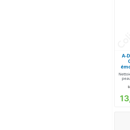
A-
émo
Nettoi
peau
l
1
13