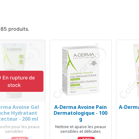
 185 produits.

En rupture de
stock
erma Avoine Gel
A-Derma Avoine Pain
A-Derm
Aperçu rapide
Aperçu rapide
Ap



che Hydratant
Dermatologique - 100
tecteur - 200 ml
g
ouche pour les peaux
Nettoie et apaise les peaux
sensibles
sensibles et délicates