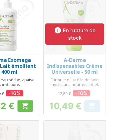

En rupture de
stock
rma Exomega
A-Derma
erçu rapide
Aperçu rapide

 Lait émollient
Indispensables Crème
- 400 ml
Universelle - 50 ml
 peau sèche, apaise
Formule naturelle de soin
s irritations
hydratant, nourrissant et
apaisant
-16%
-16%
0 €
12,50 €
42 €
10,49 €


Prix
Prix