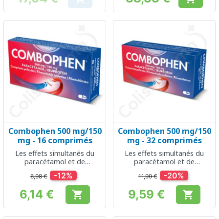
Prix
Prix
Combophen 500 mg/150
Combophen 500 mg/150
mg - 16 comprimés
mg - 32 comprimés
Les effets simultanés du
Les effets simultanés du
paracétamol et de
paracétamol et de
l'ibuprofène
l'ibuprofène
-12%
-20%
6,98 €
11,99 €
6,14 €
9,59 €


Prix
Prix