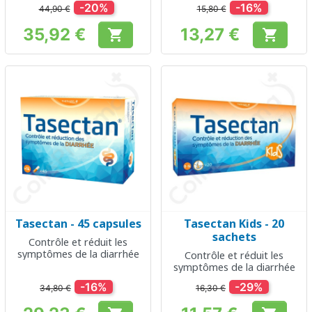
-20%
-16%
44,90 €
15,80 €
35,92 €
13,27 €


Prix
Prix
Tasectan - 45 capsules
Tasectan Kids - 20
sachets
Contrôle et réduit les
symptômes de la diarrhée
Contrôle et réduit les
symptômes de la diarrhée
-16%
-29%
34,80 €
16,30 €