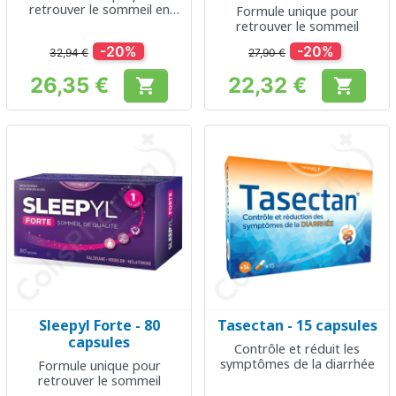
retrouver le sommeil en
Formule unique pour
grand format économique
retrouver le sommeil
-20%
-20%
32,94 €
27,90 €
26,35 €
22,32 €


Prix
Prix
Sleepyl Forte - 80
Tasectan - 15 capsules
capsules
Contrôle et réduit les
symptômes de la diarrhée
Formule unique pour
retrouver le sommeil