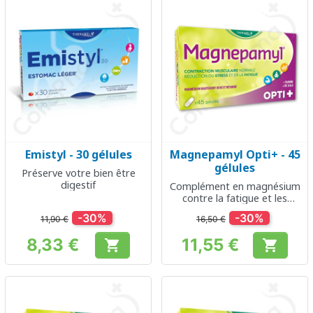
Emistyl - 30 gélules
Magnepamyl Opti+ - 45
gélules
Préserve votre bien être
digestif
Complément en magnésium
contre la fatigue et les
stress
-30%
-30%
11,90 €
16,50 €
8,33 €
11,55 €


Prix
Prix