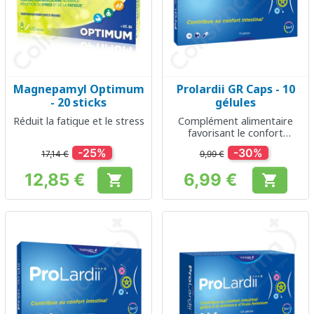
Magnepamyl Optimum
Prolardii GR Caps - 10
- 20 sticks
gélules
Réduit la fatigue et le stress
Complément alimentaire
favorisant le confort
intestinal
-25%
-30%
17,14 €
9,99 €
12,85 €
6,99 €


Prix
Prix