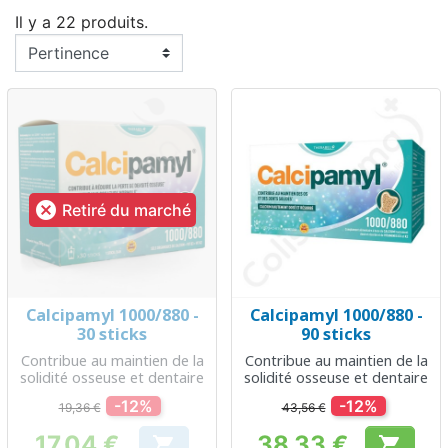
Il y a 22 produits.

Retiré du marché
Calcipamyl 1000/880 -
Calcipamyl 1000/880 -
30 sticks
90 sticks
Contribue au maintien de la
Contribue au maintien de la
solidité osseuse et dentaire
solidité osseuse et dentaire
-12%
-12%
19,36 €
43,56 €
17,04 €
38,33 €

