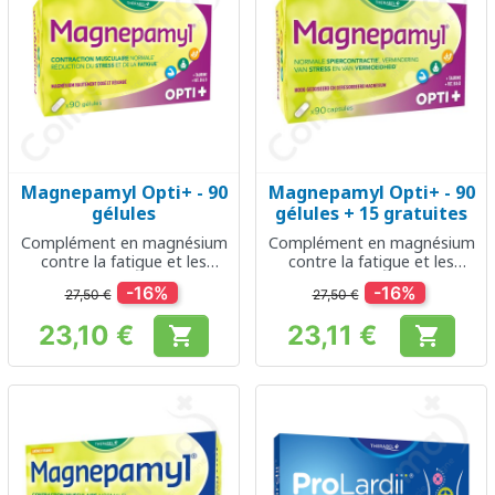
Magnepamyl Opti+ - 90
Magnepamyl Opti+ - 90
gélules
gélules + 15 gratuites
Complément en magnésium
Complément en magnésium
contre la fatigue et les
contre la fatigue et les
stress
stress
-16%
-16%
27,50 €
27,50 €
23,10 €
23,11 €


Prix
Prix