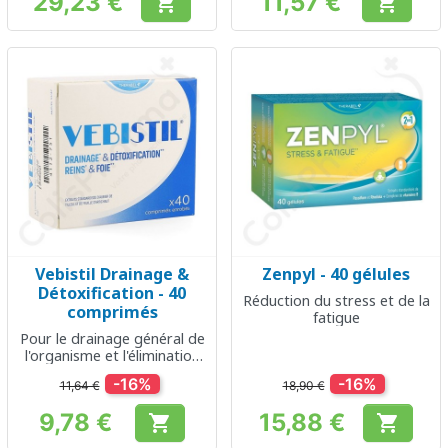
29,23 €
11,57 €


Prix
Prix
Vebistil Drainage &
Zenpyl - 40 gélules
Détoxification - 40
Réduction du stress et de la
comprimés
fatigue
Pour le drainage général de
l'organisme et l'élimination
rénale
-16%
-16%
11,64 €
18,90 €
9,78 €
15,88 €


Prix
Prix