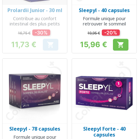
Prolardii Junior - 30 ml
Sleepyl - 40 capsules
Contribue au confort
Formule unique pour
intestinal des plus petits
retrouver le sommeil
-30%
-20%
16,75 €
19,95 €
11,73 €
15,96 €


Prix
Prix
Sleepyl - 78 capsules
Sleepyl Forte - 40
capsules
Formule unique pour