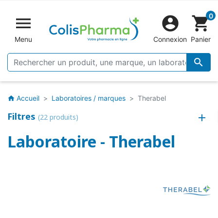
0


shopping_cart
Menu
Connexion
Panier

Accueil
Laboratoires / marques
Therabel
home
Filtres
(22 produits)
Laboratoire - Therabel