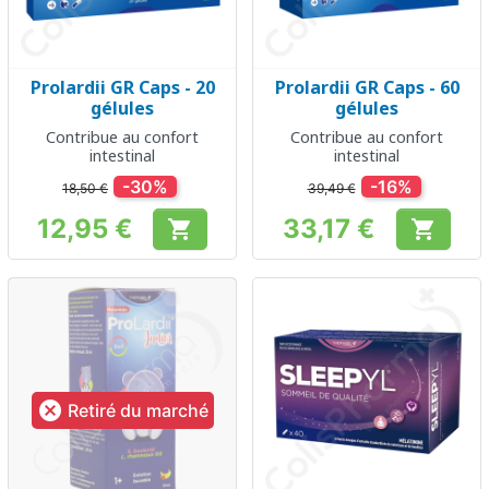
Prolardii GR Caps - 20
Prolardii GR Caps - 60
gélules
gélules
Contribue au confort
Contribue au confort
intestinal
intestinal
-30%
-16%
18,50 €
39,49 €
12,95 €
33,17 €


Prix
Prix

Retiré du marché