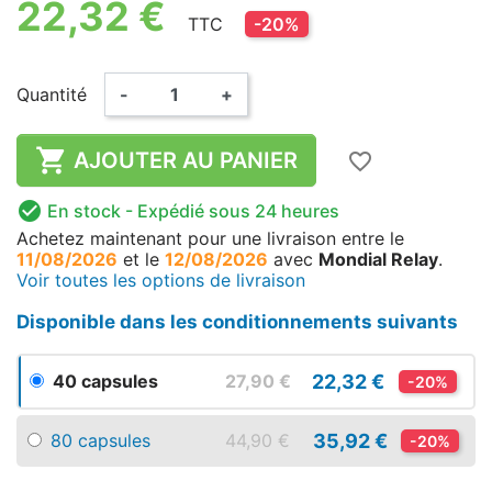
22,32 €
TTC
-20%
Quantité
-
+

AJOUTER AU PANIER
favorite_border

En stock
- Expédié sous 24 heures
Achetez maintenant
pour une livraison
entre le
11/08/2026
et le
12/08/2026
avec
Mondial Relay
.
Voir toutes les options de livraison
Disponible dans les conditionnements suivants
22,32 €
40 capsules
27,90 €
-20%
35,92 €
80 capsules
44,90 €
-20%