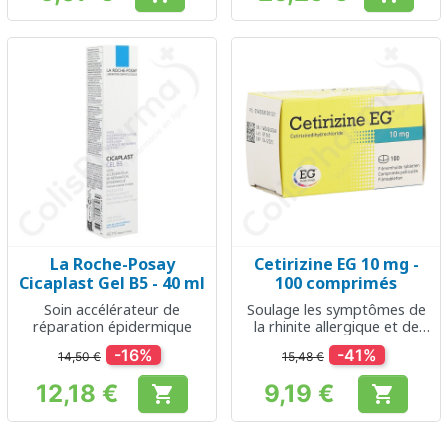
Prix
Prix
La Roche-Posay
Cetirizine EG 10 mg -
Cicaplast Gel B5 - 40 ml
100 comprimés
Soin accélérateur de
Soulage les symptômes de
réparation épidermique
la rhinite allergique et de
l'urticaire
-16%
-41%
14,50 €
15,48 €
12,18 €
9,19 €


Prix
Prix