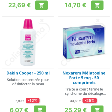
22,69 €
14,70 €


Prix
Prix
Dakin Cooper - 250 ml
Noxarem Mélatonine
Forte 5 mg - 50
Solution concentrée pour
comprimés
désinfecter la peau
Traite à court terme le
syndrome du décalage
horaire
-12%
-25%
6,90 €
33,63 €
6,07 €
25,29 €

