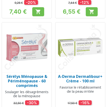
-20%
-12%
9,26 €
7,44 €
7,40 €
6,55 €


Prix
Prix
Sérélys Ménopause &
A-Derma Dermalibour+
Périménopause - 60
Crème - 100 ml
comprimés
Favorise le rétablissement
de la peau irritée
Soulager les désagréments
de la ménopause
-30%
-16%
32,50 €
17,50 €