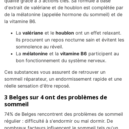
qualité grâce à 3 actions clés. Sa formule à base
d'extrait de valériane et de houblon est complétée par
de la mélatonine (appelée hormone du sommeil) et de
la vitamine B6.
La
valériane
et le
houblon
ont un effet relaxant.
Ils procurent un repos nocturne sain et évitent les
somnolence au réveil.
La
mélatonine
et la
vitamine B6
participent au
bon fonctionnement du système nerveux.
Ces substances vous assurent de retrouver un
sommeil réparateur, un endormissement rapide et une
réelle sensation d'être reposé.
3 Belges sur 4 ont des problèmes de
sommeil
74% de Belges rencontrent des problèmes de sommeil
régulier : difficulté à s'endormir ou mal dormir. De
nombreux facteurs influencent le sommeil tels qu'un