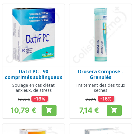
Datif PC - 90
Drosera Composé -
comprimés sublinguaux
Granulés
Soulage en cas d'état
Traitement des des toux
anxieux, de stress
sèches
-16%
-16%
12,85 €
8,50 €
10,79 €
7,14 €


Prix
Prix