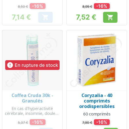
-16%
-16%
8,50 €
8,95 €
7,14 €
7,52 €


Prix
Prix

En rupture de stock
Coffea Cruda 30k -
Coryzalia - 40
Granulés
comprimés
orodispersibles
En cas d'hyperactivité
cérébrale, insomnie, douleur,
60 comprimés
trouble gynécologique
-16%
-16%
5,37 €
7,90 €