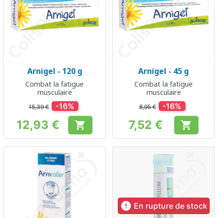
Arnigel - 120 g
Arnigel - 45 g
Combat la fatigue
Combat la fatigue
musculaire
musculaire
-16%
-16%
15,39 €
8,95 €
12,93 €
7,52 €


Prix
Prix

En rupture de stock