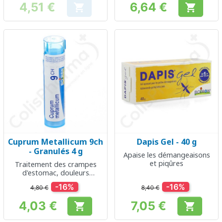
4,51 €
6,64 €


Prix
Prix
Cuprum Metallicum 9ch
Dapis Gel - 40 g
- Granulés 4 g
Apaise les démangeaisons
et piqûres
Traitement des crampes
d'estomac, douleurs
spasmodiques, toux
-16%
-16%
4,80 €
8,40 €
spasmodique et
spasmophilie
4,03 €
7,05 €


Prix
Prix