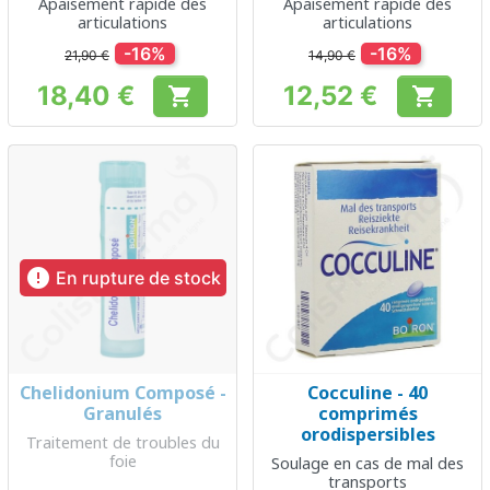
Apaisement rapide des
Apaisement rapide des
articulations
articulations
-16%
-16%
21,90 €
14,90 €
18,40 €
12,52 €


Prix
Prix

En rupture de stock
Chelidonium Composé -
Cocculine - 40
Granulés
comprimés
orodispersibles
Traitement de troubles du
foie
Soulage en cas de mal des
transports