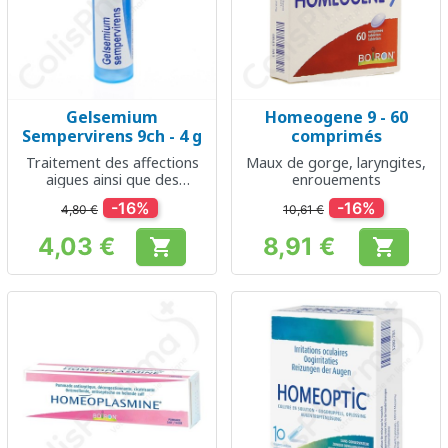
Gelsemium
Homeogene 9 - 60
Sempervirens 9ch - 4 g
comprimés
Traitement des affections
Maux de gorge, laryngites,
aigues ainsi que des
enrouements
maladies chroniques ou
-16%
-16%
4,80 €
10,61 €
psychiques.
4,03 €
8,91 €


Prix
Prix