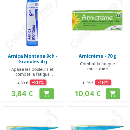
Arnica Montana 9ch -
Arnicrème - 70 g
Granulés 4 g
Combat la fatigue
musculaire
Apaise les douleurs et
combat la fatigue
musculaire
-20%
-16%
4,80 €
11,95 €
3,84 €
10,04 €


Prix
Prix