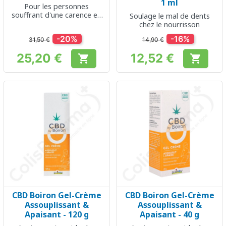
1 ml
Pour les personnes
souffrant d'une carence en
Soulage le mal de dents
fer légère à modérée
chez le nourrisson
-20%
-16%
31,50 €
14,90 €
25,20 €
12,52 €


Prix
Prix
CBD Boiron Gel-Crème
CBD Boiron Gel-Crème
Assouplissant &
Assouplissant &
Apaisant - 120 g
Apaisant - 40 g