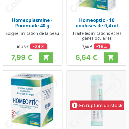
Homeoplasmine -
Homeoptic - 10
Pommade 40 g
unidoses de 0,4 ml
Soigne l'irritation de la peau
Traite les irritations et les
gênes oculaires
-24%
-16%
10,46 €
7,90 €
7,99 €
6,64 €


Prix
Prix

En rupture de stock