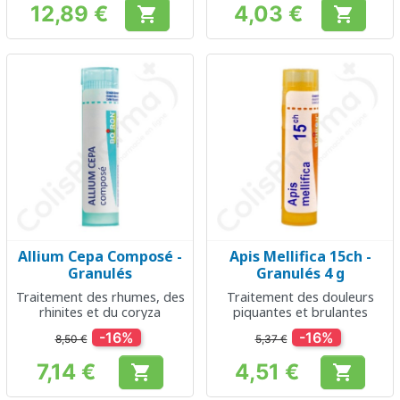
12,89 €
4,03 €


Prix
Prix
Allium Cepa Composé -
Apis Mellifica 15ch -
Granulés
Granulés 4 g
Traitement des rhumes, des
Traitement des douleurs
rhinites et du coryza
piquantes et brulantes
-16%
-16%
8,50 €
5,37 €
7,14 €
4,51 €


Prix
Prix