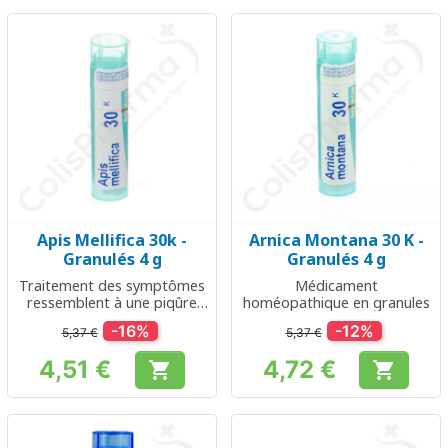
Apis Mellifica 30k -
Arnica Montana 30 K -
Granulés 4 g
Granulés 4 g
Traitement des symptômes
Médicament
ressemblent à une piqûre
homéopathique en granules
d’abeille
-16%
-12%
5,37 €
5,37 €
4,51 €
4,72 €


Prix
Prix