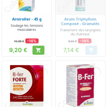
Arniroller - 45 g
Arum Triphyllum
Composé - Granulés
Soulage les tensions
musculaires
Traitement des laryngites
du chanteur
-16%
-16%
10,95 €
8,50 €
9,20 €
7,14 €


Prix
Prix