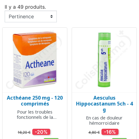
Il y a 49 produits.
Acthéane 250 mg - 120
Aesculus
comprimés
Hippocastanum 5ch - 4
g
Pour les troubles
fonctionnels de la
En cas de douleur
ménopause
hémorroïdaire
-20%
-16%
16,20 €
4,80 €