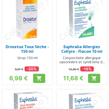
Drosetux Toux Sèche -
Euphralia Allergies
150 ml
Collyre - Flacon 10 ml
Sirop 150 ml
Conjonctivite allergique
saisonnière et syndrome de
l'oeil sec
-30%
-16%
9,97 €
13,90 €
6,98 €
11,68 €


Prix
Prix