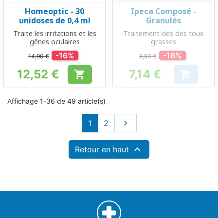
Homeoptic - 30
Ipeca Composé -
unidoses de 0,4 ml
Granulés
Traite les irritations et les
Traitement des des toux
gênes oculaires
grasses
-16%
-16%
14,90 €
8,50 €
12,52 €
7,14 €


Prix
Prix
Affichage 1-36 de 49 article(s)
Suivant
1
2


Retour en haut