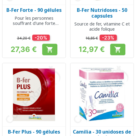
B-Fer Forte - 90 gélules
B-Fer Nutridoses - 50
capsules
Pour les personnes
souffrant d'une forte
Source de fer, vitamine C et
carence en fer
acide folique
-20%
-23%
34,20 €
16,85 €
27,36 €
12,97 €


Prix
Prix
B-Fer Plus - 90 gélules
Camilia - 30 unidoses de