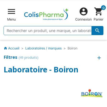
0


shopping_cart
Menu
Connexion
Panier

Accueil
Laboratoires / marques
Boiron
home
Filtres
(49 produits)
Laboratoire - Boiron