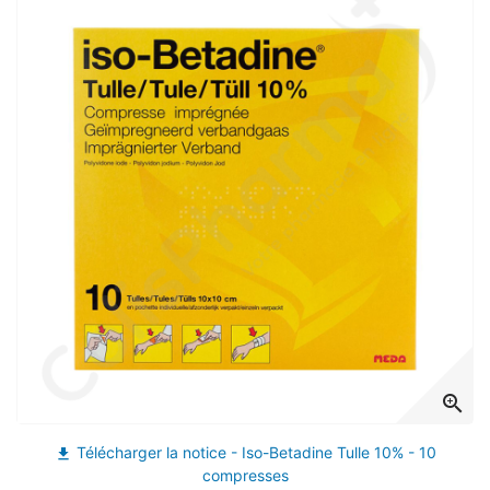
(1 avis)
zoom_in
Télécharger la notice - Iso-Betadine Tulle 10% - 10
file_download
compresses