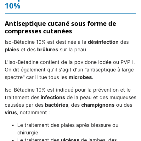
10%
Antiseptique cutané sous forme de
compresses cutanées
Iso-Bétadine 10% est destinée à la
désinfection
des
plaies
et des
brûlures
sur la peau.
L'iso-Betadine contient de la povidone iodée ou PVP-I.
On dit également qu'il s'agit d'un "antiseptique à large
spectre" car il tue tous les
microbes
.
Iso-Bétadine 10% est indiqué pour la prévention et le
traitement des
infections
de la peau et des muqueuses
causées par des
bactéries
, des
champignons
ou des
virus
, notamment :
Le traitement des plaies après blessure ou
chirurgie
Le traitement des
ulcères
de jambes, des