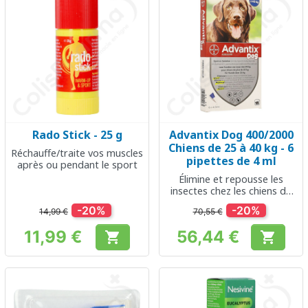
Rado Stick - 25 g
Advantix Dog 400/2000
Chiens de 25 à 40 kg - 6
Réchauffe/traite vos muscles
pipettes de 4 ml
après ou pendant le sport
Élimine et repousse les
insectes chez les chiens de
25 à 40kg
-20%
-20%
14,99 €
70,55 €
11,99 €
56,44 €


Prix
Prix