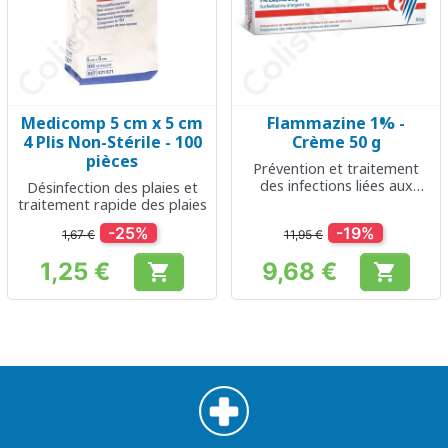
Medicomp 5 cm x 5 cm
Flammazine 1% -
4 Plis Non-Stérile - 100
Crème 50 g
pièces
Prévention et traitement
des infections liées aux
Désinfection des plaies et
brûlures
traitement rapide des plaies
-25%
-19%
1,67 €
11,95 €
1,25 €
9,68 €


Prix
Prix