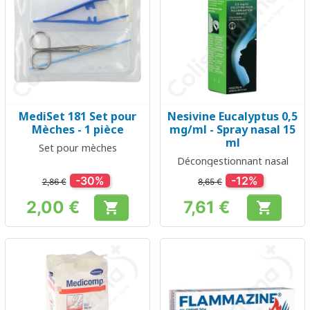
MediSet 181 Set pour
Nesivine Eucalyptus 0,5
Mèches - 1 pièce
mg/ml - Spray nasal 15
ml
Set pour mèches
Décongestionnant nasal
-30%
-12%
2,86 €
8,65 €
2,00 €
7,61 €


Prix
Prix