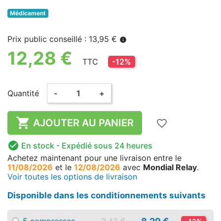
Médicament
Prix public conseillé : 13,95 €
info
12,28 €
TTC
-12%
Quantité
-
+

AJOUTER AU PANIER
favorite_border

En stock
- Expédié sous 24 heures
Achetez maintenant
pour une livraison
entre le
11/08/2026
et le
12/08/2026
avec
Mondial Relay
.
Voir toutes les options de livraison
Disponible dans les conditionnements suivants