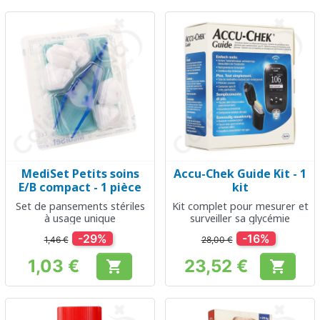
MediSet Petits soins
Accu-Chek Guide Kit - 1
E/B compact - 1 pièce
kit
Set de pansements stériles
Kit complet pour mesurer et
à usage unique
surveiller sa glycémie
-29%
-16%
1,46 €
28,00 €
1,03 €
23,52 €


Prix
Prix