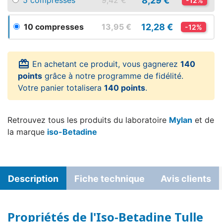
8,29 €
5 compresses
9,42 €
-12%
12,28 €
10 compresses
13,95 €
-12%
card_giftcard
En achetant ce produit, vous gagnerez
140
points
grâce à notre programme de fidélité.
Votre panier totalisera
140 points
.
Retrouvez tous les produits du laboratoire
Mylan
et de
la marque
iso-Betadine
Description
Fiche technique
Avis clients
Propriétés de l'Iso-Betadine Tulle