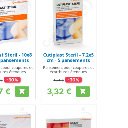
t Steril - 10x8
Cutiplast Steril - 7,2x5
erçu rapide
Aperçu rapide

5 pansements
cm - 5 pansements
 pour coupures et
Pansement pour coupures et
hures étendues
écorchures étendues
-30%
-30%
 €
4,74 €
7 €
3,32 €


Prix
Prix