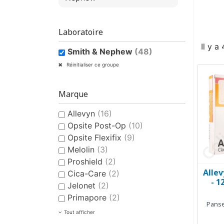
Laboratoire
Il y a
Smith & Nephew
(48)
Réinitialiser ce groupe
Marque
Allevyn
(16)
Opsite Post-Op
(10)
Opsite Flexifix
(9)
Melolin
(3)
Proshield
(2)
Allev
Cica-Care
(2)
- 1
Jelonet
(2)
Primapore
(2)
Panse
Tout afficher