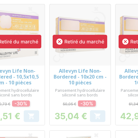


etiré du marché
Retiré du marché
Ret
levyn Life Non-
Allevyn Life Non-
Allev
Aperçu rapide
Aperçu rapide
Ap



ered - 10,5x10,5
Bordered - 10x20 cm -
Bordere
m - 10 pièces
10 pièces
1
ment hydrocellulaire
Pansement hydrocellulaire
Pansemen
liconé sans bords
siliconé sans bords
silic
-30%
-30%
0,73 €
50,05 €
61,3
,51 €
35,04 €
42,


Prix
Prix