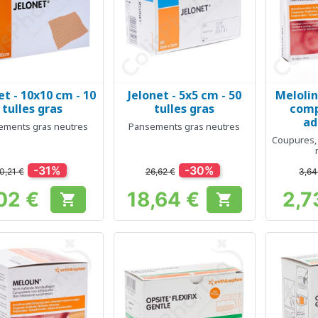
et - 10x10 cm - 10
Jelonet - 5x5 cm - 50
Melolin
Aperçu rapide
Aperçu rapide
Ap



tulles gras
tulles gras
comp
ad
ements gras neutres
Pansements gras neutres
Coupures, 
-31%
-30%
0,21 €
26,62 €
3,64
02 €
18,64 €
2,7


Prix
Prix