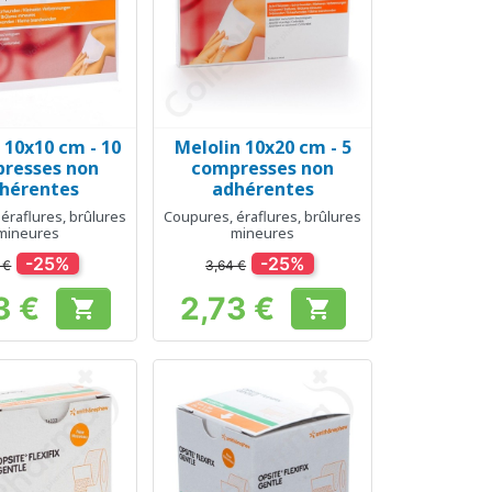
 10x10 cm - 10
Melolin 10x20 cm - 5
erçu rapide
Aperçu rapide

resses non
compresses non
hérentes
adhérentes
éraflures, brûlures
Coupures, éraflures, brûlures
mineures
mineures
-25%
-25%
 €
3,64 €
3 €
2,73 €


Prix
Prix