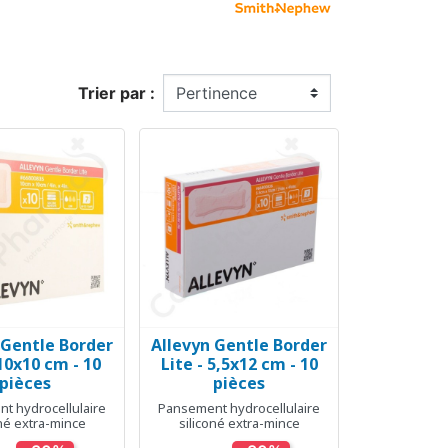
Trier par :
 Gentle Border
Allevyn Gentle Border
erçu rapide
Aperçu rapide

 10x10 cm - 10
Lite - 5,5x12 cm - 10
pièces
pièces
t hydrocellulaire
Pansement hydrocellulaire
oné extra-mince
siliconé extra-mince