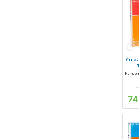
Cica-
Panseme
8
74