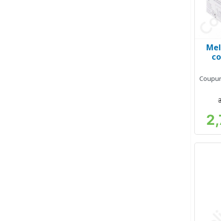
Mel
co
Coupure
2,