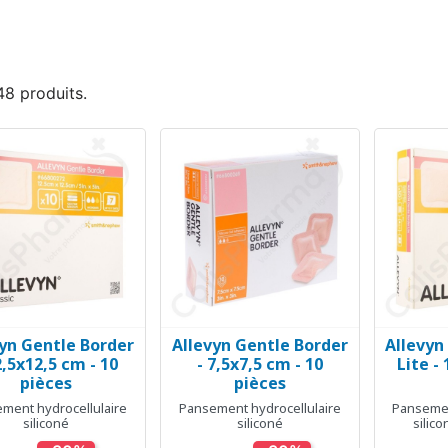
 48 produits.
yn Gentle Border
Allevyn Gentle Border
Allevyn
Aperçu rapide
Aperçu rapide
Ap



2,5x12,5 cm - 10
- 7,5x7,5 cm - 10
Lite -
pièces
pièces
ment hydrocellulaire
Pansement hydrocellulaire
Pansemen
siliconé
siliconé
silic