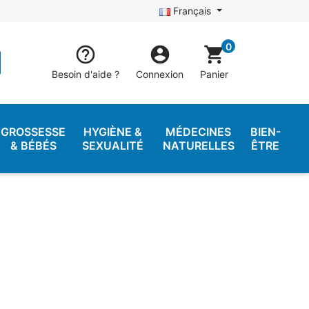
Français
0


shopping_cart
Besoin d'aide ?
Connexion
Panier
GROSSESSE
HYGIÈNE &
MÉDECINES
BIEN-
& BÉBÉS
SEXUALITÉ
NATURELLES
ÊTRE