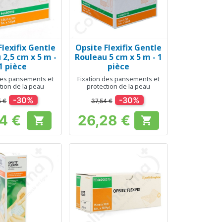
Flexifix Gentle
Opsite Flexifix Gentle
erçu rapide
Aperçu rapide

 2,5 cm x 5 m -
Rouleau 5 cm x 5 m - 1
1 pièce
pièce
des pansements et
Fixation des pansements et
tion de la peau
protection de la peau
-30%
-30%
5 €
37,54 €
14 €
26,28 €


Prix
Prix