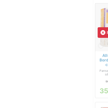

R
Al
Bord
c
Panse
si
5
35