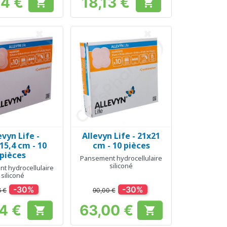
64 €
18,13 €


Prix
Prix
evyn Life -
Allevyn Life - 21x21
erçu rapide
Aperçu rapide

15,4 cm - 10
cm - 10 pièces
pièces
Pansement hydrocellulaire
siliconé
t hydrocellulaire
siliconé
-30%
-30%
6 €
90,00 €
14 €
63,00 €


Prix
Prix