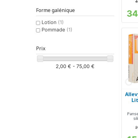
4
Forme galénique
34
Lotion
(1)
Pommade
(1)
Prix
2,00 € - 75,00 €
Allev
Li
Panse
si
2