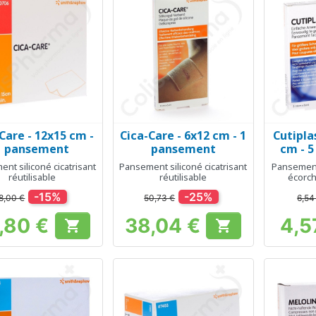
Care - 12x15 cm -
Cica-Care - 6x12 cm - 1
Cutiplas
Aperçu rapide
Aperçu rapide
Ap



1 pansement
pansement
cm - 
nt siliconé cicatrisant
Pansement siliconé cicatrisant
Pansement
réutilisable
réutilisable
écorc
-15%
-25%
8,00 €
50,73 €
6,54
,80 €
38,04 €
4,5


Prix
Prix