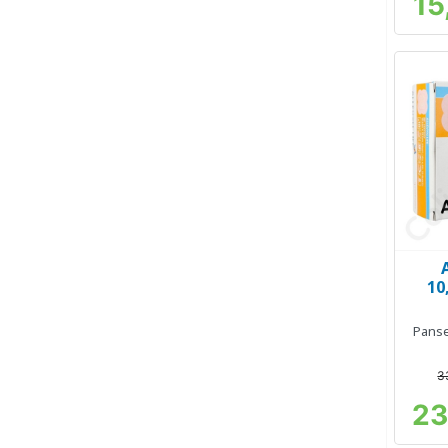
15
10
Panse
3
23