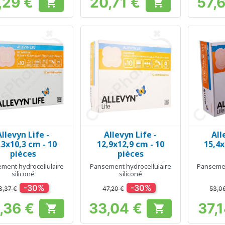
,29 €
20,71 €
57,


Prix
Prix
Allevyn Life -
Allevyn Life -
All
Aperçu rapide
Aperçu rapide
Ap



,3x10,3 cm - 10
12,9x12,9 cm - 10
15,4x
pièces
pièces
ment hydrocellulaire
Pansement hydrocellulaire
Pansemen
siliconé
siliconé
-30%
-30%
3,37 €
47,20 €
53,0
,36 €
33,04 €
37,


Prix
Prix