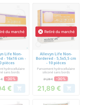

iré du marché
Retiré du marché
yn Life Non-
Allevyn Life Non-
erçu rapide
Aperçu rapide

d - 16x16 cm -
Bordered - 5,5x5,5 cm
0 pièces
- 10 pièces
t hydrocellulaire
Pansement hydrocellulaire
oné sans bords
siliconé sans bords
-30%
-30%
4 €
31,28 €
94 €
21,89 €


Prix
Prix