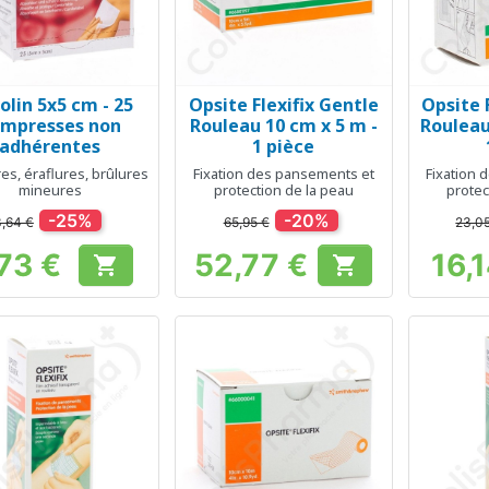
olin 5x5 cm - 25
Opsite Flexifix Gentle
Opsite 
Aperçu rapide
Aperçu rapide
Ap



mpresses non
Rouleau 10 cm x 5 m -
Rouleau
adhérentes
1 pièce
s, éraflures, brûlures
Fixation des pansements et
Fixation 
mineures
protection de la peau
protec
-25%
-20%
3,64 €
65,95 €
23,0
73 €
52,77 €
16,


Prix
Prix