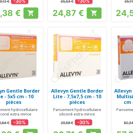
-30%
-30%
9,12 €
35,53 €
35,11
,38 €
24,87 €
24,


Prix
Prix
yn Gentle Border
Allevyn Gentle Border
Allevyn
Aperçu rapide
Aperçu rapide
Ap



te - 5x5 cm - 10
Lite - 7,5x7,5 cm - 10
Multisi
pièces
pièces
cm 
ment hydrocellulaire
Pansement hydrocellulaire
Pansemen
liconé extra-mince
siliconé extra-mince
-30%
-30%
1,84 €
29,58 €
82,3