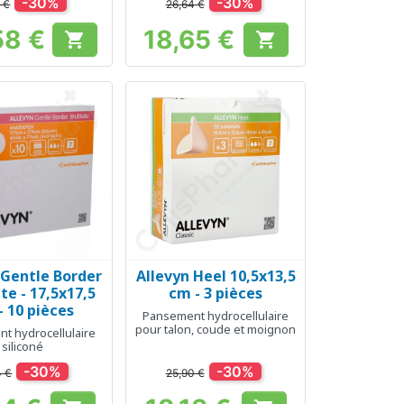
-30%
-30%
 €
26,64 €
58 €
18,65 €


Prix
Prix
 Gentle Border
Allevyn Heel 10,5x13,5
erçu rapide
Aperçu rapide

te - 17,5x17,5
cm - 3 pièces
- 10 pièces
Pansement hydrocellulaire
pour talon, coude et moignon
t hydrocellulaire
siliconé
-30%
-30%
4 €
25,90 €