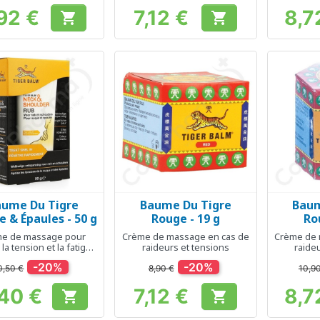
92 €
7,12 €
8,7


Prix
Prix
aume Du Tigre
Baume Du Tigre
Baum
Aperçu rapide
Aperçu rapide
Ap



Nuque & Épaules - 50 g
Rouge - 19 g
Ro
e de massage pour
Crème de massage en cas de
Crème de 
 la tension et la fatigue
raideurs et tensions
raide
 nuque et des épaules
-20%
-20%
0,50 €
8,90 €
10,9
40 €
7,12 €
8,7


Prix
Prix