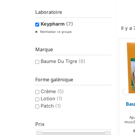
Laboratoire
Keypharm
(7)
Il y a
Réinitialiser ce groupe
Marque
Baume Du Tigre
(6)
Forme galénique
Crème
(5)
Lotion
(1)
Bau
Patch
(1)
Apa
muscle
Prix
9