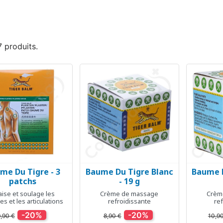
 7 produits.
me Du Tigre - 3
Baume Du Tigre Blanc
Baume D
Aperçu rapide
Aperçu rapide
Ap



patchs
- 19 g
ise et soulage les
Crème de massage
Crèm
s et les articulations
refroidissante
re
-20%
-20%
,90 €
8,90 €
10,9