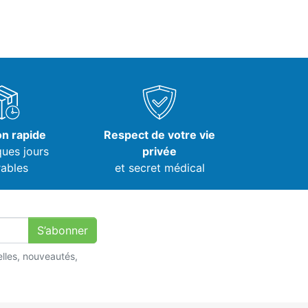
on rapide
Respect de votre vie
ques jours
privée
ables
et secret médical
S’abonner
lles, nouveautés,