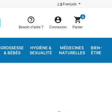
Français
0


shopping_cart
Besoin d'aide ?
Connexion
Panier
GROSSESSE
HYGIÈNE &
MÉDECINES
BIEN-
& BÉBÉS
SEXUALITÉ
NATURELLES
ÊTRE