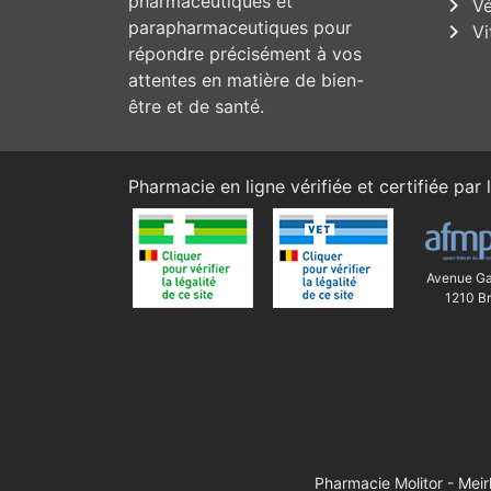
pharmaceutiques et
chevron_right
Vé
parapharmaceutiques pour
chevron_right
Vi
répondre précisément à vos
attentes en matière de bien-
être et de santé.
Pharmacie en ligne vérifiée et certifiée par l
Avenue Ga
1210 Br
Pharmacie Molitor - Mei