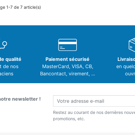
ge 1-7 de 7 article(s)
e qualité
Paiement sécurisé
Livrais
t de nos
MasterCard, VISA,
CB,
en quel
aciens
Bancontact, virement, ...
ouvr
notre newsletter !
Restez au courant de nos dernières nouve
promotions, etc.