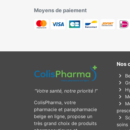
Moyens de paiement
Nos 
chevron_right
Be
chevron_right
Gr
chevron_right
Hy
”Votre santé, notre priorité !”
chevron_right
Mé
ColisPharma, votre
chevron_right
Mé
pharmacie et parapharmacie
prescr
belge en ligne, propose un
chevron_right
So
très grand choix de produits
soins