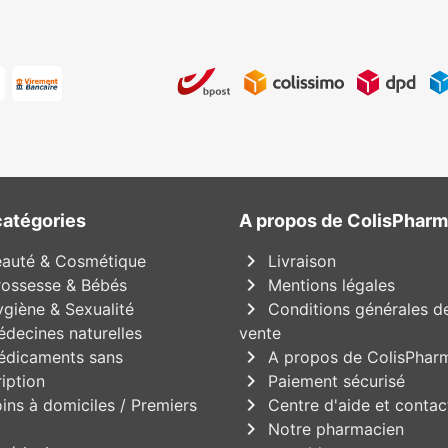
catégories
A propos de ColisPhar
chevron_right
auté & Cosmétique
Livraison
chevron_right
ossesse & Bébés
Mentions légales
chevron_right
giène & Sexualité
Conditions générales d
decines naturelles
vente
chevron_right
dicaments sans
A propos de ColisPhar
chevron_right
iption
Paiement sécurisé
chevron_right
ins à domiciles / Premiers
Centre d'aide et contac
chevron_right
Notre pharmacien