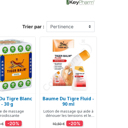
Trier par :
u Tigre Blanc
Baume Du Tigre Fluid -
erçu rapide
Aperçu rapide

- 30 g
90 ml
e de massage
Lotion de massage qui aide à
froidissante
dénouer les tensions et le
stress
-20%
-20%
0 €
10,50 €