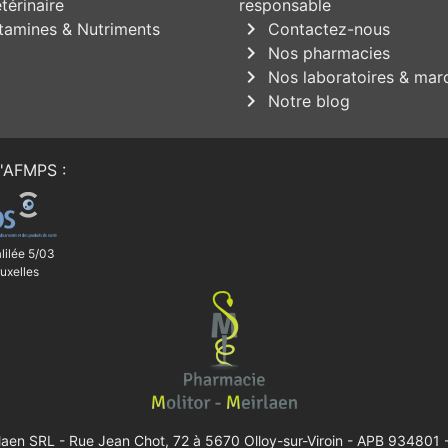
térinaire
responsable
chevron_right
tamines & Nutriments
Contactez-nous
chevron_right
Nos pharmacies
chevron_right
Nos laboratoires & mar
chevron_right
Notre blog
'
AFMPS
:
lilée 5/03
uxelles
rlaen SRL -
Rue Jean Chot, 72 à 5670 Olloy-sur-Viroin
- APB 934801 -