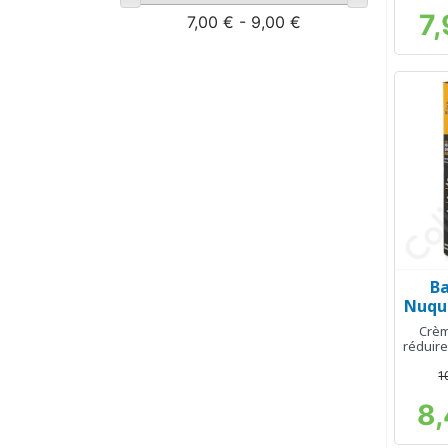
7,
7,00 € - 9,00 €
B
Crèm
réduire
de la
1
8,