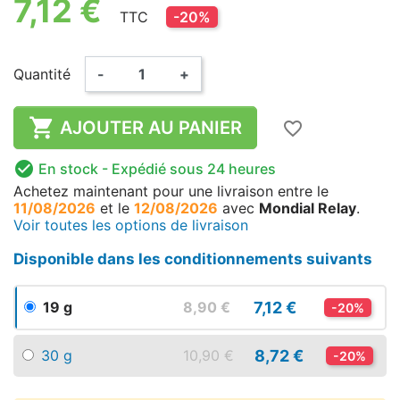
7,12 €
TTC
-20%
Quantité
-
+

AJOUTER AU PANIER
favorite_border

En stock
- Expédié sous 24 heures
Achetez maintenant
pour une livraison
entre le
11/08/2026
et le
12/08/2026
avec
Mondial Relay
.
Voir toutes les options de livraison
Disponible dans les conditionnements suivants
7,12 €
19 g
8,90 €
-20%
8,72 €
30 g
10,90 €
-20%