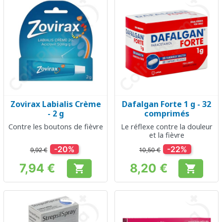
Zovirax Labialis Crème
Dafalgan Forte 1 g - 32
- 2 g
comprimés
Contre les boutons de fièvre
Le réflexe contre la douleur
et la fièvre
-20%
-22%
9,92 €
10,50 €
7,94 €
8,20 €


Prix
Prix