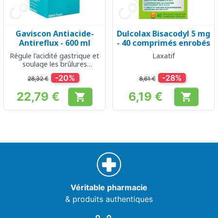
Gaviscon Antiacide-
Dulcolax Bisacodyl 5 mg
Antireflux - 600 ml
- 40 comprimés enrobés
Régule l'acidité gastrique et
Laxatif
soulage les brûlures
d'estomac
-20%
-28%
28,32 €
8,61 €
22,79 €
6,19 €


Prix
Prix
Véritable pharmacie
& produits authentiques