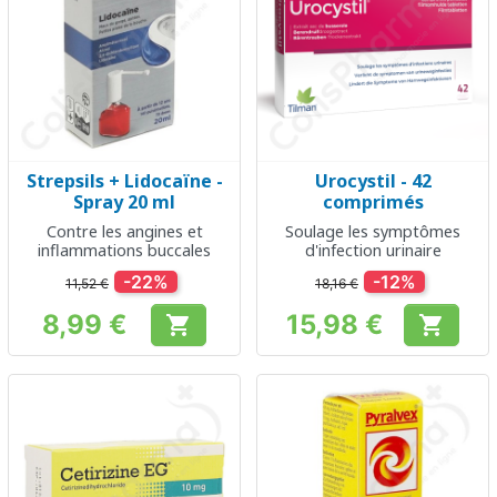
Strepsils + Lidocaïne -
Urocystil - 42
Spray 20 ml
comprimés
Contre les angines et
Soulage les symptômes
inflammations buccales
d'infection urinaire
-22%
-12%
11,52 €
18,16 €
8,99 €
15,98 €


Prix
Prix