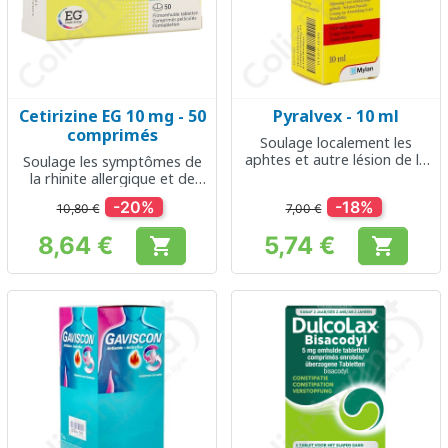
Cetirizine EG 10 mg - 50
Pyralvex - 10 ml
comprimés
Soulage localement les
aphtes et autre lésion de la
Soulage les symptômes de
cavité buccale
la rhinite allergique et de
l'urticaire
-20%
-18%
10,80 €
7,00 €
8,64 €
5,74 €


Prix
Prix