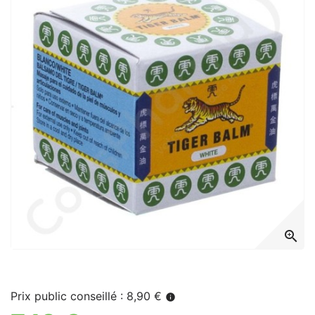
zoom_in
Prix public conseillé : 8,90 €
info