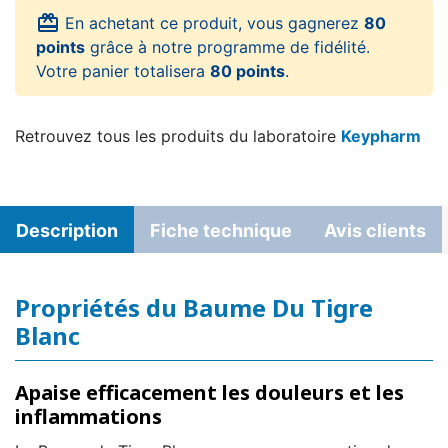
card_giftcard
En achetant ce produit, vous gagnerez
80
points
grâce à notre programme de fidélité.
Votre panier totalisera
80 points
.
Retrouvez tous les produits du laboratoire
Keypharm
Description
Fiche technique
Avis clients
Propriétés du Baume Du Tigre
Blanc
Apaise efficacement les douleurs et les
inflammations