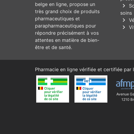
belge en ligne, propose un
chevron_right
So
très grand choix de produits
soins
pharmaceutiques et
chevron_right
Vé
parapharmaceutiques pour
chevron_right
Vi
répondre précisément à vos
attentes en matière de bien-
être et de santé.
Pharmacie en ligne vérifiée et certifiée par l
Avenue Ga
1210 Br