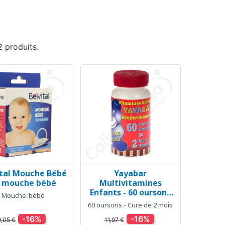
 2 produits.
ital Mouche Bébé
Yayabar
Aperçu rapide
Aperçu rapide


1 mouche bébé
Multivitamines
Enfants - 60 oursons
Mouche-bébé
bonbons
60 oursons - Cure de 2 mois
-16%
-16%
9,05 €
11,97 €