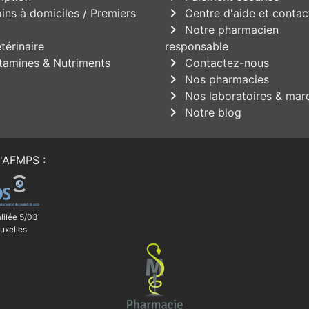
chevron_right
ins à domiciles / Premiers
Centre d'aide et contac
chevron_right
Notre pharmacien
térinaire
responsable
chevron_right
tamines & Nutriments
Contactez-nous
chevron_right
Nos pharmacies
chevron_right
Nos laboratoires & mar
chevron_right
Notre blog
'
AFMPS
:
lilée 5/03
uxelles