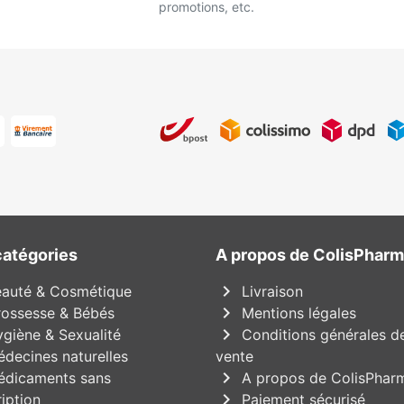
promotions, etc.
catégories
A propos de ColisPhar
chevron_right
auté & Cosmétique
Livraison
chevron_right
ossesse & Bébés
Mentions légales
chevron_right
giène & Sexualité
Conditions générales d
decines naturelles
vente
chevron_right
dicaments sans
A propos de ColisPhar
chevron_right
iption
Paiement sécurisé