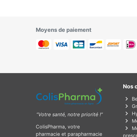
Moyens de paiement
Nos 
chevron_right
Be
chevron_right
Gr
chevron_right
Hy
”Votre santé, notre priorité !”
chevron_right
Mé
ColisPharma, votre
chevron_right
Mé
pharmacie et parapharmacie
prescr