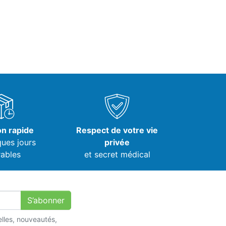
on rapide
Respect de votre vie
ques jours
privée
ables
et secret médical
S’abonner
lles, nouveautés,