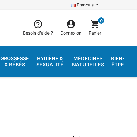
Français
0


shopping_cart
Besoin d'aide ?
Connexion
Panier
GROSSESSE
HYGIÈNE &
MÉDECINES
BIEN-
& BÉBÉS
SEXUALITÉ
NATURELLES
ÊTRE