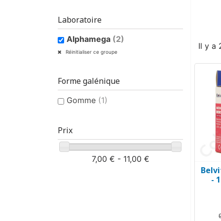
Laboratoire
Alphamega
(2)
Il y a
Réinitialiser ce groupe
Forme galénique
Gomme
(1)
Prix
7,00 € - 11,00 €
Belv
- 