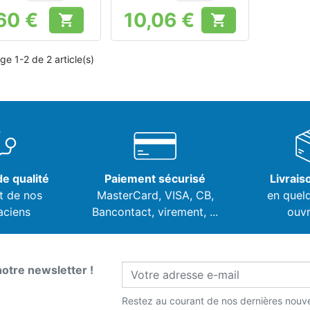
60 €
10,06 €


Prix
Prix
ge 1-2 de 2 article(s)
e qualité
Paiement sécurisé
Livrais
t de nos
MasterCard, VISA,
CB,
en quel
aciens
Bancontact, virement, ...
ouvr
notre newsletter !
Restez au courant de nos dernières nouve