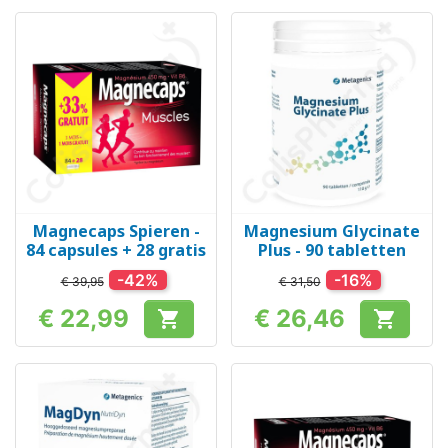
Magnecaps Spieren -
Magnesium Glycinate
84 capsules + 28 gratis
Plus - 90 tabletten
-42%
-16%
€ 39,95
€ 31,50
€ 22,99
€ 26,46


Prijs
Prijs