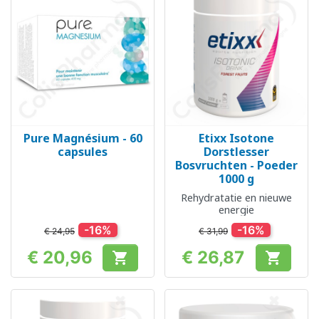
Pure Magnésium - 60
Etixx Isotone
capsules
Dorstlesser
Bosvruchten - Poeder
1000 g
Rehydratatie en nieuwe
energie
-16%
-16%
€ 24,95
€ 31,99
€ 20,96
€ 26,87


Prijs
Prijs