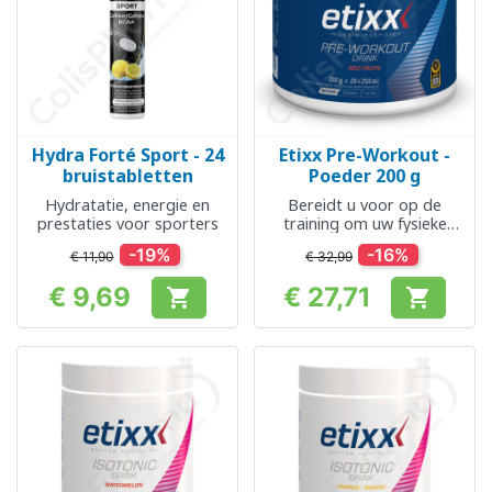
Hydra Forté Sport - 24
Etixx Pre-Workout -
bruistabletten
Poeder 200 g
Hydratatie, energie en
Bereidt u voor op de
prestaties voor sporters
training om uw fysieke
prestaties te optimaliseren
-19%
-16%
€ 11,90
€ 32,99
€ 9,69
€ 27,71


Prijs
Prijs