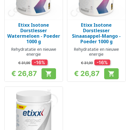
Etixx Isotone
Etixx Isotone
Dorstlesser
Dorstlesser
Watermeloen - Poeder
Sinaasappel-Mango -
1000 g
Poeder 1000 g
Rehydratatie en nieuwe
Rehydratatie en nieuwe
energie
energie
-16%
-16%
€ 31,99
€ 31,99
€ 26,87
€ 26,87


Prijs
Prijs