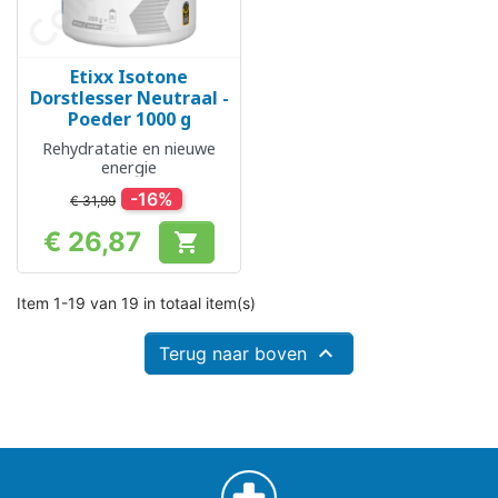
Etixx Isotone
Dorstlesser Neutraal -
Poeder 1000 g
Rehydratatie en nieuwe
energie
-16%
€ 31,99
€ 26,87

Prijs
Item 1-19 van 19 in totaal item(s)

Terug naar boven