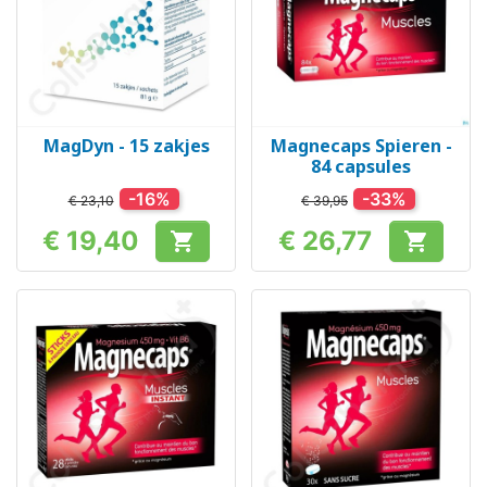
MagDyn - 15 zakjes
Magnecaps Spieren -
84 capsules
-16%
-33%
€ 23,10
€ 39,95
€ 19,40
€ 26,77


Prijs
Prijs