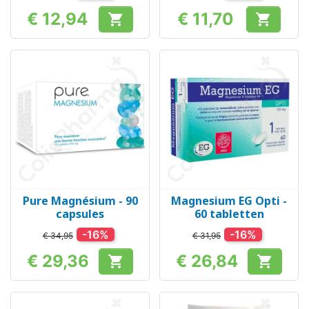
€ 12,94
€ 11,70


Prijs
Prijs
Pure Magnésium - 90
Magnesium EG Opti -
capsules
60 tabletten
-16%
-16%
€ 34,95
€ 31,95
€ 29,36
€ 26,84


Prijs
Prijs