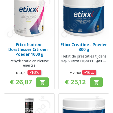
Etixx Isotone
Etixx Creatine - Poeder
Dorstlesser Citroen -
300 g
Poeder 1000 g
Helpt de prestaties tijdens
explosieve inspanningen te
Rehydratatie en nieuwe
verbeteren
energie
-16%
-16%
€ 31,99
€ 29,90
€ 26,87
€ 25,12


Prijs
Prijs