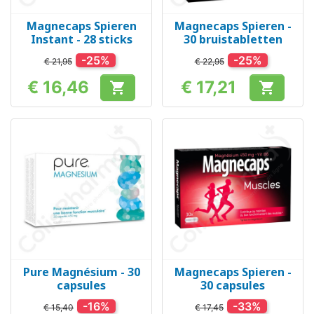
Magnecaps Spieren
Magnecaps Spieren -
Instant - 28 sticks
30 bruistabletten
-25%
-25%
€ 21,95
€ 22,95
€ 16,46
€ 17,21


Prijs
Prijs
Pure Magnésium - 30
Magnecaps Spieren -
capsules
30 capsules
-16%
-33%
€ 15,40
€ 17,45