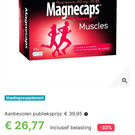
zoom_in
Voedingssupplement
Aanbevolen publieksprijs: € 39,95
info
€ 26,77
Inclusief belasting
-33%