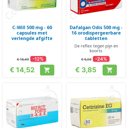
C-Will 500 mg - 60
Dafalgan Odis 500 mg -
capsules met
16 orodispergeerbare
verlengde afgifte
tabletten
De reflex tegen pijn en
koorts
-12%
-24%
€ 16,49
€ 5,06
€ 14,52
€ 3,85


Prijs
Prijs