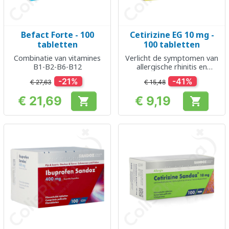
Befact Forte - 100
Cetirizine EG 10 mg -
tabletten
100 tabletten
Combinatie van vitamines
Verlicht de symptomen van
B1-B2-B6-B12
allergische rhinitis en
urticaria
-21%
-41%
€ 27,63
€ 15,48
€ 21,69
€ 9,19


Prijs
Prijs