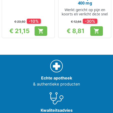
400 mg
Werkt gericht op pijn en
koorts en verlicht deze snel
-10%
-30%
€ 23,50
€ 12,64
€ 21,15
€ 8,81


Prijs
Prijs
Echte apotheek
& authentieke producten
Kwaliteitsadvies