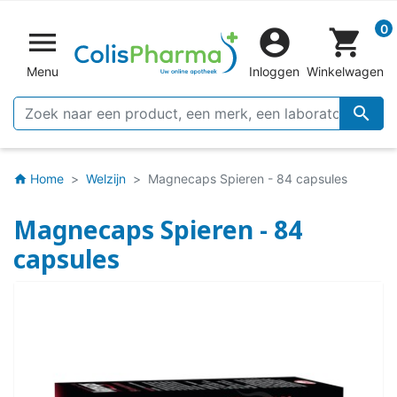
0


shopping_cart
Menu
Inloggen
Winkelwagen

Home
Welzijn
Magnecaps Spieren - 84 capsules
home
Magnecaps Spieren - 84
capsules