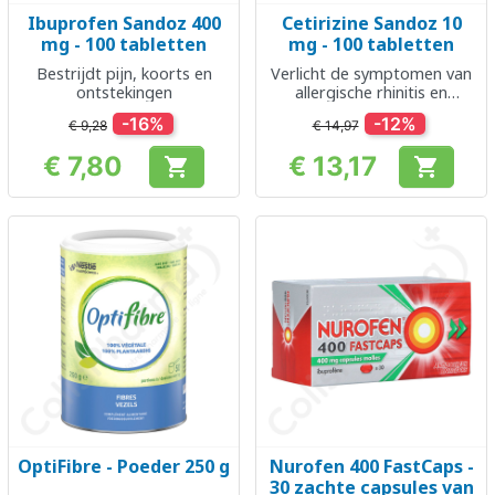
Ibuprofen Sandoz 400
Cetirizine Sandoz 10
mg - 100 tabletten
mg - 100 tabletten
Bestrijdt pijn, koorts en
Verlicht de symptomen van
ontstekingen
allergische rhinitis en
urticaria
-16%
-12%
€ 9,28
€ 14,97
€ 7,80
€ 13,17


Prijs
Prijs
OptiFibre - Poeder 250 g
Nurofen 400 FastCaps -
30 zachte capsules van