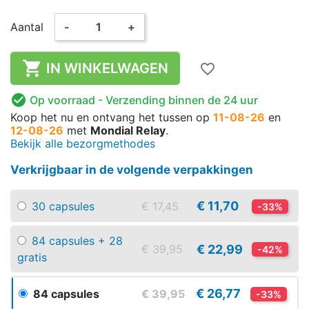
Aantal
-
+

IN WINKELWAGEN
favorite_border

Op voorraad
- Verzending binnen de 24 uur
Koop het nu
en ontvang het
tussen op
11-08-26
en
12-08-26
met
Mondial Relay
.
Bekijk alle bezorgmethodes
Verkrijgbaar in de volgende verpakkingen
€ 11,70
30 capsules
€ 17,45
-33%
84 capsules + 28
€ 22,99
€ 39,95
-42%
gratis
€ 26,77
84 capsules
€ 39,95
-33%