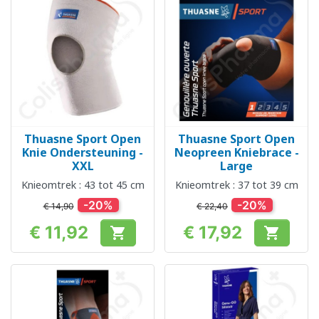
Thuasne Sport Open
Thuasne Sport Open
Knie Ondersteuning -
Neopreen Kniebrace -
XXL
Large
Knieomtrek : 43 tot 45 cm
Knieomtrek : 37 tot 39 cm
-20%
-20%
€ 14,90
€ 22,40
€ 11,92
€ 17,92


Prijs
Prijs