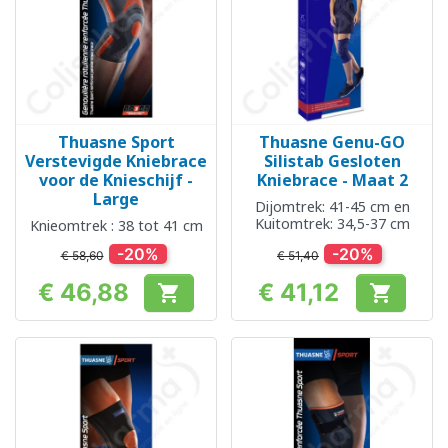
Thuasne Sport
Thuasne Genu-GO
Verstevigde Kniebrace
Silistab Gesloten
voor de Knieschijf -
Kniebrace - Maat 2
Large
Dijomtrek: 41-45 cm en
Kuitomtrek: 34,5-37 cm
Knieomtrek : 38 tot 41 cm
-20%
-20%
€ 58,60
€ 51,40
€ 46,88
€ 41,12


Prijs
Prijs