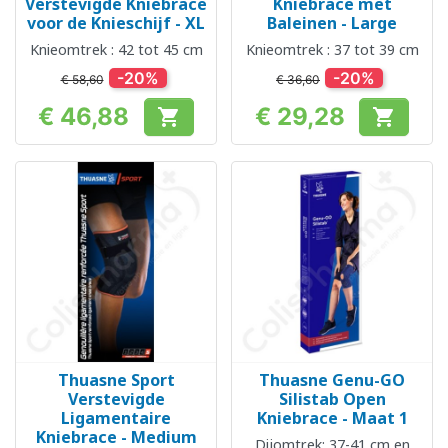
Verstevigde Kniebrace
Kniebrace met
voor de Knieschijf - XL
Baleinen - Large
Knieomtrek : 42 tot 45 cm
Knieomtrek : 37 tot 39 cm
-20%
-20%
€ 58,60
€ 36,60
€ 46,88
€ 29,28


Prijs
Prijs
Thuasne Sport
Thuasne Genu-GO
Verstevigde
Silistab Open
Ligamentaire
Kniebrace - Maat 1
Kniebrace - Medium
Dijomtrek: 37-41 cm en