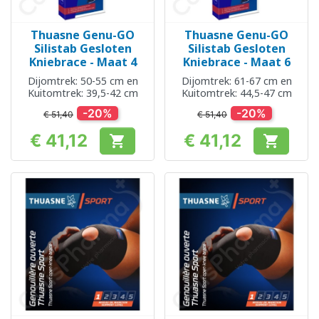
Thuasne Genu-GO
Thuasne Genu-GO
Silistab Gesloten
Silistab Gesloten
Kniebrace - Maat 4
Kniebrace - Maat 6
Dijomtrek: 50-55 cm en
Dijomtrek: 61-67 cm en
Kuitomtrek: 39,5-42 cm
Kuitomtrek: 44,5-47 cm
-20%
-20%
€ 51,40
€ 51,40
€ 41,12
€ 41,12


Prijs
Prijs