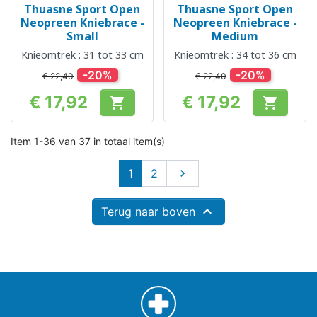
Thuasne Sport Open
Thuasne Sport Open
Neopreen Kniebrace -
Neopreen Kniebrace -
Small
Medium
Knieomtrek : 31 tot 33 cm
Knieomtrek : 34 tot 36 cm
-20%
-20%
€ 22,40
€ 22,40
€ 17,92
€ 17,92


Prijs
Prijs
Item 1-36 van 37 in totaal item(s)
Volgende
1
2


Terug naar boven