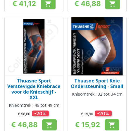
€ 41,12
€ 46,88


Prijs
Prijs
Thuasne Sport
Thuasne Sport Knie
Verstevigde Kniebrace
Ondersteuning - Small
voor de Knieschijf -
Knieomtrek : 32 tot 34 cm
XXL
Knieomtrek : 46 tot 49 cm
-20%
-20%
€ 58,60
€ 19,90
€ 46,88
€ 15,92


Prijs
Prijs