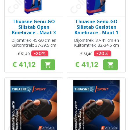
Thuasne Genu-GO
Thuasne Genu-GO
Silistab Open
Silistab Gesloten
Kniebrace - Maat 3
Kniebrace - Maat 1
Dijomtrek: 45-50 cm en
Dijomtrek: 37-41 cm en
Kuitomtrek: 37-39,5 cm
Kuitomtrek: 32-34,5 cm
-20%
-20%
€ 51,40
€ 51,40
€ 41,12
€ 41,12


Prijs
Prijs