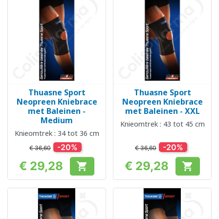
Thuasne Sport
Thuasne Sport
Neopreen Kniebrace
Neopreen Kniebrace
met Baleinen -
met Baleinen - XXL
Medium
Knieomtrek : 43 tot 45 cm
Knieomtrek : 34 tot 36 cm
-20%
-20%
€ 36,60
€ 36,60
€ 29,28
€ 29,28


Prijs
Prijs