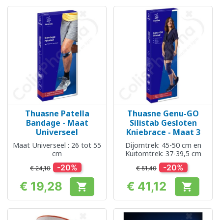
Thuasne Patella
Thuasne Genu-GO
Bandage - Maat
Silistab Gesloten
Universeel
Kniebrace - Maat 3
Maat Universeel : 26 tot 55
Dijomtrek: 45-50 cm en
cm
Kuitomtrek: 37-39,5 cm
-20%
-20%
€ 24,10
€ 51,40
€ 19,28
€ 41,12


Prijs
Prijs