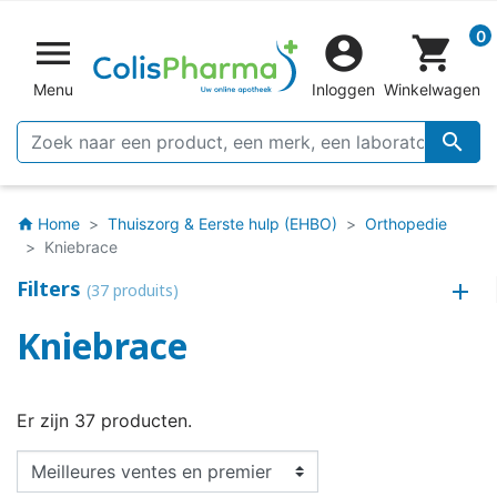
0


shopping_cart
Menu
Inloggen
Winkelwagen

Home
Thuiszorg & Eerste hulp (EHBO)
Orthopedie
home
Kniebrace
Filters
(37 produits)
Kniebrace
Er zijn 37 producten.