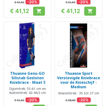
-20%
-20%
€ 51,40
€ 51,40
€ 41,12
€ 41,12


Prijs
Prijs
Thuasne Genu-GO
Thuasne Sport
Silistab Gesloten
Verstevigde Kniebrace
Kniebrace - Maat 5
voor de Knieschijf -
Medium
Dijomtrek: 55-61 cm en
Kuitomtrek: 42-44,5 cm
Knieomtrek : 35 tot 37 cm
-20%
-20%
€ 51,40
€ 58,60