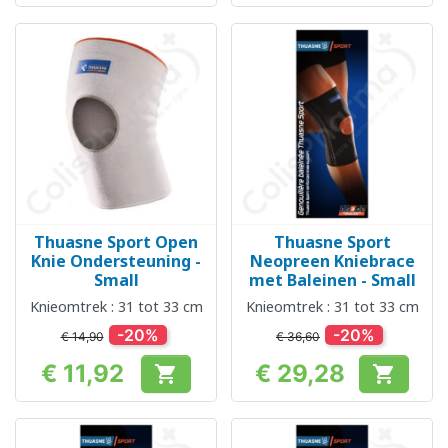
Thuasne Sport Open
Thuasne Sport
Knie Ondersteuning -
Neopreen Kniebrace
Small
met Baleinen - Small
Knieomtrek : 31 tot 33 cm
Knieomtrek : 31 tot 33 cm
-20%
-20%
€ 14,90
€ 36,60
€ 11,92
€ 29,28


Prijs
Prijs