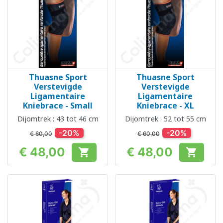
Thuasne Sport
Thuasne Sport
Verstevigde
Verstevigde
Ligamentaire
Ligamentaire
Kniebrace - Small
Kniebrace - XL
Dijomtrek : 43 tot 46 cm
Dijomtrek : 52 tot 55 cm
-20%
-20%
€ 60,00
€ 60,00
€ 48,00
€ 48,00


Prijs
Prijs