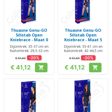
Thuasne Genu-GO
Thuasne Genu-GO
Silistab Open
Silistab Open
Kniebrace - Maat 0
Kniebrace - Maat 5
Dijomtrek: 35-37 cm en
Dijomtrek: 55-61 cm en
Kuitomtrek: 29,5-32 cm
Kuitomtrek: 42-44,5 cm
-20%
-20%
€ 51,40
€ 51,40
€ 41,12
€ 41,12


Prijs
Prijs