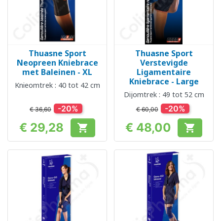
Thuasne Sport
Thuasne Sport
Neopreen Kniebrace
Verstevigde
met Baleinen - XL
Ligamentaire
Kniebrace - Large
Knieomtrek : 40 tot 42 cm
Dijomtrek : 49 tot 52 cm
-20%
-20%
€ 36,60
€ 60,00
€ 29,28
€ 48,00


Prijs
Prijs