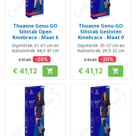
Thuasne Genu-GO
Thuasne Genu-GO
Silistab Open
Silistab Gesloten
Kniebrace - Maat 6
Kniebrace - Maat 0
Dijomtrek: 61-67 cm en
Dijomtrek: 35-37 cm en
Kuitomtrek: 44,5-47 cm
Kuitomtrek: 29,5-32 cm
-20%
-20%
€ 51,40
€ 51,40
€ 41,12
€ 41,12


Prijs
Prijs