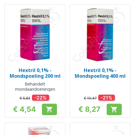
Hextril 0,1% -
Hextril 0,1% -
Mondspoeling 200 ml
Mondspoeling 400 ml
Behandelt
mondaandoeningen
-22%
-21%
€ 5,83
€ 10,47
€ 4,54
€ 8,27


Prijs
Prijs