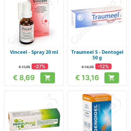
Vinceel - Spray 20 ml
Traumeel S - Dentogel
50 g
-27%
-12%
€ 11,95
€ 14,95
€ 8,69
€ 13,16


Prijs
Prijs