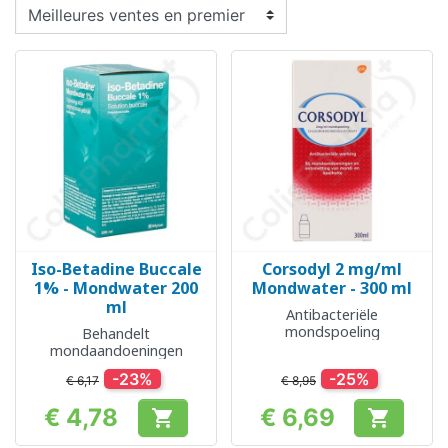
Iso-Betadine Buccale
Corsodyl 2 mg/ml
1% - Mondwater 200
Mondwater - 300 ml
ml
Antibacteriële
mondspoeling
Behandelt
mondaandoeningen
-23%
-25%
€ 6,17
€ 8,95
€ 4,78
€ 6,69


Prijs
Prijs