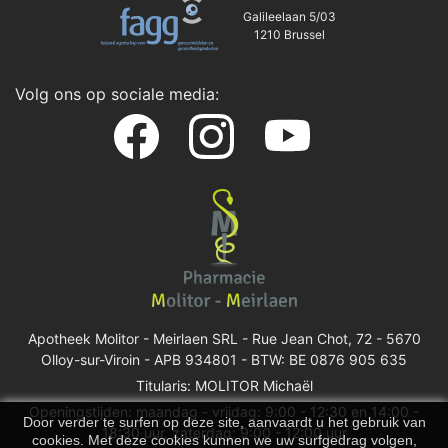
Galileelaan 5/03
1210 Brussel
Volg ons op sociale media:
Apotheek Molitor - Meirlaen SRL -
Rue Jean Chot, 72 - 5670
Olloy-sur-Viroin
- APB 934801 - BTW: BE 0876 905 635
Titularis: MOLITOR Michaël
Openingstijden: maandag - vrijdag: 9:00 - 12:30 en 14:00 -
Door verder te surfen op deze site, aanvaardt u het gebruik van
18:30 uur, zaterdag: 9:00 - 12:00 uur
cookies. Met deze cookies kunnen we uw surfgedrag volgen,