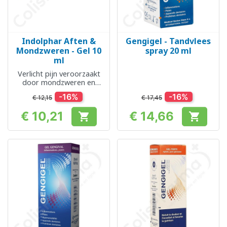
Indolphar Aften &
Gengigel - Tandvlees
Mondzweren - Gel 10
spray 20 ml
ml
Verlicht pijn veroorzaakt
door mondzweren en
mondzweren
-16%
-16%
€ 12,15
€ 17,45
€ 10,21
€ 14,66


Prijs
Prijs