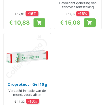
Bevordert genezing van
tandvleesontsteking
-16%
-16%
€ 12,95
€ 17,95
€ 10,88
€ 15,08


Prijs
Prijs
Oroprotect - Gel 10 g
Verzacht irritatie van de
mond, zoals aften
-16%
€ 14,33