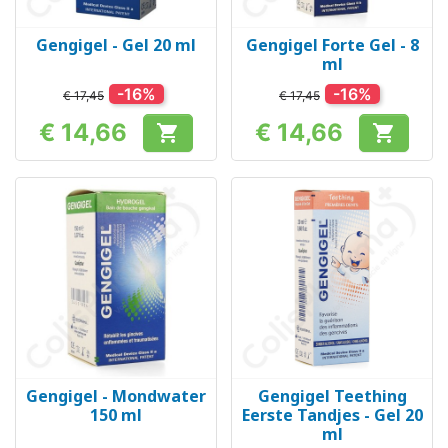
Gengigel - Gel 20 ml
Gengigel Forte Gel - 8
ml
-16%
-16%
€ 17,45
€ 17,45
€ 14,66
€ 14,66


Prijs
Prijs
Gengigel - Mondwater
Gengigel Teething
150 ml
Eerste Tandjes - Gel 20
ml