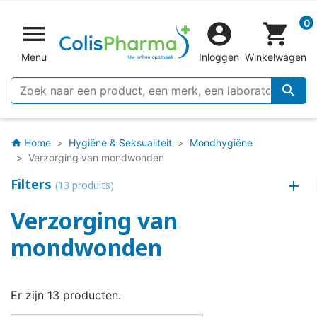
0


shopping_cart
Menu
Inloggen
Winkelwagen

Home
Hygiëne & Seksualiteit
Mondhygiëne
home
Verzorging van mondwonden
Filters
(13 produits)
Verzorging van
mondwonden
Er zijn 13 producten.