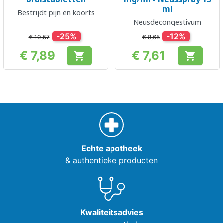
ml
Bestrijdt pijn en koorts
Neusdecongestivum
-25%
-12%
€ 10,57
€ 8,65
€ 7,89
€ 7,61


Prijs
Prijs
Echte apotheek
& authentieke producten
Kwaliteitsadvies