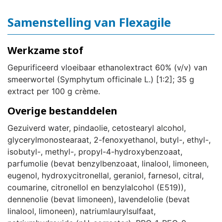
Samenstelling van Flexagile
Werkzame stof
Gepurificeerd vloeibaar ethanolextract 60% (v/v) van
smeerwortel (Symphytum officinale L.) [1:2]; 35 g
extract per 100 g crème.
Overige bestanddelen
Gezuiverd water, pindaolie, cetostearyl alcohol,
glycerylmonostearaat, 2-fenoxyethanol, butyl-, ethyl-,
isobutyl-, methyl-, propyl-4-hydroxybenzoaat,
parfumolie (bevat benzylbenzoaat, linalool, limoneen,
eugenol, hydroxycitronellal, geraniol, farnesol, citral,
coumarine, citronellol en benzylalcohol (E519)),
dennenolie (bevat limoneen), lavendelolie (bevat
linalool, limoneen), natriumlaurylsulfaat,