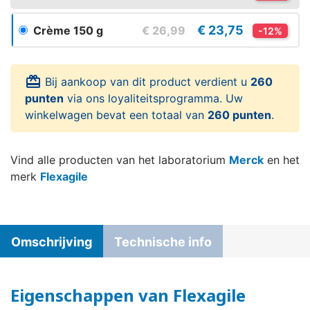
€ 23,75
Crème 150 g
€ 26,99
-12%
card_giftcard
Bij aankoop van dit product verdient u
260
punten
via ons loyaliteitsprogramma. Uw
winkelwagen bevat een totaal van
260 punten
.
Vind alle producten van het laboratorium
Merck
en het
merk
Flexagile
Omschrijving
Technische info
Eigenschappen van Flexagile