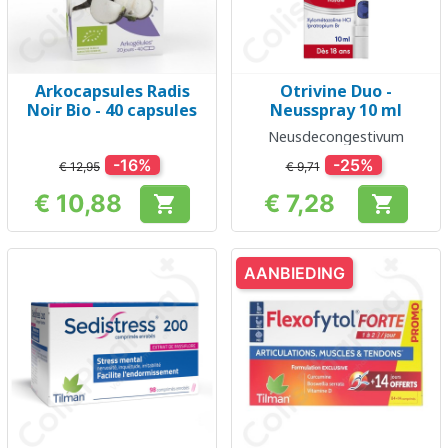
Arkocapsules Radis
Otrivine Duo -
Noir Bio - 40 capsules
Neusspray 10 ml
Neusdecongestivum
-16%
-25%
€ 12,95
€ 9,71
€ 10,88
€ 7,28


Prijs
Prijs
AANBIEDING