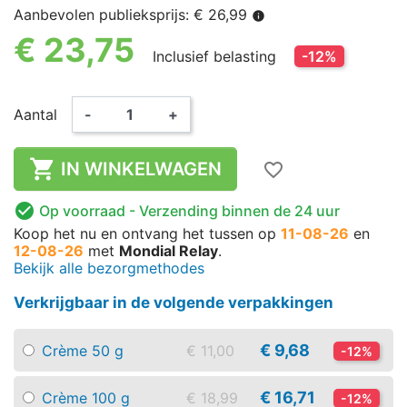
Aanbevolen publieksprijs: € 26,99
info
€ 23,75
Inclusief belasting
-12%
Aantal
-
+

IN WINKELWAGEN
favorite_border

Op voorraad
- Verzending binnen de 24 uur
Koop het nu
en ontvang het
tussen op
11-08-26
en
12-08-26
met
Mondial Relay
.
Bekijk alle bezorgmethodes
Verkrijgbaar in de volgende verpakkingen
€ 9,68
Crème 50 g
€ 11,00
-12%
€ 16,71
Crème 100 g
€ 18,99
-12%