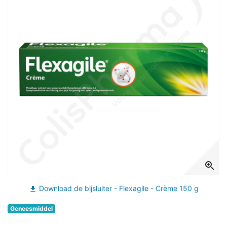
zoom_in
Download de bijsluiter - Flexagile - Crème 150 g
file_download
Geneesmiddel