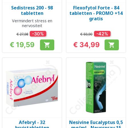
Sedistress 200 - 98
Flexofytol Forte - 84
tabletten
tabletten - PROMO +14
gratis
Vermindert stress en
nervositeit
-30%
-42%
€ 27,98
€ 59,90
€ 19,59
€ 34,99


Prijs
Prijs
Afebryl - 32
Nesivine Eucalyptus 0,5
bruistabletten
mg/ml - Neusspray 15