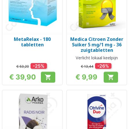
MetaRelax - 180
Medica Citroen Zonder
tabletten
Suiker 5 mg/1 mg - 36
zuigtabletten
Verlicht lokaal keelpijn
-25%
-26%
€ 53,20
€ 13,44
€ 39,90
€ 9,99


Prijs
Prijs