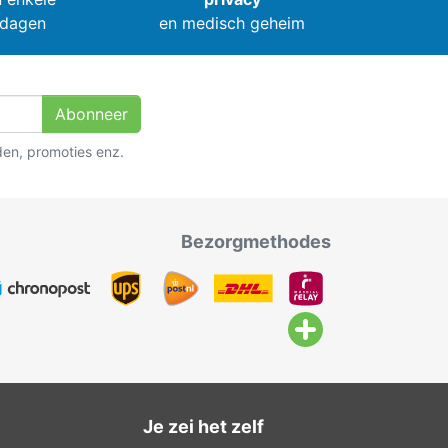
dagen
en medisch geheim
Abonneer
den, promoties enz.
Bezorgmethodes
Je zei het zelf