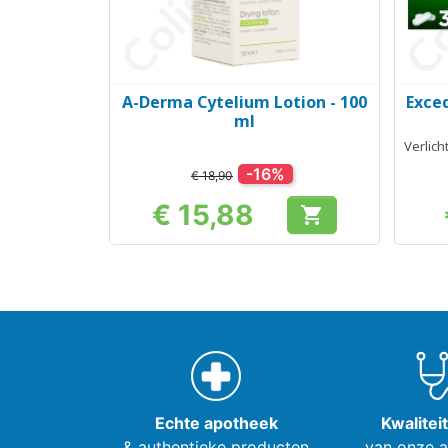
A-Derma Cytelium Lotion - 100
Exce
Snel bekijken

ml
Verlic
-16%
€ 18,90
€ 15,88

Prijs
Echte apotheek
Kwalitei
& authentieke producten
van onze 