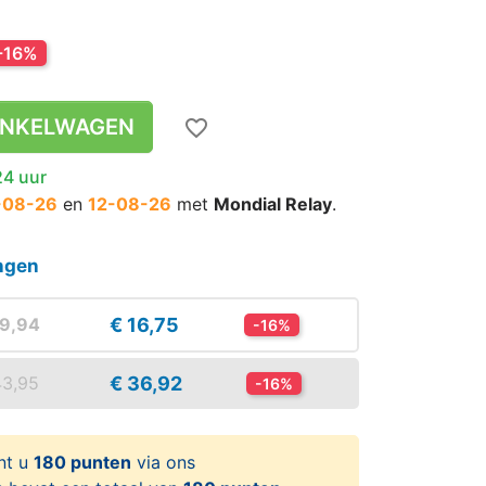
-16%
INKELWAGEN
favorite_border
24 uur
-08-26
en
12-08-26
met
Mondial Relay
.
ingen
€ 16,75
19,94
-16%
zoom_in
zoom_in
€ 36,92
43,95
-16%
nt u
180 punten
via ons