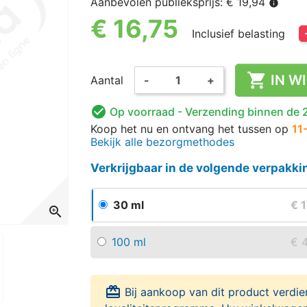
Aanbevolen publieksprijs: € 19,94
info
€ 16,75
Inclusief belasting

IN W
Aantal
-
+

Op voorraad
- Verzending binnen de 
Koop het nu
en ontvang het
tussen op
11
Bekijk alle bezorgmethodes
Verkrijgbaar in de volgende verpakk
30 ml
€ 
zoom_in
100 ml
€ 
card_giftcard
Bij aankoop van dit product verdie