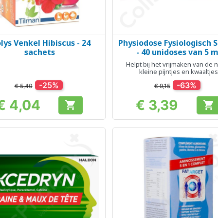
olys Venkel Hibiscus - 24
Physiodose Fysiologisch 
Snel bekijken
Snel bekijken


sachets
- 40 unidoses van 5 m
Helpt bij het vrijmaken van de 
kleine pijntjes en kwaaltjes
-25%
-63%
€ 5,40
€ 9,15
€ 4,04
€ 3,39


Prijs
Prijs