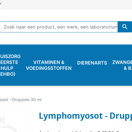

UISZORG
 EERSTE
VITAMINEN &
ZWANG
DIERENARTS
HULP
VOEDINGSSTOFFEN
& 
(EHBO)
sot - Druppels 30 ml
Lymphomyosot - Drupp