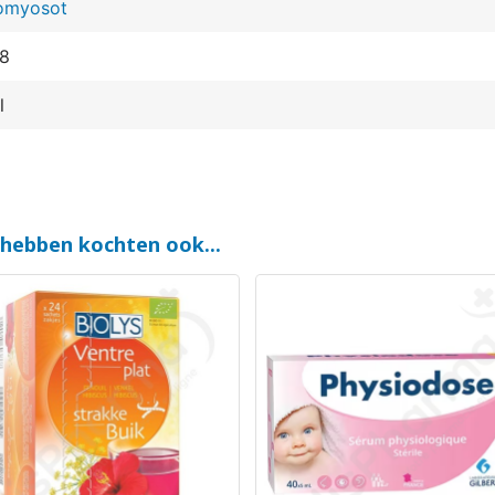
omyosot
8
l
 hebben kochten ook...