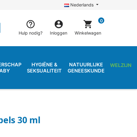
Nederlands
0


shopping_cart
Hulp nodig?
Inloggen
Winkelwagen
ERSCHAP
HYGIËNE &
NATUURLIJKE
WELZIJN
BABY
SEKSUALITEIT
GENEESKUNDE
els 30 ml