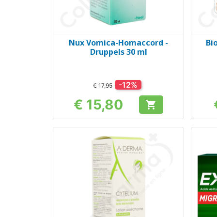
Nux Vomica-Homaccord -
Bi
Snel bekijken

Druppels 30 ml
-12%
€ 17,95
€ 15,80

Prijs