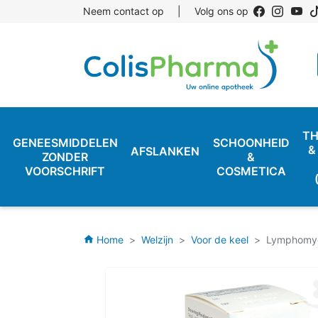
Neem contact op
|
Volg ons op
TH
GENEESMIDDELEN
SCHOONHEID
&
AFSLANKEN
ZONDER
&
VOORSCHRIFT
COSMETICA
Home
Welzijn
Voor de keel
Lymphomyo
home