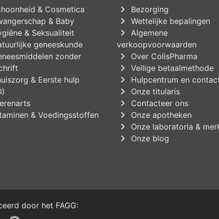
chevron_right
hoonheid & Cosmetica
Bezorging
chevron_right
angerschap & Baby
Wettelijke bepalingen
chevron_right
giëne & Seksualiteit
Algemene
tuurlijke geneeskunde
verkoopvoorwaarden
chevron_right
neesmiddelen zonder
Over ColisPharma
chevron_right
hrift
Veilige betaalmethode
chevron_right
uiszorg & Eerste hulp
Hulpcentrum en contac
chevron_right
O)
Onze titularis
chevron_right
erenarts
Contacteer ons
chevron_right
taminen & Voedingsstoffen
Onze apotheken
chevron_right
Onze laboratoria & mer
chevron_right
Onze blog
iceerd door het
FAGG
: