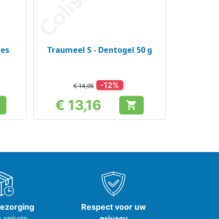
les
Traumeel S - Dentogel 50 g
Snel bekijken

-12%
€ 14,95
€ 13,16

Prijs
bezorging
Respect voor uw
 enkele
privacy