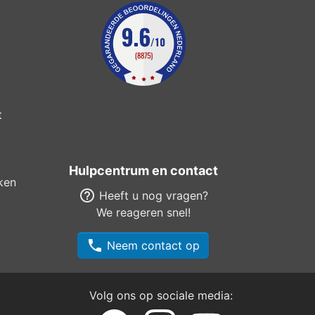
t
Hulpcentrum en contact
ken
help_outline
Heeft u nog vragen?
We reageren snel!
phone
Neem contact op
Volg ons op sociale media: