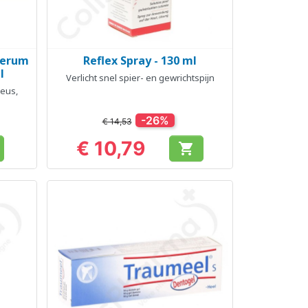
Serum
Reflex Spray - 130 ml
Snel bekijken

l
Verlicht snel spier- en gewrichtspijn
neus,
-26%
€ 14,53
€ 10,79

Prijs