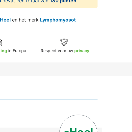
 bevat een totaal van
180 punten
.
Heel
en het merk
Lymphomyosot
ging
in Europa
Respect voor uw
privacy