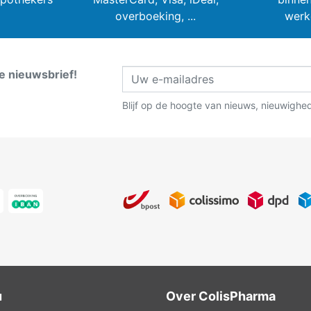
overboeking, ...
werk
ze nieuwsbrief!
Blijf op de hoogte van nieuws, nieuwighe
u
Over ColisPharma