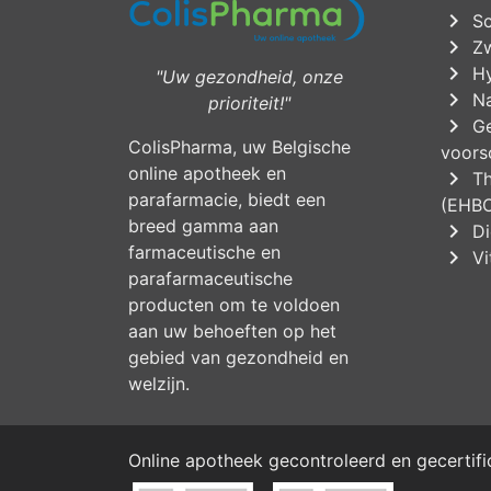
chevron_right
Sc
chevron_right
Zw
chevron_right
Hy
"Uw gezondheid, onze
chevron_right
Na
prioriteit!"
chevron_right
Ge
ColisPharma, uw Belgische
voorsc
online apotheek en
chevron_right
Th
parafarmacie, biedt een
(EHB
breed gamma aan
chevron_right
Di
farmaceutische en
chevron_right
Vi
parafarmaceutische
producten om te voldoen
aan uw behoeften op het
gebied van gezondheid en
welzijn.
Online apotheek gecontroleerd en gecertif