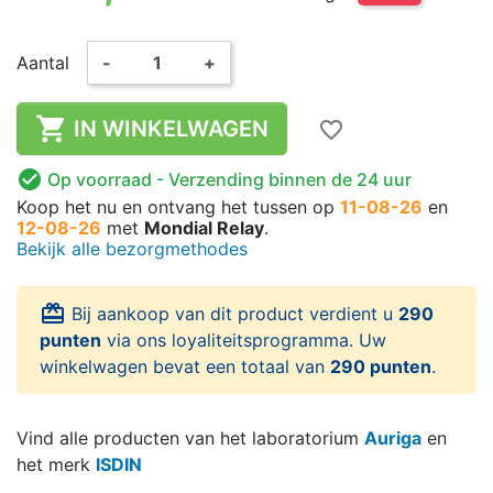
Aantal
-
+

IN WINKELWAGEN
favorite_border

Op voorraad
- Verzending binnen de 24 uur
Koop het nu
en ontvang het
tussen op
11-08-26
en
12-08-26
met
Mondial Relay
.
Bekijk alle bezorgmethodes
card_giftcard
Bij aankoop van dit product verdient u
290
punten
via ons loyaliteitsprogramma. Uw
winkelwagen bevat een totaal van
290 punten
.
Vind alle producten van het laboratorium
Auriga
en
het merk
ISDIN