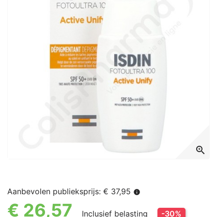
zoom_in
Aanbevolen publieksprijs: € 37,95
info
€ 26,57
Inclusief belasting
-30%