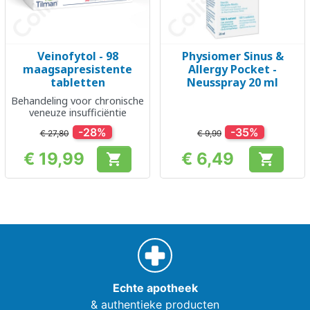
Veinofytol - 98
Physiomer Sinus &
maagsapresistente
Allergy Pocket -
tabletten
Neusspray 20 ml
Behandeling voor chronische
veneuze insufficiëntie
-28%
-35%
€ 27,80
€ 9,99
€ 19,99
€ 6,49


Prijs
Prijs
Echte apotheek
& authentieke producten