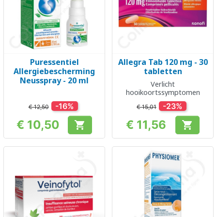
Puressentiel
Allegra Tab 120 mg - 30
Allergiebescherming
tabletten
Neusspray - 20 ml
Verlicht
hooikoortssymptomen
-16%
-23%
€ 12,50
€ 15,01
€ 10,50
€ 11,56


Prijs
Prijs