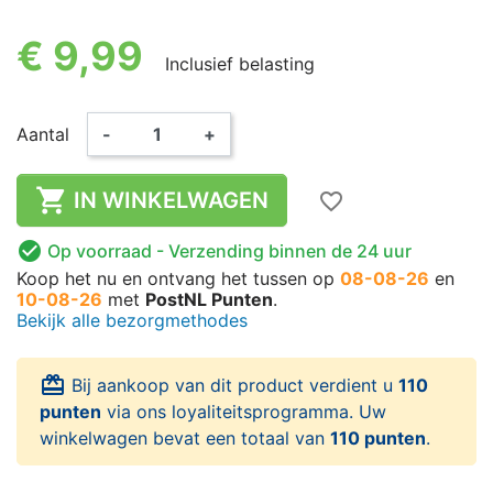
€ 9,99
Inclusief belasting
Aantal
-
+

IN WINKELWAGEN
favorite_border

Op voorraad
- Verzending binnen de 24 uur
Koop het nu
en ontvang het
tussen op
08-08-26
en
10-08-26
met
PostNL Punten
.
Bekijk alle bezorgmethodes
card_giftcard
Bij aankoop van dit product verdient u
110
punten
via ons loyaliteitsprogramma. Uw
winkelwagen bevat een totaal van
110 punten
.