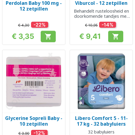
Perdolan Baby 100 mg -
Viburcol - 12 zetpillen
12 zetpillen
Behandelt rusteloosheid en
doorkomende tandjes met
of zonder koorts
-22%
-14%
€ 4,30
€ 10,95
€ 3,35
€ 9,41


Prijs
Prijs
Glycerine Sopreli Baby -
Libero Comfort 5 - 11-
10 zetpillen
17 kg - 32 babyluiers
32 babyluiers
-12%
€ 3,90