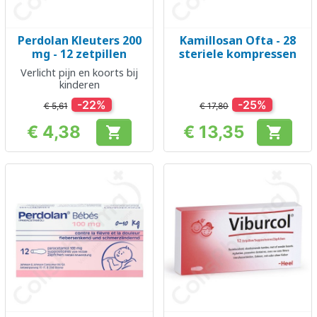
Perdolan Kleuters 200
Kamillosan Ofta - 28
mg - 12 zetpillen
steriele kompressen
Verlicht pijn en koorts bij
kinderen
-22%
-25%
€ 5,61
€ 17,80
€ 4,38
€ 13,35


Prijs
Prijs