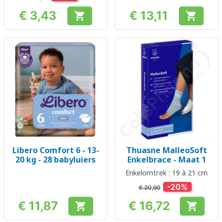
€ 3,43
€ 13,11


Prijs
Prijs
Libero Comfort 6 - 13-
Thuasne MalleoSoft
20 kg - 28 babyluiers
Enkelbrace - Maat 1
Enkelomtrek : 19 à 21 cm
-20%
€ 20,90
€ 11,87
€ 16,72


Prijs
Prijs