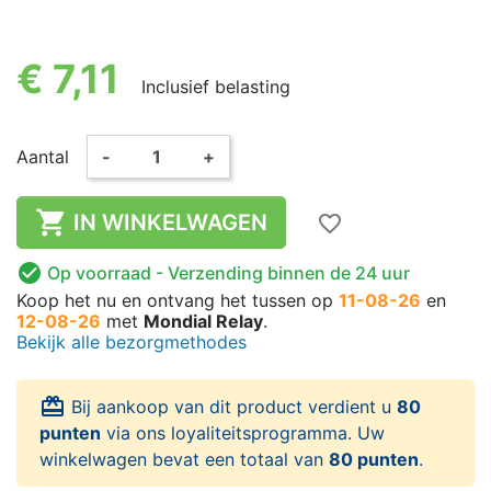
€ 7,11
Inclusief belasting
Aantal
-
+

IN WINKELWAGEN
favorite_border

Op voorraad
- Verzending binnen de 24 uur
Koop het nu
en ontvang het
tussen op
11-08-26
en
12-08-26
met
Mondial Relay
.
Bekijk alle bezorgmethodes
card_giftcard
Bij aankoop van dit product verdient u
80
punten
via ons loyaliteitsprogramma. Uw
winkelwagen bevat een totaal van
80 punten
.