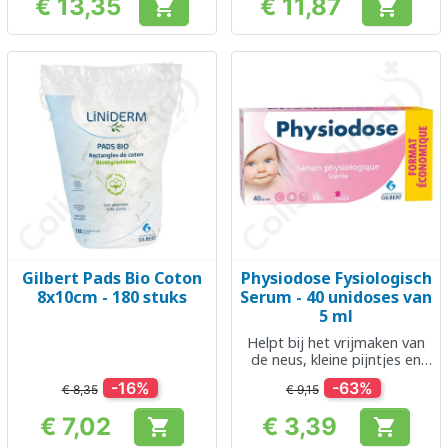
€ 13,35
€ 11,87


Prijs
Prijs
Gilbert Pads Bio Coton
Physiodose Fysiologisch
8x10cm - 180 stuks
Serum - 40 unidoses van
5 ml
Helpt bij het vrijmaken van
de neus, kleine pijntjes en
kwaaltjes
-16%
-63%
€ 8,35
€ 9,15
€ 7,02
€ 3,39


Prijs
Prijs