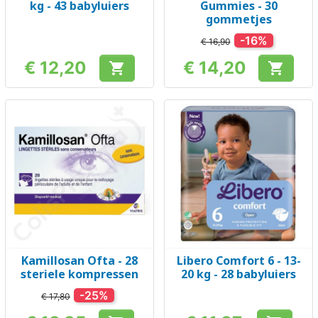
kg - 43 babyluiers
Gummies - 30
gommetjes
-16%
€ 16,90
€ 12,20
€ 14,20


Prijs
Prijs
Kamillosan Ofta - 28
Libero Comfort 6 - 13-
steriele kompressen
20 kg - 28 babyluiers
-25%
€ 17,80