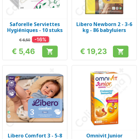
Saforelle Serviettes
Libero Newborn 2 - 3-6
Hygiéniques - 10 stuks
kg - 86 babyluiers
-16%
€ 6,50
€ 5,46
€ 19,23


Prijs
Prijs
Libero Comfort 3 - 5-8
Omnivit Junior