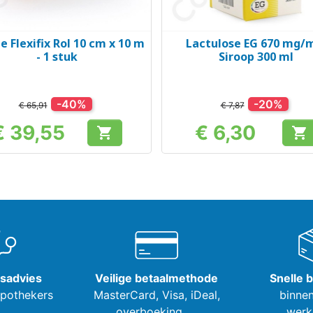
e Flexifix Rol 10 cm x 10 m
Lactulose EG 670 mg/m
Snel bekijken
Snel bekijken


- 1 stuk
Siroop 300 ml
-40%
-20%
€ 65,91
€ 7,87
€ 39,55
€ 6,30


Prijs
Prijs
tsadvies
Veilige betaalmethode
Snelle 
apothekers
MasterCard, Visa,
iDeal,
binnen
overboeking, ...
werk