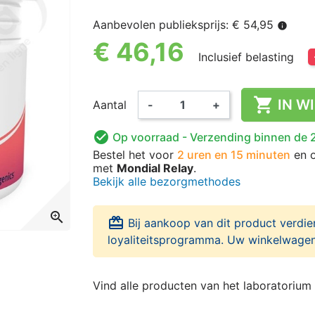
Aanbevolen publieksprijs: € 54,95
info
€ 46,16
Inclusief belasting

IN W
Aantal
-
+

Op voorraad
- Verzending binnen de 
Bestel het voor
2 uren en 15 minuten
en 
met
Mondial Relay
.
Bekijk alle bezorgmethodes
zoom_in
card_giftcard
Bij aankoop van dit product verdie
loyaliteitsprogramma. Uw winkelwagen
Vind alle producten van het laboratorium