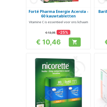
Forté Pharma Energie Acerola -
Bari
Snel bekijken

60 kauwtabletten
Vitamine C is essentieel voor ons lichaam
-25%
€ 13,95
€ 10,46

Prijs