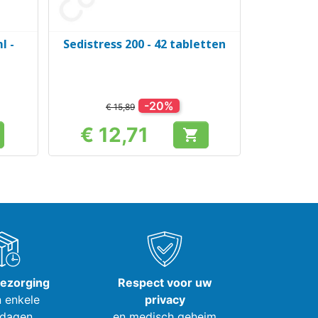
l -
Sedistress 200 - 42 tabletten
Snel bekijken

-20%
€ 15,89
€ 12,71

Prijs
bezorging
Respect voor uw
 enkele
privacy
dagen
en medisch geheim