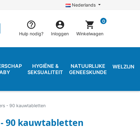
Nederlands
0


shopping_cart
Hulp nodig?
Inloggen
Winkelwagen
ERSCHAP
HYGIËNE &
NATUURLIJKE
WELZIJN
BABY
SEKSUALITEIT
GENEESKUNDE
Kers - 90 kauwtabletten
 - 90 kauwtabletten