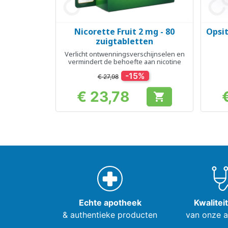
Nicorette Fruit 2 mg - 80
Opsit
Snel bekijken

zuigtabletten
Verlicht ontwenningsverschijnselen en
vermindert de behoefte aan nicotine
-15%
€ 27,98
€ 23,78

Prijs
Echte apotheek
Kwalitei
& authentieke producten
van onze 