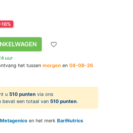
-16%
INKELWAGEN
favorite_border
24 uur
ontvang het
tussen
morgen
en
08-08-26
nt u
510 punten
via ons
 bevat een totaal van
510 punten
.
Metagenics
en het merk
BariNutrics