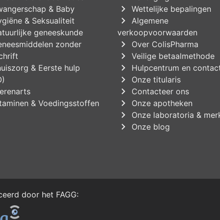
chevron_right
angerschap & Baby
Wettelijke bepalingen
chevron_right
giëne & Seksualiteit
Algemene
tuurlijke geneeskunde
verkoopvoorwaarden
chevron_right
neesmiddelen zonder
Over ColisPharma
chevron_right
hrift
Veilige betaalmethode
chevron_right
uiszorg & Eerste hulp
Hulpcentrum en contac
chevron_right
O)
Onze titularis
chevron_right
erenarts
Contacteer ons
chevron_right
taminen & Voedingsstoffen
Onze apotheken
chevron_right
Onze laboratoria & mer
chevron_right
Onze blog
iceerd door het
FAGG
: