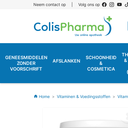
Neem contact op
|
Volg ons op
TH
GENEESMIDDELEN
SCHOONHEID
&
AFSLANKEN
ZONDER
&
VOORSCHRIFT
COSMETICA
Home
Vitaminen & Voedingsstoffen
Vitam
home