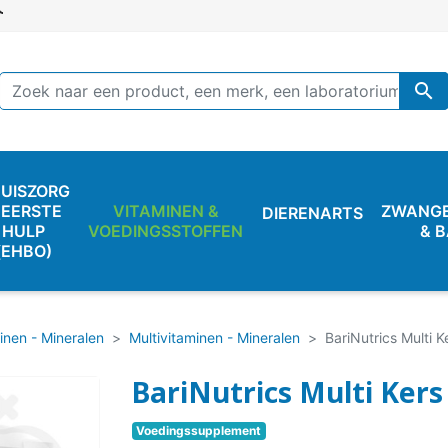

UISZORG
 EERSTE
VITAMINEN &
ZWANG
DIERENARTS
HULP
VOEDINGSSTOFFEN
& 
(EHBO)
inen - Mineralen
Multivitaminen - Mineralen
BariNutrics Multi 
BariNutrics Multi Kers
Voedingssupplement