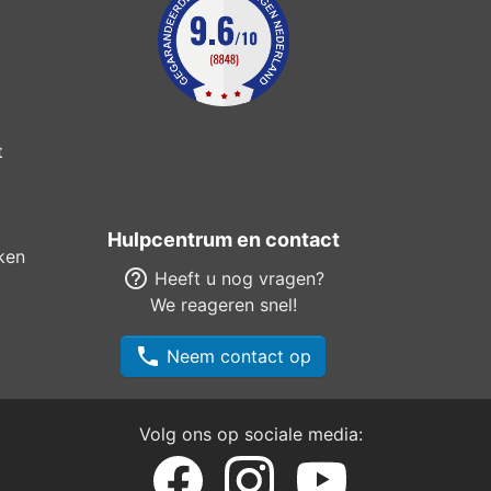
t
Hulpcentrum en contact
ken
help_outline
Heeft u nog vragen?
We reageren snel!
phone
Neem contact op
Volg ons op sociale media: