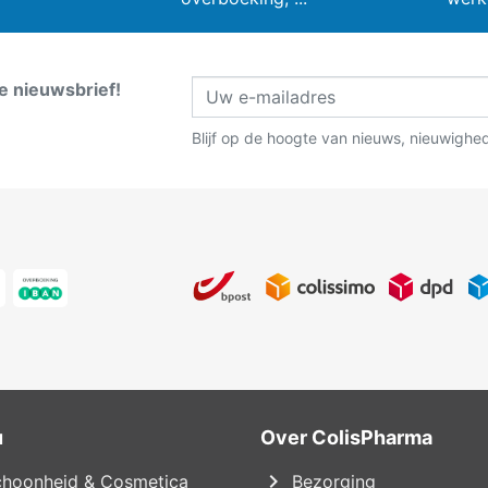
ze nieuwsbrief!
Blijf op de hoogte van nieuws, nieuwighe
u
Over ColisPharma
chevron_right
hoonheid & Cosmetica
Bezorging