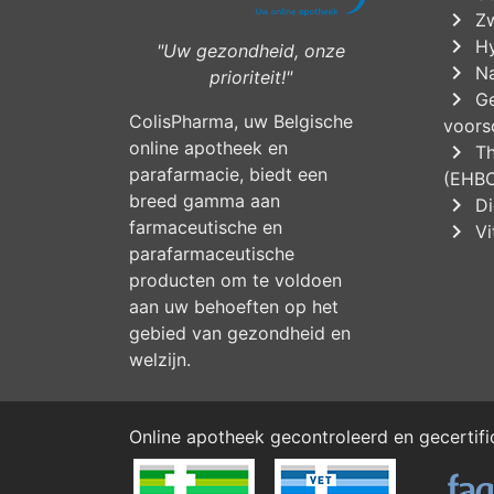
chevron_right
Zw
chevron_right
Hy
"Uw gezondheid, onze
chevron_right
Na
prioriteit!"
chevron_right
Ge
ColisPharma, uw Belgische
voorsc
online apotheek en
chevron_right
Th
parafarmacie, biedt een
(EHB
breed gamma aan
chevron_right
Di
farmaceutische en
chevron_right
Vi
parafarmaceutische
producten om te voldoen
aan uw behoeften op het
gebied van gezondheid en
welzijn.
Online apotheek gecontroleerd en gecertif