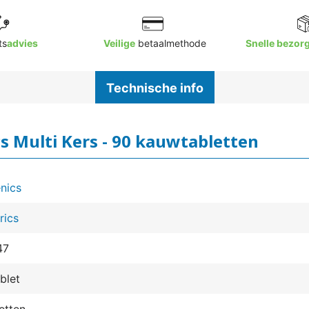
ts
advies
Veilige
betaalmethode
Snelle bezor
Technische info
cs Multi Kers - 90 kauwtabletten
nics
rics
47
blet