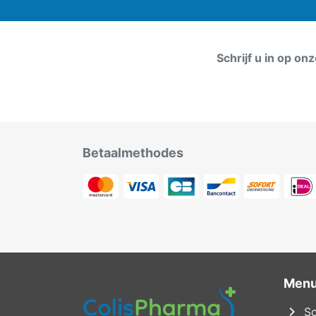
Schrijf u in op on
Betaalmethodes
Men
chevron_right
Sc