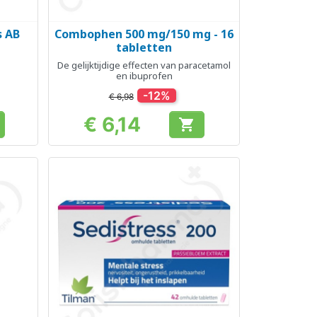
s AB
Combophen 500 mg/150 mg - 16
Snel bekijken

tabletten
De gelijktijdige effecten van paracetamol
en ibuprofen
-12%
€ 6,98
€ 6,14

Prijs