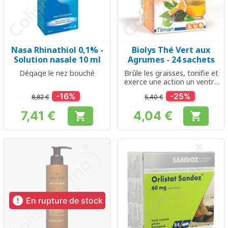
Nasa Rhinathiol 0,1% -
Biolys Thé Vert aux
Solution nasale 10 ml
Agrumes - 24 sachets
Dégage le nez bouché
Brûle les graisses, tonifie et
exerce une action un ventre
plat
-16%
-25%
8,82 €
5,40 €
7,41 €
4,04 €


Prix
Prix

En rupture de stock