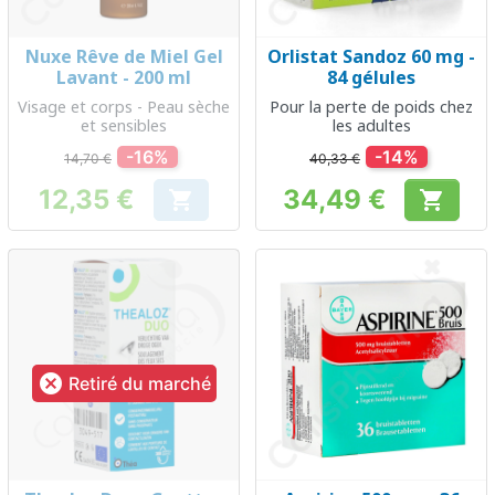
Nuxe Rêve de Miel Gel
Orlistat Sandoz 60 mg -
Lavant - 200 ml
84 gélules
Visage et corps - Peau sèche
Pour la perte de poids chez
et sensibles
les adultes
-16%
-14%
14,70 €
40,33 €
12,35 €
34,49 €


Prix
Prix

Retiré du marché