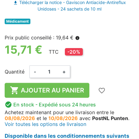
Télécharger la notice - Gaviscon Antiacide-Antireflux
file_download
Unidoses - 24 sachets de 10 ml
Médicament
Prix public conseillé : 19,64 €
info
15,71 €
TTC
-20%
Quantité
-
+

AJOUTER AU PANIER
favorite_border

En stock
- Expédié sous 24 heures
Achetez maintenant
pour une livraison
entre le
08/08/2026
et le
10/08/2026
avec
PostNL Punten
.
Voir toutes les options de livraison
Disponible dans les conditionnements suivants