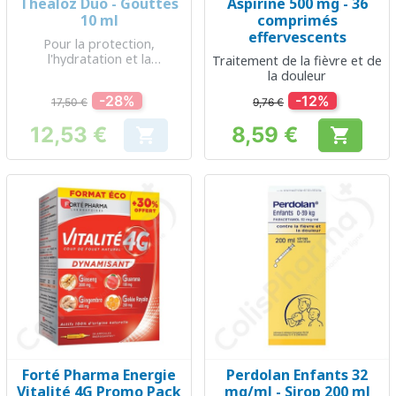
Thealoz Duo - Gouttes
Aspirine 500 mg - 36
10 ml
comprimés
effervescents
Pour la protection,
l'hydratation et la
Traitement de la fièvre et de
lubrification de la surface
la douleur
oculaire
-28%
-12%
17,50 €
9,76 €
12,53 €
8,59 €


Prix
Prix
Forté Pharma Energie
Perdolan Enfants 32
Vitalité 4G Promo Pack
mg/ml - Sirop 200 ml