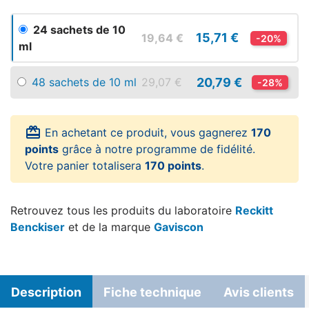
24 sachets de 10
15,71 €
19,64 €
-20%
ml
20,79 €
48 sachets de 10 ml
29,07 €
-28%
card_giftcard
En achetant ce produit, vous gagnerez
170
points
grâce à notre programme de fidélité.
Votre panier totalisera
170 points
.
Retrouvez tous les produits du laboratoire
Reckitt
Benckiser
et de la marque
Gaviscon
Description
Fiche technique
Avis clients