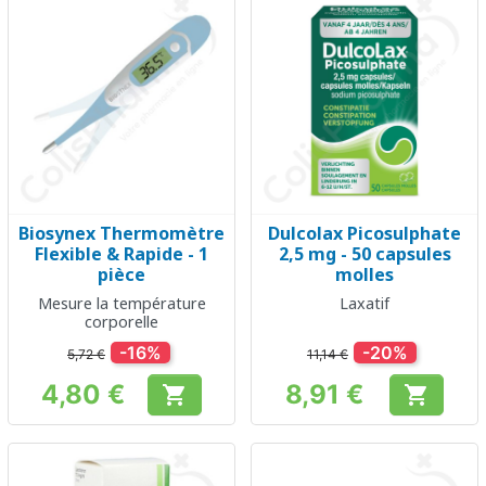
Biosynex Thermomètre
Dulcolax Picosulphate
Flexible & Rapide - 1
2,5 mg - 50 capsules
pièce
molles
Mesure la température
Laxatif
corporelle
-16%
-20%
5,72 €
11,14 €
4,80 €
8,91 €


Prix
Prix