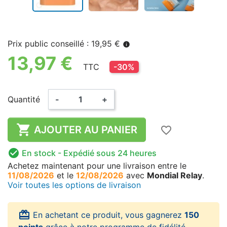
Prix public conseillé : 19,95 €
info
13,97 €
TTC
-30%
Quantité
-
+

AJOUTER AU PANIER
favorite_border

En stock
- Expédié sous 24 heures
Achetez maintenant
pour une livraison
entre le
11/08/2026
et le
12/08/2026
avec
Mondial Relay
.
Voir toutes les options de livraison
card_giftcard
En achetant ce produit, vous gagnerez
150