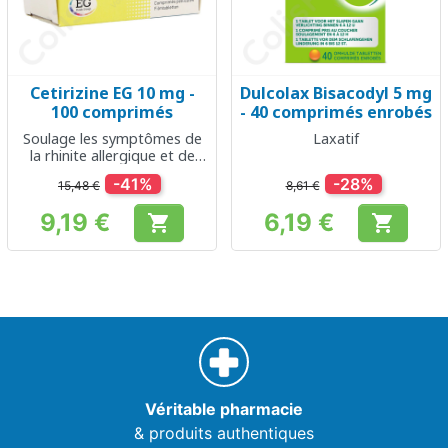
Cetirizine EG 10 mg -
Dulcolax Bisacodyl 5 mg
100 comprimés
- 40 comprimés enrobés
Soulage les symptômes de
Laxatif
la rhinite allergique et de
l'urticaire
-41%
-28%
15,48 €
8,61 €
9,19 €
6,19 €


Prix
Prix
Véritable pharmacie
& produits authentiques