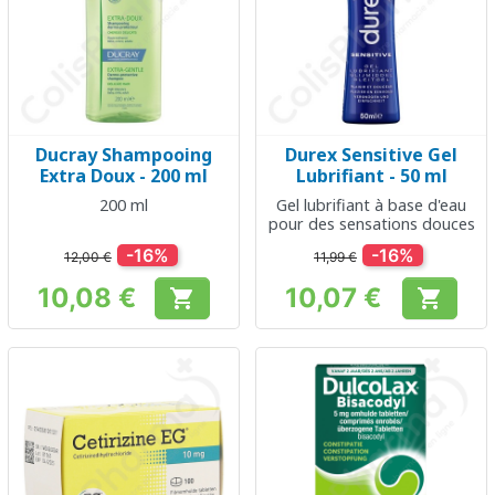
Ducray Shampooing
Durex Sensitive Gel
Extra Doux - 200 ml
Lubrifiant - 50 ml
200 ml
Gel lubrifiant à base d'eau
pour des sensations douces
-16%
-16%
12,00 €
11,99 €
10,08 €
10,07 €


Prix
Prix