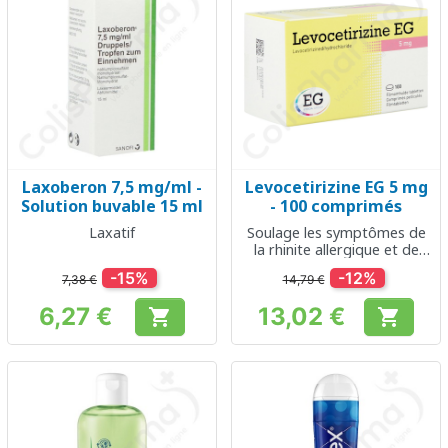
Laxoberon 7,5 mg/ml -
Levocetirizine EG 5 mg
Solution buvable 15 ml
- 100 comprimés
Laxatif
Soulage les symptômes de
la rhinite allergique et de
l'urticaire
-15%
-12%
7,38 €
14,79 €
6,27 €
13,02 €


Prix
Prix