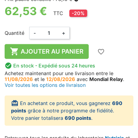
62,53 €
TTC
-20%
Quantité
-
+

AJOUTER AU PANIER
favorite_border

En stock
- Expédié sous 24 heures
Achetez maintenant
pour une livraison
entre le
11/08/2026
et le
12/08/2026
avec
Mondial Relay
.
Voir toutes les options de livraison
card_giftcard
En achetant ce produit, vous gagnerez
690
points
grâce à notre programme de fidélité.
Votre panier totalisera
690 points
.