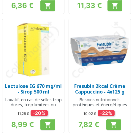
6,36 €
11,33 €


Prix
Prix
Lactulose EG 670 mg/ml
Fresubin 2kcal Crème
- Sirop 500 ml
Cappuccino - 4x125 g
Laxatif, en cas de selles trop
Besoins nutritionnels
dures, trop limitées ou
protéiques et énergétiques
absentes
-20%
-22%
11,26 €
10,02 €
8,99 €
7,82 €


Prix
Prix