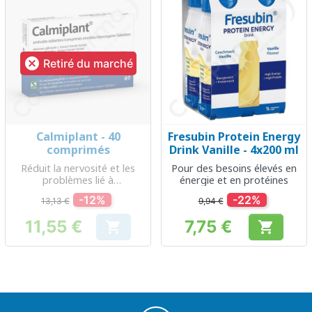

Retiré du marché
Calmiplant - 40
Fresubin Protein Energy
comprimés
Drink Vanille - 4x200 ml
Réduit la nervosité et les
Pour des besoins élevés en
problèmes lié à
énergie et en protéines
l’endormissement
-12%
-22%
13,13 €
9,94 €
11,55 €
7,75 €


Prix
Prix