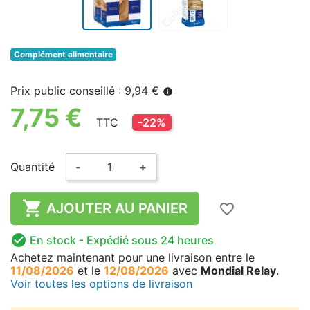
Complément alimentaire
Prix public conseillé : 9,94 €
info
7,75 €
TTC
-22%
Quantité
-
+

AJOUTER AU PANIER
favorite_border

En stock
- Expédié sous 24 heures
Achetez maintenant
pour une livraison
entre le
11/08/2026
et le
12/08/2026
avec
Mondial Relay
.
Voir toutes les options de livraison