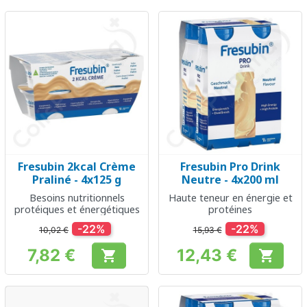
Fresubin 2kcal Crème
Fresubin Pro Drink
Praliné - 4x125 g
Neutre - 4x200 ml
Besoins nutritionnels
Haute teneur en énergie et
protéiques et énergétiques
protéines
-22%
-22%
10,02 €
15,93 €
7,82 €
12,43 €


Prix
Prix