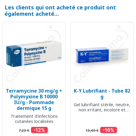
Les clients qui ont acheté ce produit ont
également acheté...
Terramycine 30 mg/g +
K-Y Lubrifiant - Tube 82
Polymyxine B 10000
g
IU/g - Pommade
Gel lubrifiant stérile, neutre,
dermique 15 g
non irritant, incolore et
inodore
Traitement d'infections
cutanées localisées
-12%
-16%
7,23 €
13,49 €