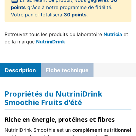
card_giftcard
En achetant ce produit, vous gagnerez
30
points
grâce à notre programme de fidélité.
Votre panier totalisera
30 points
.
Retrouvez tous les produits du laboratoire
Nutricia
et
de la marque
NutriniDrink
Description
Fiche technique
Propriétés du NutriniDrink
Smoothie Fruits d'été
Riche en énergie, protéines et fibres
NutriniDrink Smoothie est un
complément nutritionnel