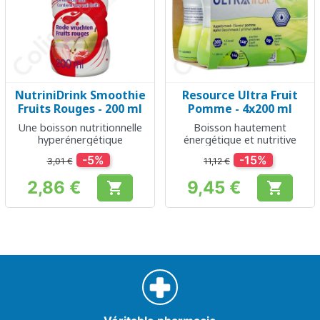
NutriniDrink Smoothie
Resource Ultra Fruit
Fruits Rouges - 200 ml
Pomme - 4x200 ml
Une boisson nutritionnelle
Boisson hautement
hyperénergétique
énergétique et nutritive
-5%
-15%
3,01 €
11,12 €
2,86 €
9,45 €


Prix
Prix