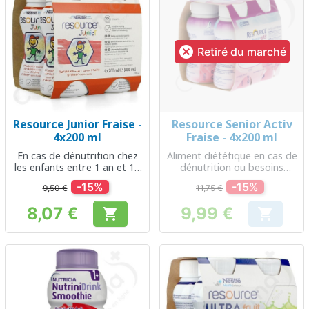

Retiré du marché
Resource Junior Fraise -
Resource Senior Activ
4x200 ml
Fraise - 4x200 ml
En cas de dénutrition chez
Aliment diététique en cas de
les enfants entre 1 an et 10
dénutrition ou besoins
ans
protéiques et énergétiques
-15%
-15%
9,50 €
11,75 €
accrus
8,07 €
9,99 €


Prix
Prix