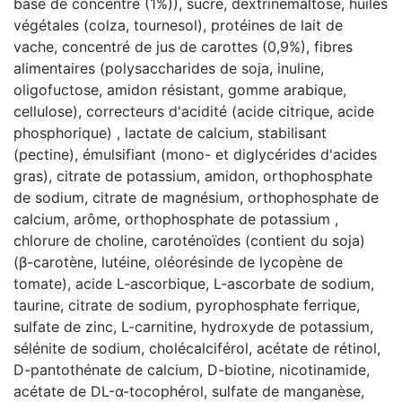
base de concentré (1%)), sucre, dextrinemaltose, huiles
végétales (colza, tournesol), protéines de lait de
vache, concentré de jus de carottes (0,9%), fibres
alimentaires (polysaccharides de soja, inuline,
oligofuctose, amidon résistant, gomme arabique,
cellulose), correcteurs d'acidité (acide citrique, acide
phosphorique) , lactate de calcium, stabilisant
(pectine), émulsifiant (mono- et diglycérides d'acides
gras), citrate de potassium, amidon, orthophosphate
de sodium, citrate de magnésium, orthophosphate de
calcium, arôme, orthophosphate de potassium ,
chlorure de choline, caroténoïdes (contient du soja)
(β-carotène, lutéine, oléorésinde de lycopène de
tomate), acide L-ascorbique, L-ascorbate de sodium,
taurine, citrate de sodium, pyrophosphate ferrique,
sulfate de zinc, L-carnitine, hydroxyde de potassium,
sélénite de sodium, cholécalciférol, acétate de rétinol,
D-pantothénate de calcium, D-biotine, nicotinamide,
acétate de DL-α-tocophérol, sulfate de manganèse,