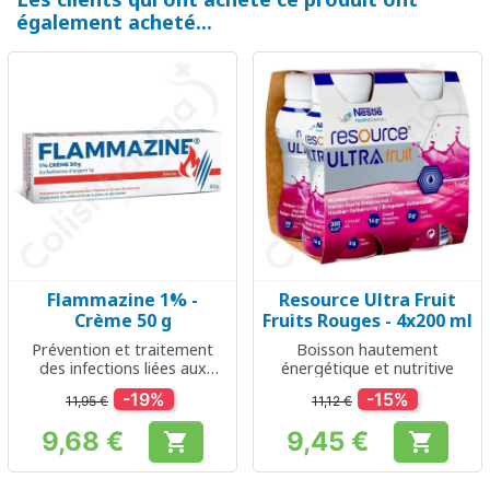
également acheté...
Flammazine 1% -
Resource Ultra Fruit
Crème 50 g
Fruits Rouges - 4x200 ml
Prévention et traitement
Boisson hautement
des infections liées aux
énergétique et nutritive
brûlures
-19%
-15%
11,95 €
11,12 €
9,68 €
9,45 €


Prix
Prix