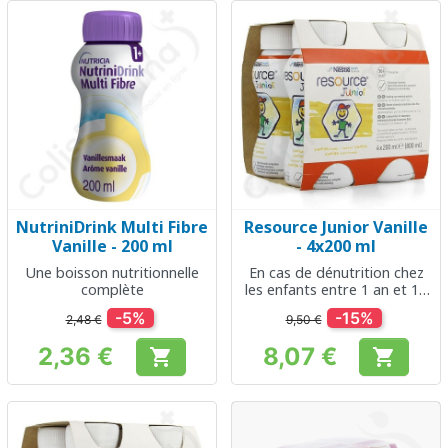
NutriniDrink Multi Fibre
Resource Junior Vanille
Vanille - 200 ml
- 4x200 ml
Une boisson nutritionnelle
En cas de dénutrition chez
complète
les enfants entre 1 an et 10
ans
-5%
-15%
2,48 €
9,50 €
2,36 €
8,07 €


Prix
Prix