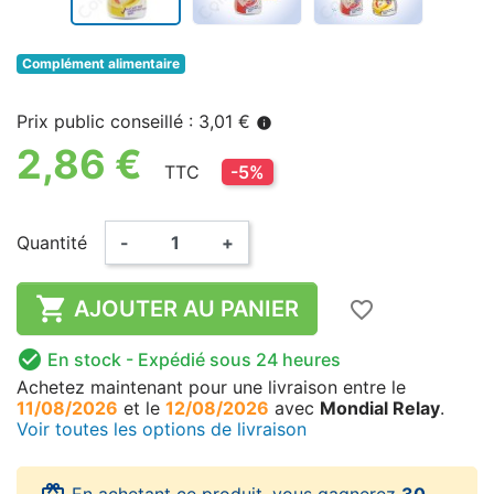
Complément alimentaire
Prix public conseillé : 3,01 €
info
2,86 €
TTC
-5%
Quantité
-
+

AJOUTER AU PANIER
favorite_border

En stock
- Expédié sous 24 heures
Achetez maintenant
pour une livraison
entre le
11/08/2026
et le
12/08/2026
avec
Mondial Relay
.
Voir toutes les options de livraison