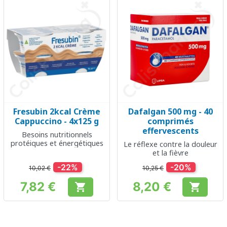
Fresubin 2kcal Crème
Dafalgan 500 mg - 40
Cappuccino - 4x125 g
comprimés
effervescents
Besoins nutritionnels
protéiques et énergétiques
Le réflexe contre la douleur
et la fièvre
-22%
-20%
10,02 €
10,25 €
7,82 €
8,20 €


Prix
Prix