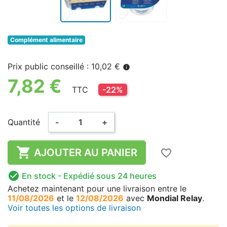
Complément alimentaire
Prix public conseillé : 10,02 €
info
7,82 €
TTC
-22%
Quantité
-
+

AJOUTER AU PANIER
favorite_border

En stock
- Expédié sous 24 heures
Achetez maintenant
pour une livraison
entre le
11/08/2026
et le
12/08/2026
avec
Mondial Relay
.
Voir toutes les options de livraison