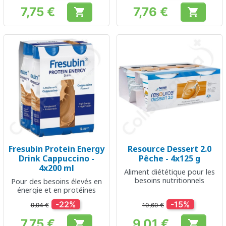
7,75 €
7,76 €


Prix
Prix
Fresubin Protein Energy
Resource Dessert 2.0
Drink Cappuccino -
Pêche - 4x125 g
4x200 ml
Aliment diététique pour les
besoins nutritionnels
Pour des besoins élevés en
énergie et en protéines
-22%
-15%
9,94 €
10,60 €
7,75 €
9,01 €

