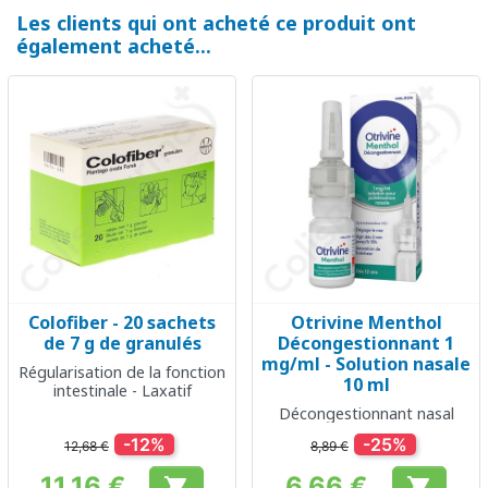
Les clients qui ont acheté ce produit ont
également acheté...
Colofiber - 20 sachets
Otrivine Menthol
de 7 g de granulés
Décongestionnant 1
mg/ml - Solution nasale
Régularisation de la fonction
10 ml
intestinale - Laxatif
Décongestionnant nasal
-12%
-25%
12,68 €
8,89 €
11,16 €
6,66 €

