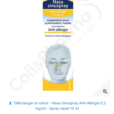
zoom_in
Télécharger la notice - Nasa Sinuspray Anti-Allergie 0,5
file_download
mg/ml - Spray nasal 10 ml