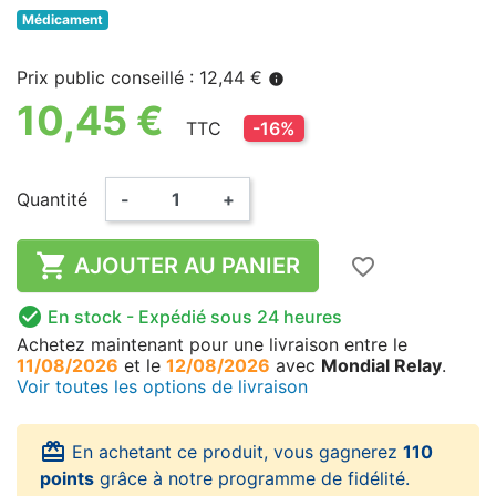
Médicament
Prix public conseillé : 12,44 €
info
10,45 €
TTC
-16%
Quantité
-
+

AJOUTER AU PANIER
favorite_border

En stock
- Expédié sous 24 heures
Achetez maintenant
pour une livraison
entre le
11/08/2026
et le
12/08/2026
avec
Mondial Relay
.
Voir toutes les options de livraison
card_giftcard
En achetant ce produit, vous gagnerez
110
points
grâce à notre programme de fidélité.