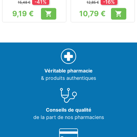
-41%
-16%
15,48 €
12,85 €
9,19 €
10,79 €


Prix
Prix
Véritable pharmacie
& produits authentiques
Conseils de qualité
de la part de nos pharmaciens