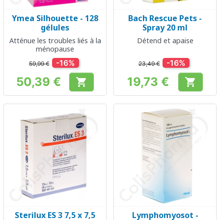
Ymea Silhouette - 128
Bach Rescue Pets -
gélules
Spray 20 ml
Atténue les troubles liés à la
Détend et apaise
ménopause
-16%
-16%
59,99 €
23,49 €
50,39 €
19,73 €


Prix
Prix
Sterilux ES 3 7,5 x 7,5
Lymphomyosot -