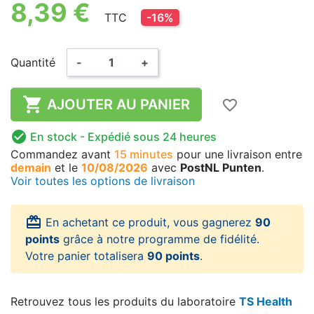
8,39 €
TTC
-16%
Quantité
-
+

AJOUTER AU PANIER
favorite_border

En stock
- Expédié sous 24 heures
Commandez avant
15 minutes
pour une livraison
entre
demain
et le
10/08/2026
avec
PostNL Punten
.
Voir toutes les options de livraison
card_giftcard
En achetant ce produit, vous gagnerez
90
points
grâce à notre programme de fidélité.
Votre panier totalisera
90 points
.
Retrouvez tous les produits du laboratoire
TS Health