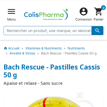
0


shopping_cart
Menu
Connexion
Panier

Accueil
Vitamines & Nutriments
Nutriments
home
Anxiété & Stress
Bach Rescue - Pastilles Cassis 50 g
Bach Rescue - Pastilles Cassis
50 g
Apaise et relaxe - Sans sucre