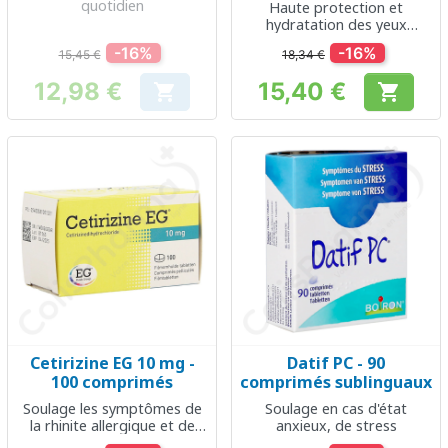
quotidien
Haute protection et
hydratation des yeux
pendant la journée
-16%
-16%
15,45 €
18,34 €
12,98 €
15,40 €


Prix
Prix
Cetirizine EG 10 mg -
Datif PC - 90
100 comprimés
comprimés sublinguaux
Soulage les symptômes de
Soulage en cas d'état
la rhinite allergique et de
anxieux, de stress
l'urticaire