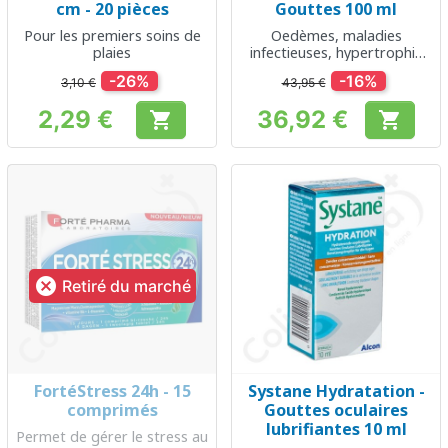
cm - 20 pièces
Gouttes 100 ml
Pour les premiers soins de
Oedèmes, maladies
plaies
infectieuses, hypertrophie
des amygdales
-26%
-16%
3,10 €
43,95 €
2,29 €
36,92 €


Prix
Prix

Retiré du marché
FortéStress 24h - 15
Systane Hydratation -
comprimés
Gouttes oculaires
lubrifiantes 10 ml
Permet de gérer le stress au