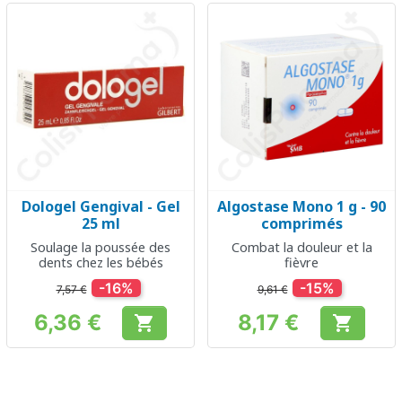
Dologel Gengival - Gel
Algostase Mono 1 g - 90
25 ml
comprimés
Soulage la poussée des
Combat la douleur et la
dents chez les bébés
fièvre
-16%
-15%
7,57 €
9,61 €
6,36 €
8,17 €


Prix
Prix