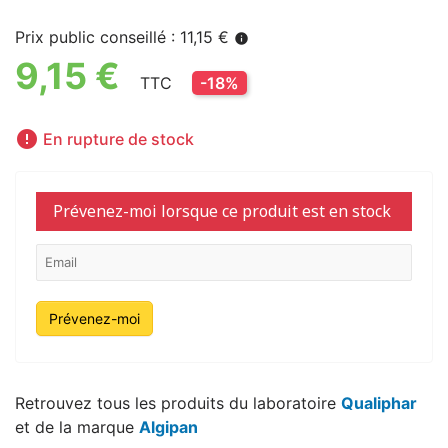
Prix public conseillé : 11,15 €
info
9,15 €
TTC
-18%

En rupture de stock
Prévenez-moi lorsque ce produit est en stock
Prévenez-moi
Retrouvez tous les produits du laboratoire
Qualiphar
et de la marque
Algipan