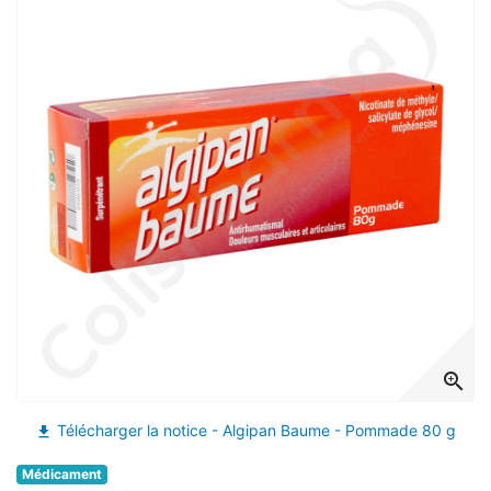
zoom_in
Télécharger la notice - Algipan Baume - Pommade 80 g
file_download
Médicament