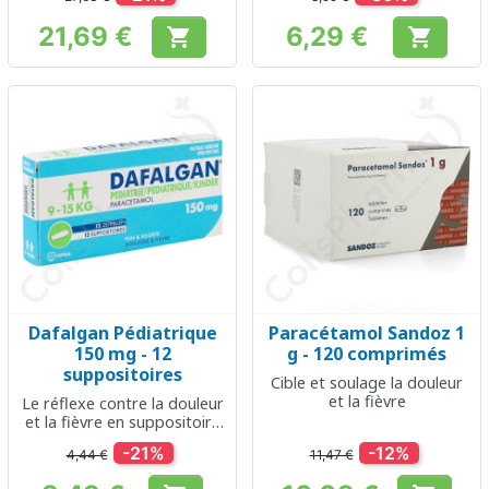
21,69 €
6,29 €


Prix
Prix
Dafalgan Pédiatrique
Paracétamol Sandoz 1
150 mg - 12
g - 120 comprimés
suppositoires
Cible et soulage la douleur
et la fièvre
Le réflexe contre la douleur
et la fièvre en suppositoire
pour enfant
-21%
-12%
4,44 €
11,47 €