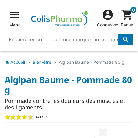
0


shopping_cart
Menu
Connexion
Panier

Accueil
Bien-être
Algipan Baume - Pommade 80 g
home
Algipan Baume - Pommade 80
g
Pommade contre les douleurs des muscles et
des ligaments
(40 avis)