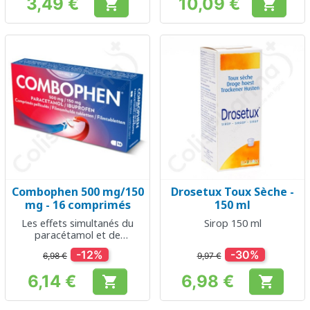
3,49 €
10,09 €


Prix
Prix
Combophen 500 mg/150
Drosetux Toux Sèche -
mg - 16 comprimés
150 ml
Les effets simultanés du
Sirop 150 ml
paracétamol et de
l'ibuprofène
-12%
-30%
6,98 €
9,97 €
6,14 €
6,98 €


Prix
Prix